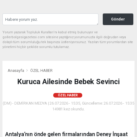
Gönder
Yorum yazarak Topluluk Kuralları’nı kabul etmiş bulunuyor ve
gollerbolgesigazetesi.com sitesine yaptığınız yorumunuzla ilgili doğrudan veya
dolaylı tüm sorumluluğu tek başınıza üstleniyorsunuz. Yazılan tüm yorumlardan site
yönetimi hiçbir şekilde sorumlu tutulamaz.
Anasayfa
ÖZEL HABER
Kuruca Ailesinde Bebek Sevinci
ÖZEL HABER
(DM) - DEMİRKAN MEDYA | 26.07.2026 - 15:35, Güncelleme: 26.07.2026 - 15:35
14981 kez okundu.
Antalya’nın önde gelen firmalarından Deney İnşaat