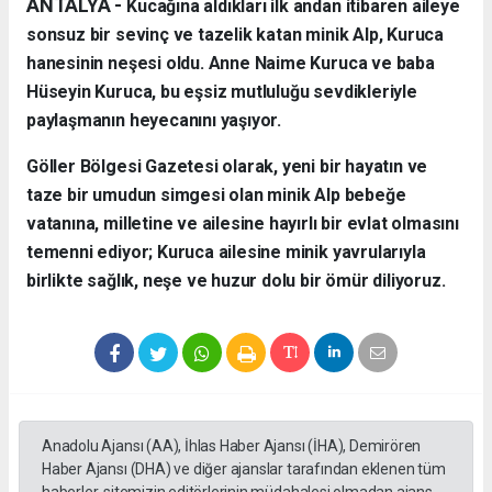
ANTALYA - ​
Kucağına aldıkları ilk andan itibaren aileye
sonsuz bir sevinç ve tazelik katan minik Alp, Kuruca
hanesinin neşesi oldu. Anne Naime Kuruca ve baba
Hüseyin Kuruca, bu eşsiz mutluluğu sevdikleriyle
paylaşmanın heyecanını yaşıyor.
​Göller Bölgesi Gazetesi olarak, yeni bir hayatın ve
taze bir umudun simgesi olan minik Alp bebeğe
vatanına, milletine ve ailesine hayırlı bir evlat olmasını
temenni ediyor; Kuruca ailesine minik yavrularıyla
birlikte sağlık, neşe ve huzur dolu bir ömür diliyoruz.
Anadolu Ajansı (AA), İhlas Haber Ajansı (İHA), Demirören
Haber Ajansı (DHA) ve diğer ajanslar tarafından eklenen tüm
haberler, sitemizin editörlerinin müdahalesi olmadan ajans