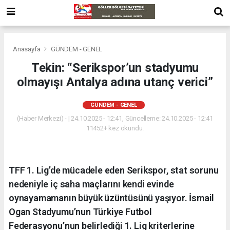
Anasayfa
GÜNDEM - GENEL
Tekin: “Serikspor’un stadyumu
olmayışı Antalya adına utanç verici”
GÜNDEM - GENEL
(Haber Merkezi) - | 24.10.2025 - 12:41, Güncelleme: 24.10.2025 - 12:41
11452+ kez okundu.
TFF 1. Lig’de mücadele eden Serikspor, stat sorunu
nedeniyle iç saha maçlarını kendi evinde
oynayamamanın büyük üzüntüsünü yaşıyor. İsmail
Ogan Stadyumu’nun Türkiye Futbol
Federasyonu’nun belirlediği 1. Lig kriterlerine