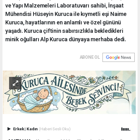
ve Yapı Malzemeleri Laboratuvarı sahibi, İnşaat
Mühendisi Hüseyin Kuruca ile kıymetli eşi Naime
Kuruca, hayatlarının en anlamlı ve özel gününü
yaşadı. Kuruca çiftinin sabırsızlıkla bekledikleri
minik oğulları Alp Kuruca dünyaya merhaba dedi.
ABONE OL
Erkek
|
Kadın
(Haberi Sesli Oku)