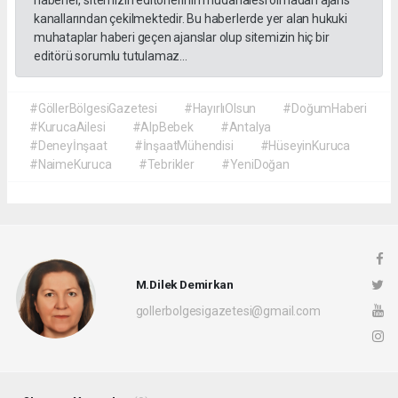
kanallarından çekilmektedir. Bu haberlerde yer alan hukuki
muhataplar haberi geçen ajanslar olup sitemizin hiç bir
editörü sorumlu tutulamaz...
#GöllerBölgesiGazetesi
#HayırlıOlsun
#DoğumHaberi
#KurucaAilesi
#AlpBebek
#Antalya
#Deneyİnşaat
#İnşaatMühendisi
#HüseyinKuruca
#NaimeKuruca
#Tebrikler
#YeniDoğan
M.Dilek Demirkan
gollerbolgesigazetesi@gmail.com