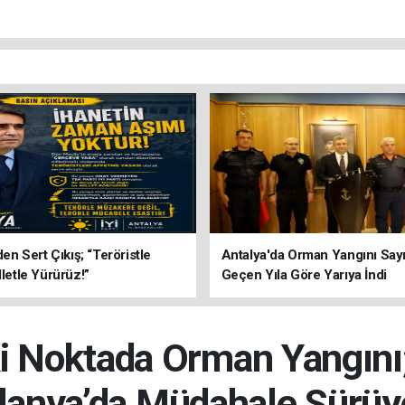
’den Sert Çıkış; “Teröristle
Antalya'da Orman Yangını Sayı
lletle Yürürüz!”
Geçen Yıla Göre Yarıya İndi
ki Noktada Orman Yangın
lanya’da Müdahale Sürüy