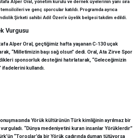
afa Alper Oral, yönetim kurulu ve dernek üyelerinin yanı sıra
m temsilcileri ve genç sporcular katıldı. Programda ayrıca
slik Şirketi sahibi Adil Özen’e üyelik belgesi takdim edildi.
tek Vurgusu
afa Alper Oral, geçtiğimiz hafta yaşanan C-130 uçak
rak, “Milletimizin başı sağ olsun” dedi. Oral, Ata Zirve Spor
ikleri sponsorluk desteğini hatırlatarak, “Geleceğimizin
ifadelerini kullandı.
onuşmasında Yörük kültürünün Türk kimliğinin ayrılmaz bir
vurguladı. “Dünya medeniyetini kuran insanlar Yörüklerdir”
ürk’ün “Toroslar’da bir Yörük çadırında duman tütüyorsa