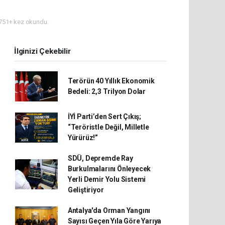
751+ kez okundu.
İlginizi Çekebilir
Terörün 40 Yıllık Ekonomik
Bedeli: 2,3 Trilyon Dolar
İYİ Parti’den Sert Çıkış;
“Teröristle Değil, Milletle
Yürürüz!”
SDÜ, Depremde Ray
Burkulmalarını Önleyecek
Yerli Demir Yolu Sistemi
Geliştiriyor
Antalya'da Orman Yangını
Sayısı Geçen Yıla Göre Yarıya