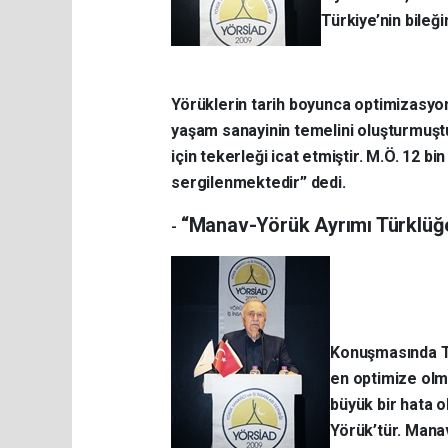
Türkiye’nin bileğ
Yörüklerin tarih boyunca optimizasyon
yaşam sanayinin temelini oluşturmuşt
için tekerleği icat etmiştir. M.Ö. 12 b
sergilenmektedir” dedi.
“Manav-Yörük Ayrımı Türklüğe
-
Konuşmasında Tü
en optimize olm
büyük bir hata 
Yörük’tür. Mana