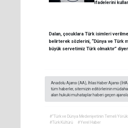
ifadelerini kulla
Dalan, çocuklara Türk isimleri verilm
belirterek sözlerini, “Dünya ve Türk m
büyük servetimiz Türk olmaktır” diye
Anadolu Ajansı (AA), İhlas Haber Ajansı (İHA
tüm haberler, sitemizin editörlerinin müdaha
alan hukuki muhataplar haberi geçen ajanslar
#“Türk ve Dünya Medeniyetinin Temeli Yörükl
#Türk Kültürü
#Yerel Haber