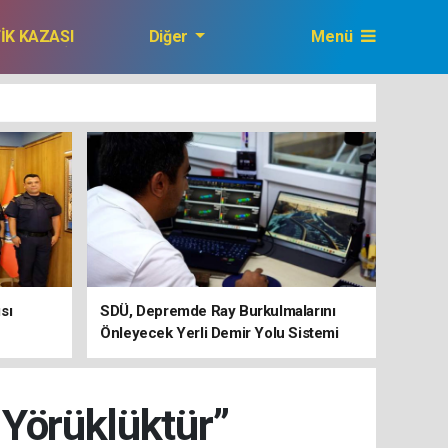
FİK KAZASI
Diğer
Menü
GAZETEMİZ
sı
SDÜ, Depremde Ray Burkulmalarını
Önleyecek Yerli Demir Yolu Sistemi
Geliştiriyor
 Yörüklüktür”