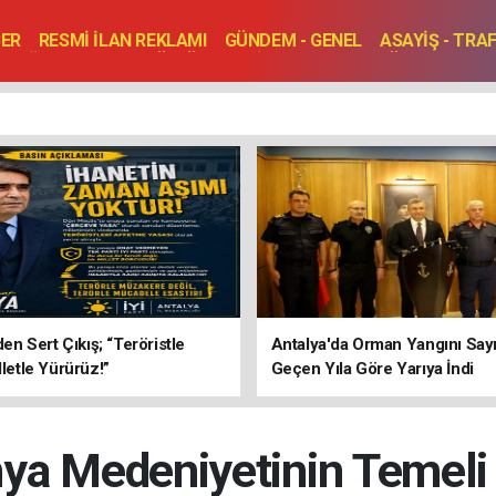
BER
RESMİ İLAN REKLAMI
GÜNDEM - GENEL
ASAYİŞ - TRA
SAĞLIK
SPOR
KÜLTÜR - TURİZM - SANAT
RÖPORTAJ
ENLER
TOPLANTI - DÜĞÜN
’den Sert Çıkış; “Teröristle
Antalya'da Orman Yangını Sayı
lletle Yürürüz!”
Geçen Yıla Göre Yarıya İndi
ya Medeniyetinin Temeli