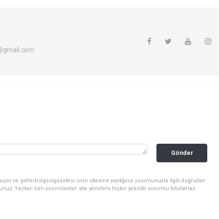
i@gmail.com
Gönder
nuyor ve gollerbolgesigazetesi.com sitesine yaptığınız yorumunuzla ilgili doğrudan
sunuz. Yazılan tüm yorumlardan site yönetimi hiçbir şekilde sorumlu tutulamaz.