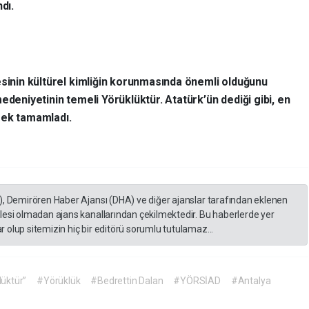
ndı.
esinin kültürel kimliğin korunmasında önemli olduğunu
edeniyetinin temeli Yörüklüktür. Atatürk’ün dediği gibi, en
rek tamamladı.
), Demirören Haber Ajansı (DHA) ve diğer ajanslar tarafından eklenen
lesi olmadan ajans kanallarından çekilmektedir. Bu haberlerde yer
 olup sitemizin hiç bir editörü sorumlu tutulamaz...
üktür”
#Yörüklük
#Bedrettin Dalan
#YÖRSİAD
#Antalya