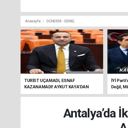
Anasayfa
GÜNDEM - GENEL
TURİST UÇAMADI, ESNAF
İYİ Parti
KAZANAMADI! AYKUT KAYA’DAN
Değil, Mi
"BAGAJ HAKKI" ÇAĞRISI
Antalya’da İ
A