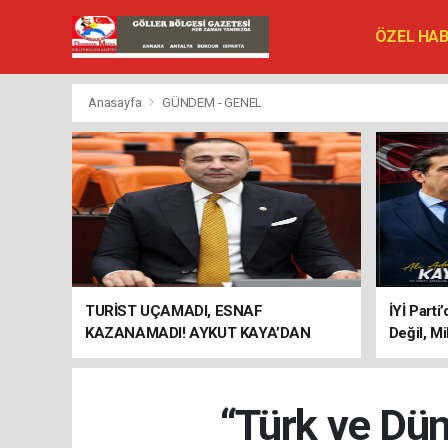
ÖZEL HA
SİYASET
VEFAT ED
Anasayfa
GÜNDEM - GENEL
TURİST UÇAMADI, ESNAF
İYİ Parti
KAZANAMADI! AYKUT KAYA’DAN
Değil, Mi
"BAGAJ HAKKI" ÇAĞRISI
“Türk ve Dün