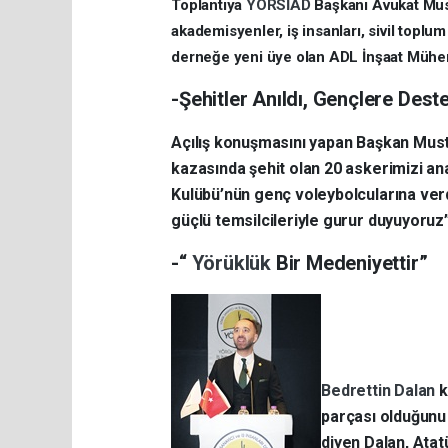
Toplantıya
YÖRSİAD
Başkanı Avukat Must
akademisyenler, iş insanları, sivil toplu
derneğe yeni üye olan ADL İnşaat Mühendi
-Şehitler Anıldı, Gençlere Des
Açılış konuşmasını yapan Başkan Must
kazasında şehit olan 20 askerimizi ana
Kulübü’nün genç voleybolcularına verd
güçlü temsilcileriyle gurur duyuyoruz” 
-“
Yörüklük
Bir Medeniyettir”
Bedrettin Dalan
k
parçası olduğunu 
diyen Dalan, Atat