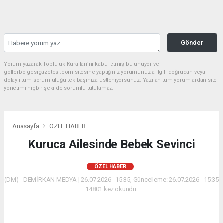
Gönder
Yorum yazarak Topluluk Kuralları’nı kabul etmiş bulunuyor ve
gollerbolgesigazetesi.com sitesine yaptığınız yorumunuzla ilgili doğrudan veya
dolaylı tüm sorumluluğu tek başınıza üstleniyorsunuz. Yazılan tüm yorumlardan site
yönetimi hiçbir şekilde sorumlu tutulamaz.
Anasayfa
ÖZEL HABER
Kuruca Ailesinde Bebek Sevinci
ÖZEL HABER
(DM) - DEMİRKAN MEDYA | 26.07.2026 - 15:35, Güncelleme: 26.07.2026 - 15:35
14801 kez okundu.