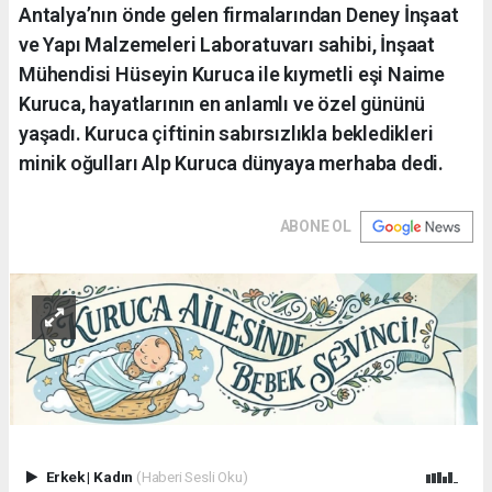
Antalya’nın önde gelen firmalarından Deney İnşaat
ve Yapı Malzemeleri Laboratuvarı sahibi, İnşaat
Mühendisi Hüseyin Kuruca ile kıymetli eşi Naime
Kuruca, hayatlarının en anlamlı ve özel gününü
yaşadı. Kuruca çiftinin sabırsızlıkla bekledikleri
minik oğulları Alp Kuruca dünyaya merhaba dedi.
ABONE OL
Erkek
|
Kadın
(Haberi Sesli Oku)