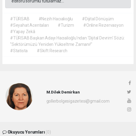
editörü sorumlu tutulamaz...
#TÜRSAB
#Nezih Hacıalioğlu
#Dijital Dönüşüm
#Seyahat Acentaları
#Turizm
#Online Rezervasyon
#Yapay Zekâ
#TÜRSAB Başkan Adayı Hacıalioğlu'ndan 'Dijital Devrim' Sözü:
"Sektörümüzü Yeniden Yükseltme Zamanı!"
#Statista
#Skift Research
M.Dilek Demirkan
gollerbolgesigazetesi@gmail.com
Okuyucu Yorumları
(0)