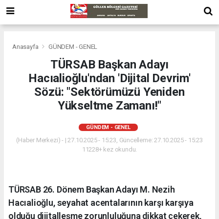
Anasayfa
GÜNDEM - GENEL
TÜRSAB Başkan Adayı
Hacıalioğlu'ndan 'Dijital Devrim'
Sözü: "Sektörümüzü Yeniden
Yükseltme Zamanı!"
GÜNDEM - GENEL
(Haber Merkezi) - | 27.10.2025 - 15:23, Güncelleme: 27.10.2025 - 15:23
11228+ kez okundu.
TÜRSAB 26. Dönem Başkan Adayı M. Nezih
Hacıalioğlu, seyahat acentalarının karşı karşıya
olduğu dijitalleşme zorunluluğuna dikkat çekerek,