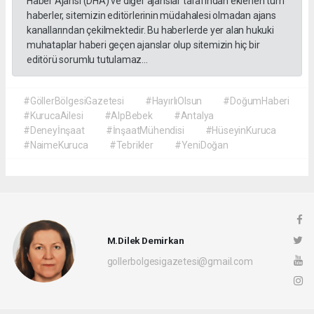
Haber Ajansı (DHA) ve diğer ajanslar tarafından eklenen tüm
haberler, sitemizin editörlerinin müdahalesi olmadan ajans
kanallarından çekilmektedir. Bu haberlerde yer alan hukuki
muhataplar haberi geçen ajanslar olup sitemizin hiç bir
editörü sorumlu tutulamaz...
#GöllerBölgesiGazetesi
#HayırlıOlsun
#DoğumHaberi
#KurucaAilesi
#AlpBebek
#Antalya
#Deneyİnşaat
#İnşaatMühendisi
#HüseyinKuruca
#NaimeKuruca
#Tebrikler
#YeniDoğan
M.Dilek Demirkan
gollerbolgesigazetesi@gmail.com