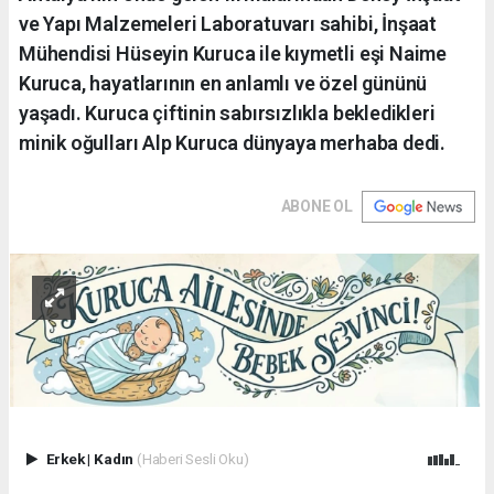
ve Yapı Malzemeleri Laboratuvarı sahibi, İnşaat
Mühendisi Hüseyin Kuruca ile kıymetli eşi Naime
Kuruca, hayatlarının en anlamlı ve özel gününü
yaşadı. Kuruca çiftinin sabırsızlıkla bekledikleri
minik oğulları Alp Kuruca dünyaya merhaba dedi.
ABONE OL
Erkek
|
Kadın
(Haberi Sesli Oku)