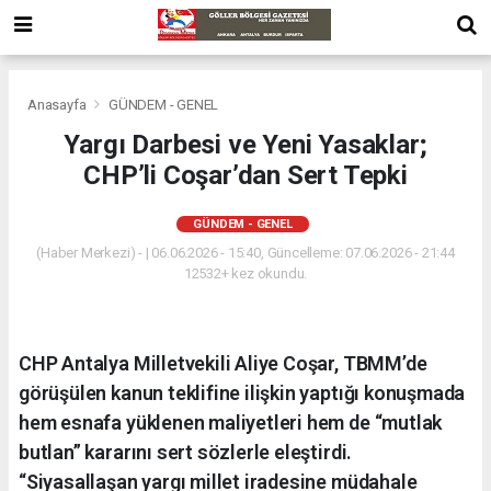
Anasayfa
GÜNDEM - GENEL
Yargı Darbesi ve Yeni Yasaklar;
CHP’li Coşar’dan Sert Tepki
GÜNDEM - GENEL
(Haber Merkezi) - | 06.06.2026 - 15:40, Güncelleme: 07.06.2026 - 21:44
12532+ kez okundu.
CHP Antalya Milletvekili Aliye Coşar, TBMM’de
görüşülen kanun teklifine ilişkin yaptığı konuşmada
hem esnafa yüklenen maliyetleri hem de “mutlak
butlan” kararını sert sözlerle eleştirdi.
“Siyasallaşan yargı millet iradesine müdahale