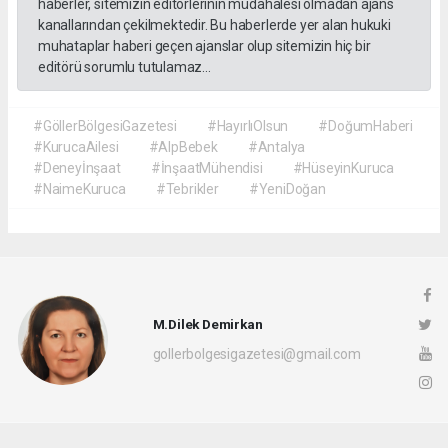
haberler, sitemizin editörlerinin müdahalesi olmadan ajans
kanallarından çekilmektedir. Bu haberlerde yer alan hukuki
muhataplar haberi geçen ajanslar olup sitemizin hiç bir
editörü sorumlu tutulamaz...
#GöllerBölgesiGazetesi
#HayırlıOlsun
#DoğumHaberi
#KurucaAilesi
#AlpBebek
#Antalya
#Deneyİnşaat
#İnşaatMühendisi
#HüseyinKuruca
#NaimeKuruca
#Tebrikler
#YeniDoğan
M.Dilek Demirkan
gollerbolgesigazetesi@gmail.com