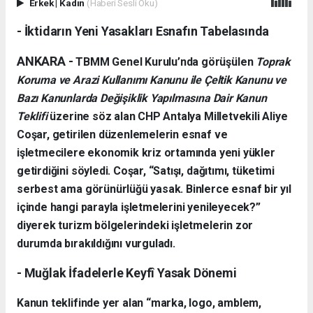
Erkek
|
Kadın
(Haberi Sesli Oku)
- İktidarın Yeni Yasakları Esnafın Tabelasında
ANKARA -
TBMM Genel Kurulu’nda görüşülen
Toprak
Koruma ve Arazi Kullanımı Kanunu ile Çeltik Kanunu ve
Bazı Kanunlarda Değişiklik Yapılmasına Dair Kanun
Teklifi
üzerine söz alan CHP Antalya Milletvekili Aliye
Coşar, getirilen düzenlemelerin esnaf ve
işletmecilere ekonomik kriz ortamında yeni yükler
getirdiğini söyledi. Coşar, “Satışı, dağıtımı, tüketimi
serbest ama görünürlüğü yasak. Binlerce esnaf bir yıl
içinde hangi parayla işletmelerini yenileyecek?”
diyerek turizm bölgelerindeki işletmelerin zor
durumda bırakıldığını vurguladı.
- Muğlak İfadelerle Keyfî Yasak Dönemi
Kanun teklifinde yer alan “marka, logo, amblem,