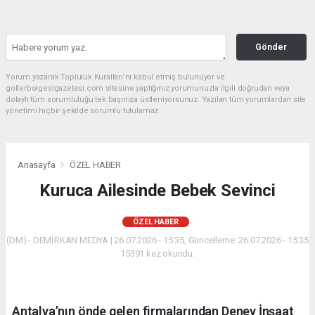
Gönder
Yorum yazarak Topluluk Kuralları’nı kabul etmiş bulunuyor ve
gollerbolgesigazetesi.com sitesine yaptığınız yorumunuzla ilgili doğrudan veya
dolaylı tüm sorumluluğu tek başınıza üstleniyorsunuz. Yazılan tüm yorumlardan site
yönetimi hiçbir şekilde sorumlu tutulamaz.
Anasayfa
ÖZEL HABER
Kuruca Ailesinde Bebek Sevinci
ÖZEL HABER
(DM) - DEMİRKAN MEDYA | 26.07.2026 - 15:35, Güncelleme: 26.07.2026 - 15:35
15391 kez okundu.
Antalya’nın önde gelen firmalarından Deney İnşaat