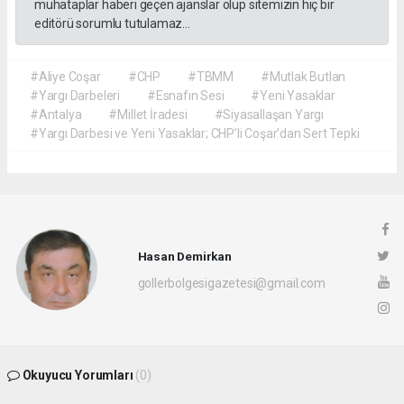
muhataplar haberi geçen ajanslar olup sitemizin hiç bir
editörü sorumlu tutulamaz...
#Aliye Coşar
#CHP
#TBMM
#Mutlak Butlan
#Yargı Darbeleri
#Esnafın Sesi
#Yeni Yasaklar
#Antalya
#Millet İradesi
#Siyasallaşan Yargı
#Yargı Darbesi ve Yeni Yasaklar; CHP’li Coşar’dan Sert Tepki
Hasan Demirkan
gollerbolgesigazetesi@gmail.com
Okuyucu Yorumları
(0)