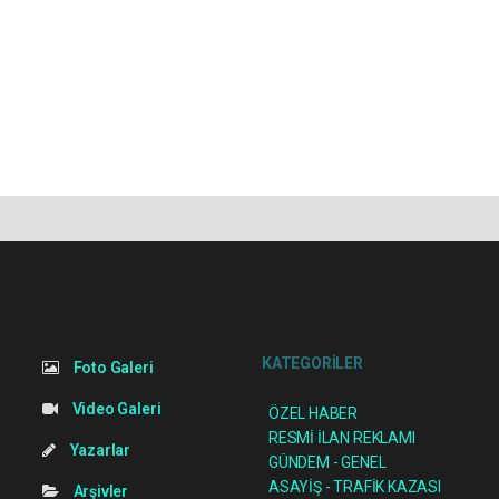
KATEGORİLER
Foto Galeri
Video Galeri
ÖZEL HABER
RESMİ İLAN REKLAMI
Yazarlar
GÜNDEM - GENEL
ASAYİŞ - TRAFİK KAZASI
Arşivler