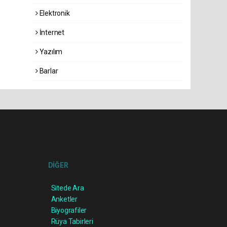
Elektronik
İnternet
Yazılım
Barlar
DİĞER
Sitede Ara
Anketler
Biyografiler
Rüya Tabirleri