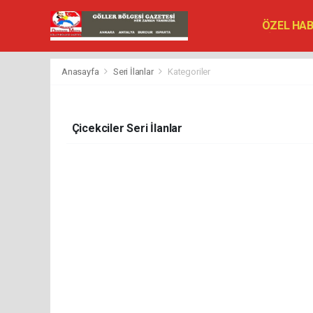
ÖZEL HA
SİYASET
VEFAT ED
Anasayfa
Seri İlanlar
Kategoriler
Çicekciler Seri İlanlar