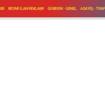
BER
RESMİ İLAN REKLAMI
GÜNDEM - GENEL
ASAYİŞ - TRA
SAĞLIK
SPOR
KÜLTÜR - TURİZM - SANAT
RÖPORTAJ
ENLER
TOPLANTI - DÜĞÜN