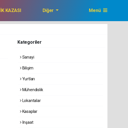
FİK KAZASI
Diğer
Menü
GAZETEMİZ
Kategoriler
Sanayi
Bilişim
Yurtları
Mühendislik
Lokantalar
Kasaplar
İnşaat