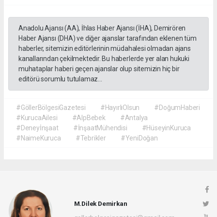
Anadolu Ajansı (AA), İhlas Haber Ajansı (İHA), Demirören
Haber Ajansı (DHA) ve diğer ajanslar tarafından eklenen tüm
haberler, sitemizin editörlerinin müdahalesi olmadan ajans
kanallarından çekilmektedir. Bu haberlerde yer alan hukuki
muhataplar haberi geçen ajanslar olup sitemizin hiç bir
editörü sorumlu tutulamaz...
#GöllerBölgesiGazetesi
#HayırlıOlsun
#DoğumHaberi
#KurucaAilesi
#AlpBebek
#Antalya
#Deneyİnşaat
#İnşaatMühendisi
#HüseyinKuruca
#NaimeKuruca
#Tebrikler
#YeniDoğan
M.Dilek Demirkan