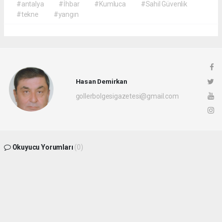
#antalya
#İhbar
#Kumluca
#Sahil Güvenlik
#tekne
#yangın
Hasan Demirkan
gollerbolgesigazetesi@gmail.com
Okuyucu Yorumları
(0)
Gönder
Yorum yazarak Topluluk Kuralları’nı kabul etmiş bulunuyor ve
gollerbolgesigazetesi.com sitesine yaptığınız yorumunuzla ilgili doğrudan veya