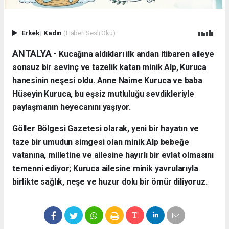
Erkek
|
Kadın
(Haberi Sesli Oku)
ANTALYA - ​
Kucağına aldıkları ilk andan itibaren aileye
sonsuz bir sevinç ve tazelik katan minik Alp, Kuruca
hanesinin neşesi oldu. Anne Naime Kuruca ve baba
Hüseyin Kuruca, bu eşsiz mutluluğu sevdikleriyle
paylaşmanın heyecanını yaşıyor.
​Göller Bölgesi Gazetesi olarak, yeni bir hayatın ve
taze bir umudun simgesi olan minik Alp bebeğe
vatanına, milletine ve ailesine hayırlı bir evlat olmasını
temenni ediyor; Kuruca ailesine minik yavrularıyla
birlikte sağlık, neşe ve huzur dolu bir ömür diliyoruz.