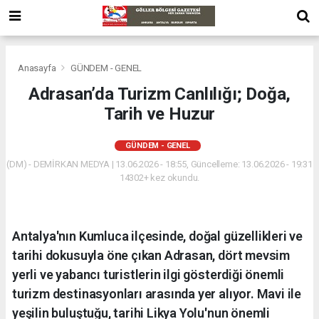
Anasayfa
GÜNDEM - GENEL
Adrasan’da Turizm Canlılığı; Doğa,
Tarih ve Huzur
GÜNDEM - GENEL
(DM) - DEMİRKAN MEDYA | 13.06.2026 - 18:55, Güncelleme: 13.06.2026 - 19:31
14302+ kez okundu.
Antalya'nın Kumluca ilçesinde, doğal güzellikleri ve
tarihi dokusuyla öne çıkan Adrasan, dört mevsim
yerli ve yabancı turistlerin ilgi gösterdiği önemli
turizm destinasyonları arasında yer alıyor. Mavi ile
yeşilin buluştuğu, tarihi Likya Yolu'nun önemli