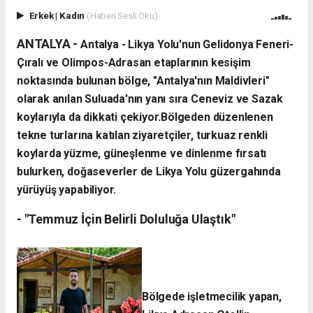
Erkek
|
Kadın
(Haberi Sesli Oku)
ANTALYA -
Antalya - Likya Yolu'nun Gelidonya Feneri-
Çıralı ve Olimpos-Adrasan etaplarının kesişim
noktasında bulunan bölge, "Antalya'nın Maldivleri"
olarak anılan Suluada'nın yanı sıra Ceneviz ve Sazak
koylarıyla da dikkati çekiyor.
Bölgeden düzenlenen
tekne turlarına katılan ziyaretçiler, turkuaz renkli
koylarda yüzme, güneşlenme ve dinlenme fırsatı
bulurken, doğaseverler de Likya Yolu güzergahında
yürüyüş yapabiliyor.
- "Temmuz İçin Belirli Doluluğa Ulaştık"
Bölgede işletmecilik yapan,