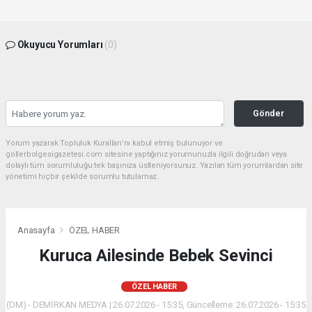
Okuyucu Yorumları
(0)
Gönder
Yorum yazarak Topluluk Kuralları’nı kabul etmiş bulunuyor ve
gollerbolgesigazetesi.com sitesine yaptığınız yorumunuzla ilgili doğrudan veya
dolaylı tüm sorumluluğu tek başınıza üstleniyorsunuz. Yazılan tüm yorumlardan site
yönetimi hiçbir şekilde sorumlu tutulamaz.
Anasayfa
ÖZEL HABER
Kuruca Ailesinde Bebek Sevinci
ÖZEL HABER
(DM) - DEMİRKAN MEDYA | 26.07.2026 - 15:35, Güncelleme: 26.07.2026 - 15:35