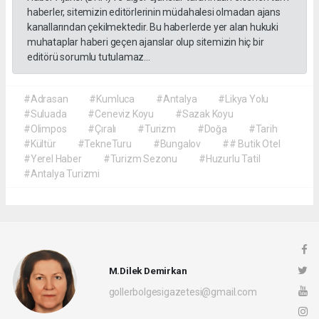
haberler, sitemizin editörlerinin müdahalesi olmadan ajans
kanallarından çekilmektedir. Bu haberlerde yer alan hukuki
muhataplar haberi geçen ajanslar olup sitemizin hiç bir
editörü sorumlu tutulamaz...
#Adrasan
#Kumluca
#Antalya
#Likya Yolu
#Suluada
#Ceneviz Koyu
#Sazak Koyu
#Olimpos
#Çıralı
#Turizm
#Doğa
#Tarih
#Kültür
#TekneTuru
#Bungalov
## Butik Otel
#Yerel Haber
#Turizm Sezonu
#Huzurlu Tatil
#Antalya Turizmi
M.Dilek Demirkan
gollerbolgesigazetesi@gmail.com