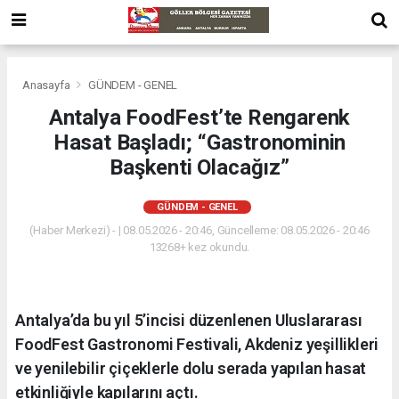
Anasayfa
GÜNDEM - GENEL
Antalya FoodFest’te Rengarenk
Hasat Başladı; “Gastronominin
Başkenti Olacağız”
GÜNDEM - GENEL
(Haber Merkezi) - | 08.05.2026 - 20:46, Güncelleme: 08.05.2026 - 20:46
13268+ kez okundu.
Antalya’da bu yıl 5’incisi düzenlenen Uluslararası
FoodFest Gastronomi Festivali, Akdeniz yeşillikleri
ve yenilebilir çiçeklerle dolu serada yapılan hasat
etkinliğiyle kapılarını açtı.