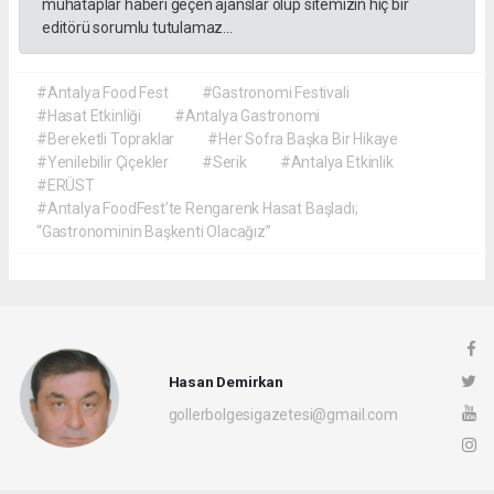
muhataplar haberi geçen ajanslar olup sitemizin hiç bir
editörü sorumlu tutulamaz...
#Antalya Food Fest
#Gastronomi Festivali
#Hasat Etkinliği
#Antalya Gastronomi
#Bereketli Topraklar
#Her Sofra Başka Bir Hikaye
#Yenilebilir Çiçekler
#Serik
#Antalya Etkinlik
#ERÜST
#Antalya FoodFest’te Rengarenk Hasat Başladı;
“Gastronominin Başkenti Olacağız”
Hasan Demirkan
gollerbolgesigazetesi@gmail.com