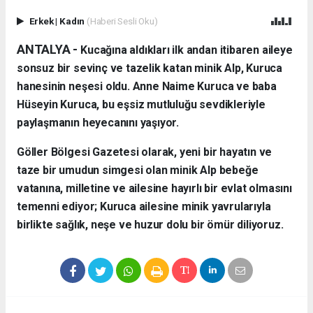
Erkek
|
Kadın
(Haberi Sesli Oku)
ANTALYA - ​
Kucağına aldıkları ilk andan itibaren aileye
sonsuz bir sevinç ve tazelik katan minik Alp, Kuruca
hanesinin neşesi oldu. Anne Naime Kuruca ve baba
Hüseyin Kuruca, bu eşsiz mutluluğu sevdikleriyle
paylaşmanın heyecanını yaşıyor.
​Göller Bölgesi Gazetesi olarak, yeni bir hayatın ve
taze bir umudun simgesi olan minik Alp bebeğe
vatanına, milletine ve ailesine hayırlı bir evlat olmasını
temenni ediyor; Kuruca ailesine minik yavrularıyla
birlikte sağlık, neşe ve huzur dolu bir ömür diliyoruz.