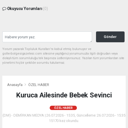
Okuyucu Yorumları
(0)
Gönder
Yorum yazarak Topluluk Kuralları’nı kabul etmiş bulunuyor ve
gollerbolgesigazetesi.com sitesine yaptığınız yorumunuzla ilgili doğrudan veya
dolaylı tüm sorumluluğu tek başınıza üstleniyorsunuz. Yazılan tüm yorumlardan site
yönetimi hiçbir şekilde sorumlu tutulamaz.
Anasayfa
ÖZEL HABER
Kuruca Ailesinde Bebek Sevinci
ÖZEL HABER
(DM) - DEMİRKAN MEDYA | 26.07.2026 - 15:35, Güncelleme: 26.07.2026 - 15:35
15170 kez okundu.