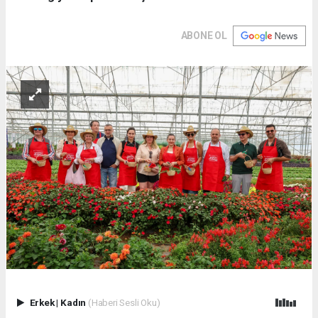
ABONE OL
Erkek
|
Kadın
(Haberi Sesli Oku)