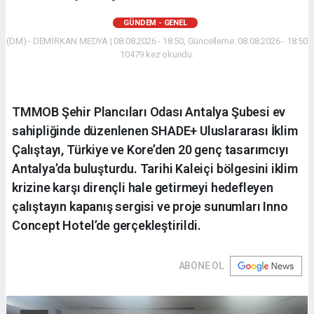
GÜNDEM - GENEL
(DM) - DEMİRKAN MEDYA | 08.08.2026 - 18:50, Güncelleme: 08.08.2026 - 18:50
10479 kez okundu.
​TMMOB Şehir Plancıları Odası Antalya Şubesi ev
sahipliğinde düzenlenen SHADE+ Uluslararası İklim
Çalıştayı, Türkiye ve Kore’den 20 genç tasarımcıyı
Antalya’da buluşturdu. Tarihi Kaleiçi bölgesini iklim
krizine karşı dirençli hale getirmeyi hedefleyen
çalıştayın kapanış sergisi ve proje sunumları Inno
Concept Hotel’de gerçekleştirildi.
ABONE OL