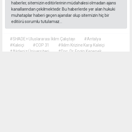
haberler, sitemizin editörlerinin müdahalesi olmadan ajans
kanallarından çekilmektedir. Bu haberlerde yer alan hukuki
muhataplar haberi geçen ajanslar olup sitemizin hiç bir
editörü sorumlu tutulamaz...
#SHADE+ Uluslararası İklim Çalıştayı
#Antalya
#Kaleiçi
#COP 31
#İklim Krizine Karşı Kaleiçi
#Akdeniz Üniversitesi
#Doç. Dr. Engin Kepenek
#Prof. Dr. Şebnem Ertaş Bekir
#Dr. Öğretim Üyesi Hyun Soo Kim
#Türk ve Koreli Öğrenciler İş Birliği
M.Dilek Demirkan
gollerbolgesigazetesi@gmail.com