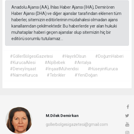
Anadolu Ajansı (AA), İhlas Haber Ajansı (İHA), Demirören
Haber Ajansı (DHA) ve diğer ajanslar tarafından eklenen tüm
haberler, sitemizin editörlerinin müdahalesi olmadan ajans
kanallarından çekilmektedir. Bu haberlerde yer alan hukuki
muhataplar haberi geçen ajanslar olup sitemizin hiç bir
editörü sorumlu tutulamaz...
#GöllerBölgesiGazetesi
#HayırlıOlsun
#DoğumHaberi
#KurucaAilesi
#AlpBebek
#Antalya
#Deneyİnşaat
#İnşaatMühendisi
#HüseyinKuruca
#NaimeKuruca
#Tebrikler
#YeniDoğan
M.Dilek Demirkan
gollerbolgesigazetesi@gmail.com