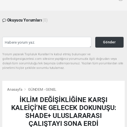
Okuyucu Yorumları
(0)
Gönder
Yorum yazarak Topluluk Kuralları’nı kabul etmiş bulunuyor ve
gollerbolgesigazetesi.com sitesine yaptığınız yorumunuzla ilgili doğrudan veya
dolaylı tüm sorumluluğu tek başınıza üstleniyorsunuz. Yazılan tüm yorumlardan site
yönetimi hiçbir şekilde sorumlu tutulamaz.
Anasayfa
GÜNDEM - GENEL
İKLİM DEĞİŞİKLİĞİNE KARŞI
KALEİÇİ’NE GELECEK DOKUNUŞU:
SHADE+ ULUSLARARASI
ÇALIŞTAYI SONA ERDİ