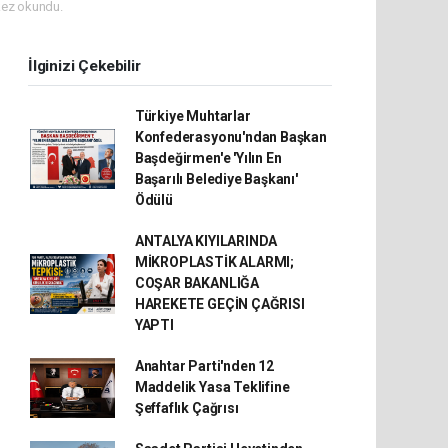
ez okundu.
İlginizi Çekebilir
Türkiye Muhtarlar
Konfederasyonu'ndan Başkan
Başdeğirmen'e 'Yılın En
Başarılı Belediye Başkanı'
Ödülü
ANTALYA KIYILARINDA
MİKROPLASTİK ALARMI;
COŞAR BAKANLIĞA
HAREKETE GEÇİN ÇAĞRISI
YAPTI
Anahtar Parti'nden 12
Maddelik Yasa Teklifine
Şeffaflık Çağrısı