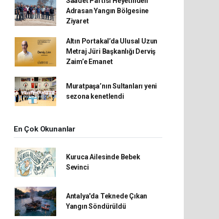
Saadet Partisi Heyetinden
Adrasan Yangın Bölgesine
Ziyaret
Altın Portakal’da Ulusal Uzun
Metraj Jüri Başkanlığı Derviş
Zaim’e Emanet
Muratpaşa’nın Sultanları yeni
sezona kenetlendi
En Çok Okunanlar
Kuruca Ailesinde Bebek
Sevinci
Antalya'da Teknede Çıkan
Yangın Söndürüldü