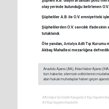
Şüpheli A.B. olayın ardından polis mer
olay yerinde bulunduğu belirlenen O.V. 
Şüpheliler A.B. ile O.V. emniyetteki iş
Şüphelilerden O.V. savcılık ifadesinin
tutuklandı.
Öte yandan,
Antalya
Adli Tıp Kurumu m
Akbaş Mahallesi mezarlığına defnedild
Anadolu Ajansı (AA), İhlas Haber Ajansı (İHA
tüm haberler, sitemizin editörlerinin müdaha
alan hukuki muhataplar haberi geçen ajanslar
#Antalya'da Silahlı Kavgada 3 Kişi Hayatını Ka
#3 Kişi Hayatını Kaybetti