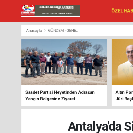
ÖZEL HA
SİYASET
VEFAT ED
Anasayfa
GÜNDEM - GENEL
Saadet Partisi Heyetinden Adrasan
Altın Po
Yangın Bölgesine Ziyaret
Jüri Baş
Antalya'da S