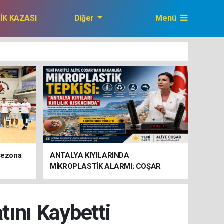
FİK KAZASI
Diğer
Menü
GAZETEMİZ
 sezona
ANTALYA KIYILARINDA
MİKROPLASTİK ALARMI; COŞAR
BAKANLIĞA HAREKETE GEÇİN
ÇAĞRISI YAPTI
tını Kaybetti