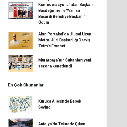
Konfederasyonu'ndan Başkan
Başdeğirmen'e 'Yılın En
Başarılı Belediye Başkanı'
Ödülü
Altın Portakal’da Ulusal Uzun
Metraj Jüri Başkanlığı Derviş
Zaim’e Emanet
Muratpaşa’nın Sultanları yeni
sezona kenetlendi
En Çok Okunanlar
Kuruca Ailesinde Bebek
Sevinci
Antalya'da Teknede Çıkan