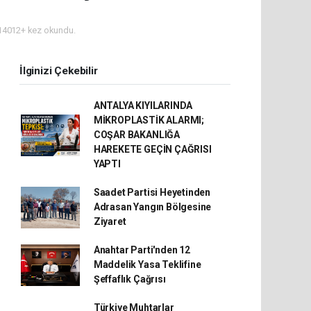
4012+ kez okundu.
İlginizi Çekebilir
ANTALYA KIYILARINDA
MİKROPLASTİK ALARMI;
COŞAR BAKANLIĞA
HAREKETE GEÇİN ÇAĞRISI
YAPTI
Saadet Partisi Heyetinden
Adrasan Yangın Bölgesine
Ziyaret
Anahtar Parti'nden 12
Maddelik Yasa Teklifine
Şeffaflık Çağrısı
Türkiye Muhtarlar