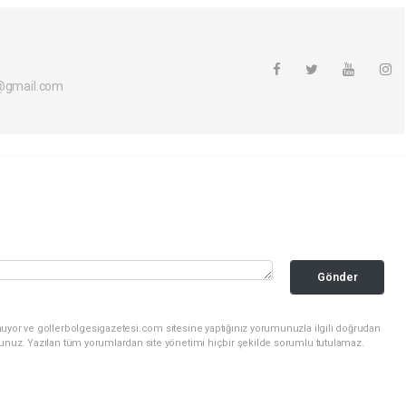
i@gmail.com
Gönder
nuyor ve gollerbolgesigazetesi.com sitesine yaptığınız yorumunuzla ilgili doğrudan
sunuz. Yazılan tüm yorumlardan site yönetimi hiçbir şekilde sorumlu tutulamaz.