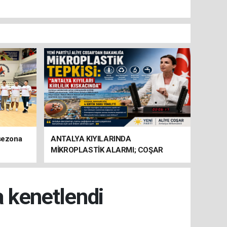
 sezona
ANTALYA KIYILARINDA
MİKROPLASTİK ALARMI; COŞAR
BAKANLIĞA HAREKETE GEÇİN
ÇAĞRISI YAPTI
a kenetlendi