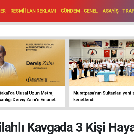
BER
RESMİ İLAN REKLAMI
GÜNDEM - GENEL
ASAYİŞ - TRA
SAĞLIK
SPOR
KÜLTÜR - TURİZM - SANAT
RÖPORTAJ
ENLER
TOPLANTI - DÜĞÜN
rtakal’da Ulusal Uzun Metraj
Muratpaşa’nın Sultanları yeni
kanlığı Derviş Zaim’e Emanet
kenetlendi
ilahlı Kavgada 3 Kişi Haya