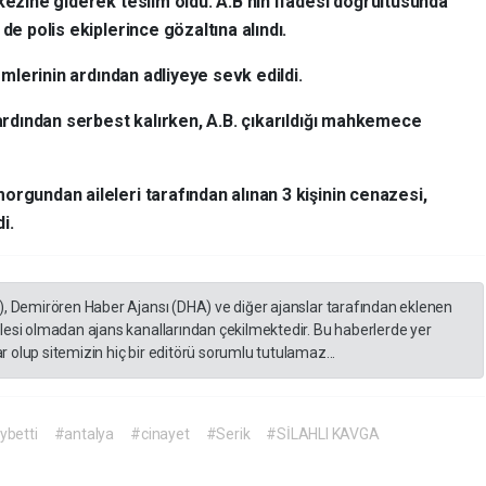
kezine giderek teslim oldu. A.B'nin ifadesi doğrultusunda
de polis ekiplerince gözaltına alındı.
lemlerinin ardından adliyeye sevk edildi.
 ardından serbest kalırken, A.B. çıkarıldığı mahkemece
orgundan aileleri tarafından alınan 3 kişinin cenazesi,
i.
), Demirören Haber Ajansı (DHA) ve diğer ajanslar tarafından eklenen
lesi olmadan ajans kanallarından çekilmektedir. Bu haberlerde yer
 olup sitemizin hiç bir editörü sorumlu tutulamaz...
ybetti
#antalya
#cinayet
#Serik
#SİLAHLI KAVGA