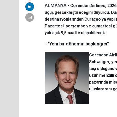
ALMANYA
-
Corendon Airlines, 2026
uçuş
gerçekleştireceğini duyurdu.
Dü
destinasyonlarından Curaçao’ya yapıla
Pazartesi, perşembe ve cumartesi günl
yaklaşık 9,5 saatte ulaşabilecek.
- “Yeni bir dönemin başlangıcı”
Corendon Airl
Schwaiger, yen
taşı olduğunu 
uzun menzilli
pazarında mis
uluslararası g