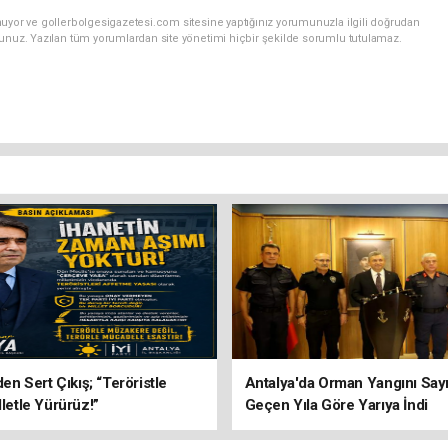
nuyor ve gollerbolgesigazetesi.com sitesine yaptığınız yorumunuzla ilgili doğrudan
sunuz. Yazılan tüm yorumlardan site yönetimi hiçbir şekilde sorumlu tutulamaz.
’den Sert Çıkış; “Teröristle
Antalya'da Orman Yangını Sayı
lletle Yürürüz!”
Geçen Yıla Göre Yarıya İndi