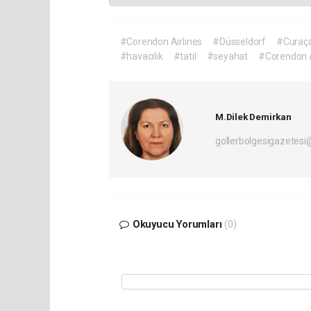
#Corendon Airlines
#Düsseldorf
#Curaç
#havacılık
#tatil
#seyahat
#Corendon Ai
M.Dilek Demirkan
gollerbolgesigazetes
Okuyucu Yorumları
(0)