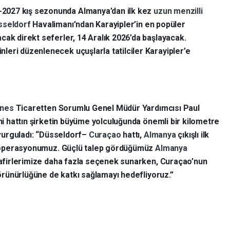
-2027 kış sezonunda Almanya’dan ilk kez
uzun menzilli
sseldorf
Havalimanı’ndan Karayipler’in en popüler
cak direkt seferler, 14 Aralık 2026’da başlayacak.
eri düzenlenecek uçuşlarla tatilciler Karayipler’e
ines
Ticaretten Sorumlu Genel Müdür Yardımcısı Paul
i hattın şirketin büyüme yolculuğunda önemli bir kilometre
vurguladı: “Düsseldorf–
Curaçao
hattı,
Almanya
çıkışlı ilk
 operasyonumuz. Güçlü talep gördüğümüz
Almanya
afirlerimize daha fazla seçenek sunarken, Curaçao’nun
örünürlüğüne de katkı sağlamayı hedefliyoruz.”