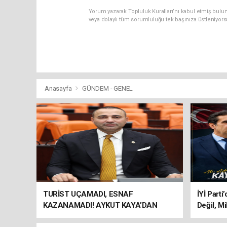
Yorum yazarak Topluluk Kuralları’nı kabul etmiş bulu
veya dolaylı tüm sorumluluğu tek başınıza üstleniyor
Anasayfa
GÜNDEM - GENEL
TURİST UÇAMADI, ESNAF
İYİ Parti
KAZANAMADI! AYKUT KAYA’DAN
Değil, Mi
"BAGAJ HAKKI" ÇAĞRISI