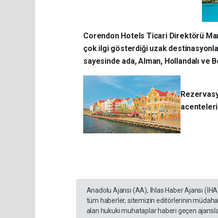
Corendon Hotels Ticari Direktörü Mar
çok ilgi gösterdiği uzak destinasyonla
sayesinde ada, Alman, Hollandalı ve Belç
Rezervasyo
acenteleri 
Anadolu Ajansı (AA), İhlas Haber Ajansı (İHA
tüm haberler, sitemizin editörlerinin müdaha
alan hukuki muhataplar haberi geçen ajanslar