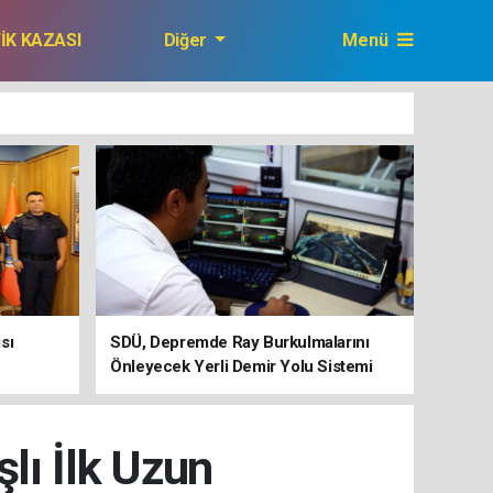
FİK KAZASI
Diğer
Menü
GAZETEMİZ
sı
SDÜ, Depremde Ray Burkulmalarını
Önleyecek Yerli Demir Yolu Sistemi
Geliştiriyor
lı İlk Uzun