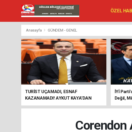
ÖZEL HA
SİYASET
VEFAT ED
Anasayfa
GÜNDEM - GENEL
TURİST UÇAMADI, ESNAF
İYİ Parti
KAZANAMADI! AYKUT KAYA’DAN
Değil, Mi
"BAGAJ HAKKI" ÇAĞRISI
Corendon A