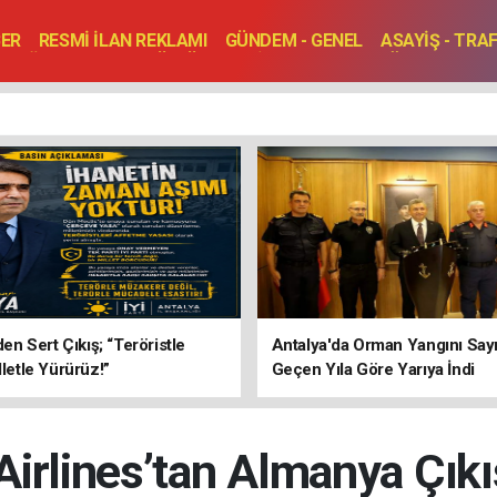
BER
RESMİ İLAN REKLAMI
GÜNDEM - GENEL
ASAYİŞ - TRA
SAĞLIK
SPOR
KÜLTÜR - TURİZM - SANAT
RÖPORTAJ
ENLER
TOPLANTI - DÜĞÜN
’den Sert Çıkış; “Teröristle
Antalya'da Orman Yangını Sayı
lletle Yürürüz!”
Geçen Yıla Göre Yarıya İndi
irlines’tan Almanya Çıkış