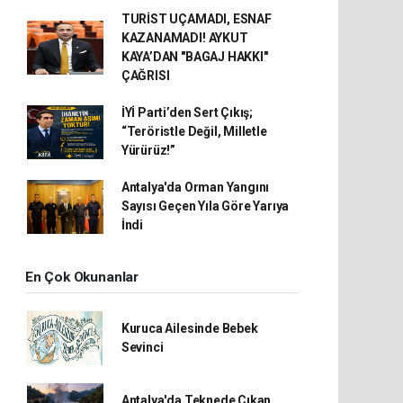
TURİST UÇAMADI, ESNAF
KAZANAMADI! AYKUT
KAYA’DAN "BAGAJ HAKKI"
ÇAĞRISI
İYİ Parti’den Sert Çıkış;
“Teröristle Değil, Milletle
Yürürüz!”
Antalya'da Orman Yangını
Sayısı Geçen Yıla Göre Yarıya
İndi
En Çok Okunanlar
Kuruca Ailesinde Bebek
Sevinci
Antalya'da Teknede Çıkan