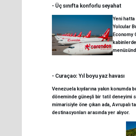
- Üç sınıfta konforlu seyahat
Yeni hatta
Yolcular B
Economy C
kabinlerde
menüsünden
- Curaçao: Yıl boyu yaz havası
Venezuela kıyılarına yakın konumda bu
döneminde güneşli bir
tatil
deneyimi s
mimarisiyle öne çıkan ada, Avrupalı tat
destinasyonları arasında yer alıyor.