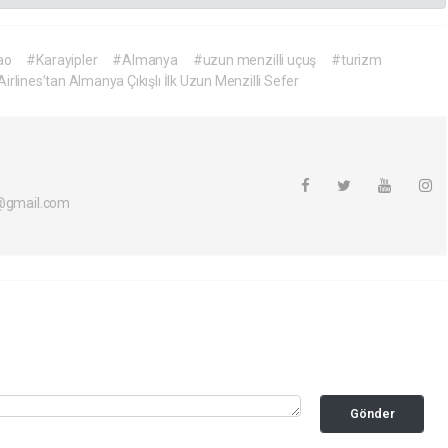
ao
#Karayipler
#Almanya
#uzun menzilli uçuş
#turizm
rlines’tan Almanya Çıkışlı İlk Uzun Menzilli Sefer
i@gmail.com
Gönder