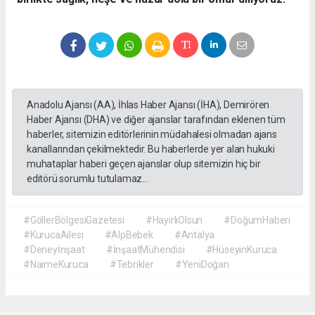
Anadolu Ajansı (AA), İhlas Haber Ajansı (İHA), Demirören
Haber Ajansı (DHA) ve diğer ajanslar tarafından eklenen tüm
haberler, sitemizin editörlerinin müdahalesi olmadan ajans
kanallarından çekilmektedir. Bu haberlerde yer alan hukuki
muhataplar haberi geçen ajanslar olup sitemizin hiç bir
editörü sorumlu tutulamaz...
#GöllerBölgesiGazetesi
#HayırlıOlsun
#DoğumHaberi
#KurucaAilesi
#AlpBebek
#Antalya
#Deneyİnşaat
#İnşaatMühendisi
#HüseyinKuruca
#NaimeKuruca
#Tebrikler
#YeniDoğan