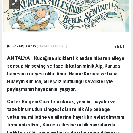
Erkek
|
Kadın
(Haberi Sesli Oku)
ANTALYA - ​
Kucağına aldıkları ilk andan itibaren aileye
sonsuz bir sevinç ve tazelik katan minik Alp, Kuruca
hanesinin neşesi oldu. Anne Naime Kuruca ve baba
Hüseyin Kuruca, bu eşsiz mutluluğu sevdikleriyle
paylaşmanın heyecanını yaşıyor.
​Göller Bölgesi Gazetesi olarak, yeni bir hayatın ve
taze bir umudun simgesi olan minik Alp bebeğe
vatanına, milletine ve ailesine hayırlı bir evlat olmasını
temenni ediyor; Kuruca ailesine minik yavrularıyla
birlikte sağlık, neşe ve huzur dolu bir ömür diliyoruz.