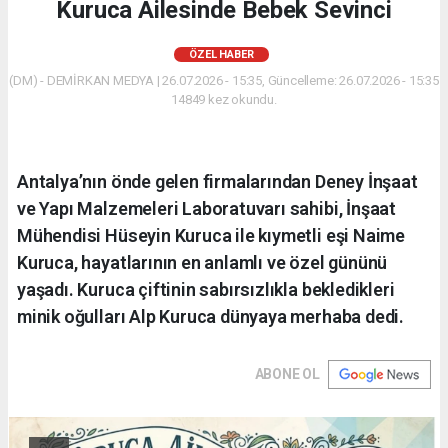
Kuruca Ailesinde Bebek Sevinci
ÖZEL HABER
(DM) - DEMİRKAN MEDYA | 26.07.2026 - 15:35, Güncelleme: 26.07.2026 - 15:35
14849 kez okundu.
Antalya’nın önde gelen firmalarından Deney İnşaat
ve Yapı Malzemeleri Laboratuvarı sahibi, İnşaat
Mühendisi Hüseyin Kuruca ile kıymetli eşi Naime
Kuruca, hayatlarının en anlamlı ve özel gününü
yaşadı. Kuruca çiftinin sabırsızlıkla bekledikleri
minik oğulları Alp Kuruca dünyaya merhaba dedi.
ABONE OL