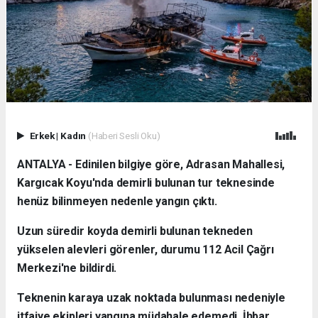
Erkek
|
Kadın
(Haberi Sesli Oku)
ANTALYA - Edinilen bilgiye göre, Adrasan Mahallesi,
Kargıcak Koyu'nda demirli bulunan tur teknesinde
henüz bilinmeyen nedenle yangın çıktı.
Uzun süredir koyda demirli bulunan tekneden
yükselen alevleri görenler, durumu 112 Acil Çağrı
Merkezi'ne bildirdi.
Teknenin karaya uzak noktada bulunması nedeniyle
itfaiye ekipleri yangına müdahale edemedi. İhbar