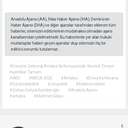
Anadolu Ajansı (AA), İhlas Haber Ajansı (İHA), Demirören
Haber Ajansı (DHA) ve diğer ajanslar tarafından eklenen tüm
haberler, sitemizin editörlerinin müdahalesi olmadan ajans
kanallarından çekilmektedir. Bu haberlerde yer alan hukuki
muhataplar haberi geçen ajanslar olup sitemizin hiç bir
editörü sorumlu tutulamaz...
#Enerjinin Geleceği Antalya'da Konuşulacak: Küresel Zirveye
Hazırlıklar Tamam
#IAEE
#MECA 2025
#Antalya
#Enerji Konferansı
#Sürdürülebilirlik
#Jeopolitik
#Elektromobilite
#Gürkan Selçuk Kumbaroğlu
#Anadolu Ajansı
#antalya
#Mehmet Göksu