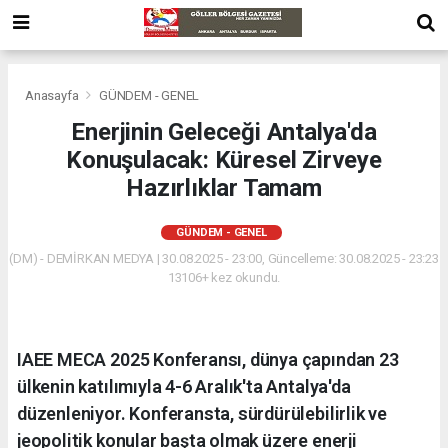
Anasayfa
GÜNDEM - GENEL
Enerjinin Geleceği Antalya'da
Konuşulacak: Küresel Zirveye
Hazırlıklar Tamam
GÜNDEM - GENEL
(DM) - DEMİRKAN MEDYA | 30.08.2025 - 23:00, Güncelleme: 30.08.2025 - 23:23
13106+ kez okundu.
IAEE MECA 2025 Konferansı, dünya çapından 23
ülkenin katılımıyla 4-6 Aralık'ta Antalya'da
düzenleniyor. Konferansta, sürdürülebilirlik ve
jeopolitik konular başta olmak üzere enerji