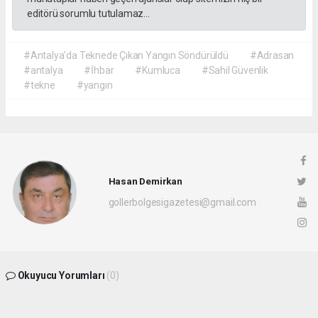
editörü sorumlu tutulamaz...
#Antalya'da Teknede Çıkan Yangın Söndürüldü
#Adrasan
#antalya
#İhbar
#Kumluca
#Sahil Güvenlik
#tekne
#yangın
Hasan Demirkan
gollerbolgesigazetesi@gmail.com
Okuyucu Yorumları
(0)