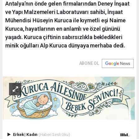
Antalya’nın önde gelen firmalarından Deney İnşaat
ve Yapı Malzemeleri Laboratuvarı sahibi, İnşaat
Mühendisi Hüseyin Kuruca ile kıymetli eşi Naime
Kuruca, hayatlarının en anlamlı ve özel gününü
yaşadı. Kuruca çiftinin sabırsızlıkla bekledikleri
minik oğulları Alp Kuruca dünyaya merhaba dedi.
ABONE OL
Erkek
|
Kadın
(Haberi Sesli Oku)