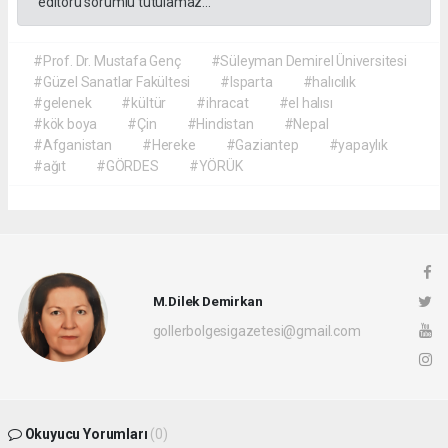
editörü sorumlu tutulamaz...
#Prof. Dr. Mustafa Genç
#Süleyman Demirel Üniversitesi
#Güzel Sanatlar Fakültesi
#Isparta
#halıcılık
#gelenek
#kültür
#ihracat
#el halısı
#kök boya
#Çin
#Hindistan
#Nepal
#Afganistan
#Hereke
#Gaziantep
#yapaylık
#ağıt
#GÖRDES
#YÖRÜK
M.Dilek Demirkan
gollerbolgesigazetesi@gmail.com
Okuyucu Yorumları
(0)