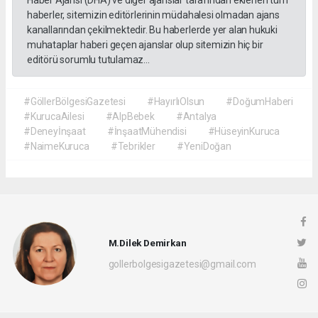
Haber Ajansı (DHA) ve diğer ajanslar tarafından eklenen tüm
haberler, sitemizin editörlerinin müdahalesi olmadan ajans
kanallarından çekilmektedir. Bu haberlerde yer alan hukuki
muhataplar haberi geçen ajanslar olup sitemizin hiç bir
editörü sorumlu tutulamaz...
#GöllerBölgesiGazetesi
#HayırlıOlsun
#DoğumHaberi
#KurucaAilesi
#AlpBebek
#Antalya
#Deneyİnşaat
#İnşaatMühendisi
#HüseyinKuruca
#NaimeKuruca
#Tebrikler
#YeniDoğan
M.Dilek Demirkan
gollerbolgesigazetesi@gmail.com