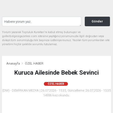
Gönder
Yorum yazarak Topluluk Kuralları’nı kabul etmiş bulunuyor ve
gollerbolgesigazetesi.com sitesine yaptığınız yorumunuzla ilgili doğrudan veya
dolaylı tüm sorumluluğu tek başınıza üstleniyorsunuz. Yazılan tüm yorumlardan site
yönetimi hiçbir şekilde sorumlu tutulamaz.
Anasayfa
ÖZEL HABER
Kuruca Ailesinde Bebek Sevinci
ÖZEL HABER
(DM) - DEMİRKAN MEDYA | 26.07.2026 - 15:35, Güncelleme: 26.07.2026 - 15:35
14936 kez okundu.