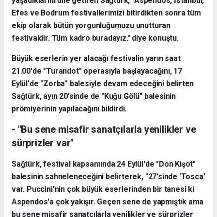
yaşadıklarını dile getiren Sağtürk, "Aspendos, İstanbul,
Efes ve Bodrum festivallerimizi bitirdikten sonra tüm
ekip olarak bütün yorgunluğumuzu unutturan
festivaldir. Tüm kadro buradayız." diye konuştu.
Büyük eserlerin yer alacağı festivalin yarın saat
21.00'de "Turandot" operasıyla başlayacağını, 17
Eylül'de "Zorba" balesiyle devam edeceğini belirten
Sağtürk, ayın 20'sinde de "Kuğu Gölü" balesinin
prömiyerinin yapılacağını bildirdi.
- "Bu sene misafir sanatçılarla yenilikler ve
sürprizler var"
Sağtürk, festival kapsamında 24 Eylül'de "Don Kişot"
balesinin sahneleneceğini belirterek, "27'sinde 'Tosca'
var. Puccini'nin çok büyük eserlerinden bir tanesi ki
Aspendos'a çok yakışır. Geçen sene de yapmıştık ama
bu sene misafir sanatçılarla yenilikler ve sürprizler