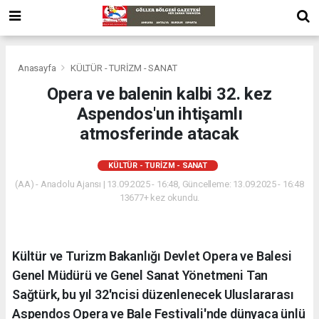
Anasayfa
KÜLTÜR - TURİZM - SANAT
Opera ve balenin kalbi 32. kez
Aspendos'un ihtişamlı
atmosferinde atacak
KÜLTÜR - TURİZM - SANAT
(AA) - Anadolu Ajansı | 13.09.2025 - 16:48, Güncelleme: 13.09.2025 - 16:48
13677+ kez okundu.
Kültür ve Turizm Bakanlığı Devlet Opera ve Balesi
Genel Müdürü ve Genel Sanat Yönetmeni Tan
Sağtürk, bu yıl 32'ncisi düzenlenecek Uluslararası
Aspendos Opera ve Bale Festivali'nde dünyaca ünlü