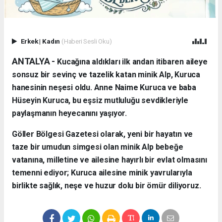
Erkek
|
Kadın
(Haberi Sesli Oku)
ANTALYA - ​
Kucağına aldıkları ilk andan itibaren aileye
sonsuz bir sevinç ve tazelik katan minik Alp, Kuruca
hanesinin neşesi oldu. Anne Naime Kuruca ve baba
Hüseyin Kuruca, bu eşsiz mutluluğu sevdikleriyle
paylaşmanın heyecanını yaşıyor.
​Göller Bölgesi Gazetesi olarak, yeni bir hayatın ve
taze bir umudun simgesi olan minik Alp bebeğe
vatanına, milletine ve ailesine hayırlı bir evlat olmasını
temenni ediyor; Kuruca ailesine minik yavrularıyla
birlikte sağlık, neşe ve huzur dolu bir ömür diliyoruz.