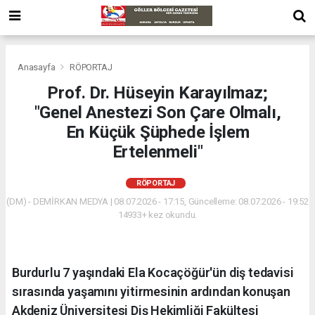
Anasayfa
RÖPORTAJ
Prof. Dr. Hüseyin Karayılmaz;
"Genel Anestezi Son Çare Olmalı,
En Küçük Şüphede İşlem
Ertelenmeli"
RÖPORTAJ
(DM) - DEMİRKAN MEDYA | 08.07.2026 - 17:15, Güncelleme: 08.07.2026 - 19:52
14933+ kez okundu.
Burdurlu 7 yaşındaki Ela Kocaçöğür'ün diş tedavisi
sırasında yaşamını yitirmesinin ardından konuşan
Akdeniz Üniversitesi Diş Hekimliği Fakültesi