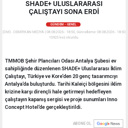
SHADE+ ULUSLARARASI
ÇALIŞTAYI SONA ERDİ
GÜNDEM - GENEL
(DM) - DEMİRKAN MEDYA | 08.08.2026 - 18:50, Güncelleme: 08.08.2026 - 18:50
10925 kez okundu.
​TMMOB Şehir Plancıları Odası Antalya Şubesi ev
sahipliğinde düzenlenen SHADE+ Uluslararası İklim
Çalıştayı, Türkiye ve Kore’den 20 genç tasarımcıyı
Antalya’da buluşturdu. Tarihi Kaleiçi bölgesini iklim
krizine karşı dirençli hale getirmeyi hedefleyen
çalıştayın kapanış sergisi ve proje sunumları Inno
Concept Hotel’de gerçekleştirildi.
ABONE OL