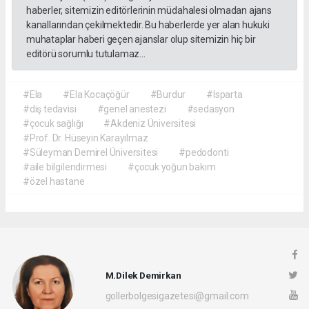
haberler, sitemizin editörlerinin müdahalesi olmadan ajans
kanallarından çekilmektedir. Bu haberlerde yer alan hukuki
muhataplar haberi geçen ajanslar olup sitemizin hiç bir
editörü sorumlu tutulamaz...
#Ela
#Ela Kocaçöğür
#Burdur
#Isparta
#diş tedavisi
#genel anestezi
#sedasyon
#çocuk sağlığı
#Akdeniz Üniversitesi
#Prof. Dr. Hüseyin Karayılmaz
#Süleyman Demirel Üniversitesi
#pedodonti
#aile bilgilendirmesi
#çocuk yoğun bakım
#özel hastane
M.Dilek Demirkan
gollerbolgesigazetesi@gmail.com