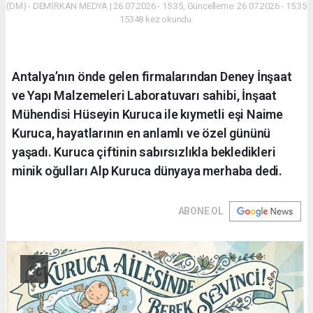
(DM) - DEMİRKAN MEDYA | 26.07.2026 - 15:35, Güncelleme: 26.07.2026 - 15:35
15348 kez okundu.
Antalya’nın önde gelen firmalarından Deney İnşaat
ve Yapı Malzemeleri Laboratuvarı sahibi, İnşaat
Mühendisi Hüseyin Kuruca ile kıymetli eşi Naime
Kuruca, hayatlarının en anlamlı ve özel gününü
yaşadı. Kuruca çiftinin sabırsızlıkla bekledikleri
minik oğulları Alp Kuruca dünyaya merhaba dedi.
ABONE OL