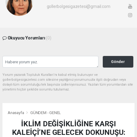
gollerbolgesigazetesi@gmail.com
Okuyucu Yorumları
(0)
Gönder
Yorum yazarak Topluluk Kuralları’nı kabul etmiş bulunuyor ve
gollerbolgesigazetesi.com sitesine yaptığınız yorumunuzla ilgili doğrudan veya
dolaylı tüm sorumluluğu tek başınıza üstleniyorsunuz. Yazılan tüm yorumlardan site
yönetimi hiçbir şekilde sorumlu tutulamaz.
Anasayfa
GÜNDEM - GENEL
İKLİM DEĞİŞİKLİĞİNE KARŞI
KALEİÇİ’NE GELECEK DOKUNUŞU: