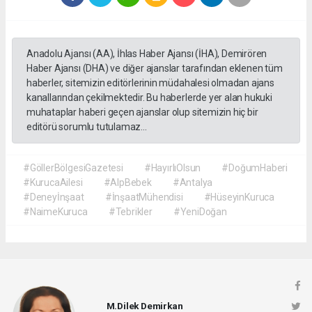
Anadolu Ajansı (AA), İhlas Haber Ajansı (İHA), Demirören
Haber Ajansı (DHA) ve diğer ajanslar tarafından eklenen tüm
haberler, sitemizin editörlerinin müdahalesi olmadan ajans
kanallarından çekilmektedir. Bu haberlerde yer alan hukuki
muhataplar haberi geçen ajanslar olup sitemizin hiç bir
editörü sorumlu tutulamaz...
#GöllerBölgesiGazetesi
#HayırlıOlsun
#DoğumHaberi
#KurucaAilesi
#AlpBebek
#Antalya
#Deneyİnşaat
#İnşaatMühendisi
#HüseyinKuruca
#NaimeKuruca
#Tebrikler
#YeniDoğan
M.Dilek Demirkan