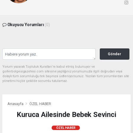
Okuyucu Yorumları
(0)
Gönder
Yorum yazarak Topluluk Kuralları’nı kabul etmiş bulunuyor ve
gollerbolgesigazetesi.com sitesine yaptığınız yorumunuzla ilgili doğrudan veya
dolaylı tüm sorumluluğu tek başınıza üstleniyorsunuz. Yazılan tüm yorumlardan site
yönetimi hiçbir şekilde sorumlu tutulamaz.
Anasayfa
ÖZEL HABER
Kuruca Ailesinde Bebek Sevinci
ÖZEL HABER