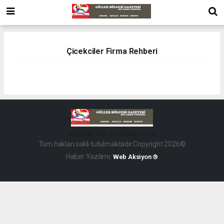
Çicekciler Firma Rehberi
haber paketi
haber scripti
haber yazılımı
Tüm hakları saklı tutulmaktadır.Copyright 2026©
Haber Yazılımı:
Web Aksiyon ®