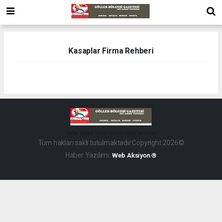
Kasaplar Firma Rehberi
haber paketi
haber scripti
haber yazılımı
Tüm hakları saklı tutulmaktadır.Copyright 2026©
Haber Yazılımı:
Web Aksiyon ®