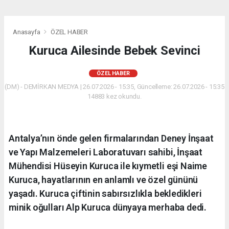
Anasayfa
ÖZEL HABER
Kuruca Ailesinde Bebek Sevinci
ÖZEL HABER
(DM) - DEMİRKAN MEDYA | 26.07.2026 - 15:35, Güncelleme: 26.07.2026 - 15:35
14883 kez okundu.
Antalya’nın önde gelen firmalarından Deney İnşaat
ve Yapı Malzemeleri Laboratuvarı sahibi, İnşaat
Mühendisi Hüseyin Kuruca ile kıymetli eşi Naime
Kuruca, hayatlarının en anlamlı ve özel gününü
yaşadı. Kuruca çiftinin sabırsızlıkla bekledikleri
minik oğulları Alp Kuruca dünyaya merhaba dedi.