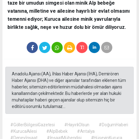
taze bir umudun simgesi olan minik Alp bebeğe
vatanına, milletine ve ailesine hayırlı bir evlat olmasını
temenni ediyor; Kuruca ailesine minik yavrularıyla
birlikte sağlık, neşe ve huzur dolu bir ömür diliyoruz.
Anadolu Ajansı (AA), İhlas Haber Ajansı (İHA), Demirören
Haber Ajansı (DHA) ve diğer ajanslar tarafından eklenen tüm
haberler, sitemizin editörlerinin müdahalesi olmadan ajans
kanallarından çekilmektedir. Bu haberlerde yer alan hukuki
muhataplar haberi geçen ajanslar olup sitemizin hiç bir
editörü sorumlu tutulamaz...
#GöllerBölgesiGazetesi
#HayırlıOlsun
#DoğumHaberi
#KurucaAilesi
#AlpBebek
#Antalya
#Deneyİnşaat
#İnşaatMühendisi
#HüseyinKuruca