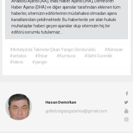
Anadolu Ajansı (AA), İhlas Haber Ajansı (İHA), Demirören
Haber Ajansı (DHA) ve diğer ajanslar tarafından eklenen tüm
haberler, sitemizin editörlerinin müdahalesi olmadan ajans
kanallarından çekilmektedir. Bu haberlerde yer alan hukuki
muhataplar haberi geçen ajanslar olup sitemizin hiç bir
editörü sorumlu tutulamaz...
#Antalya'da Teknede Çıkan Yangın Söndürüldü
#Adrasan
#antalya
#İhbar
#Kumluca
#Sahil Güvenlik
#tekne
#yangın
Hasan Demirkan
gollerbolgesigazetesi@gmail.com