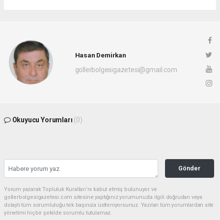
Hasan Demirkan
gollerbolgesigazetesi@gmail.com
Okuyucu Yorumları
(0)
Gönder
Yorum yazarak Topluluk Kuralları’nı kabul etmiş bulunuyor ve
gollerbolgesigazetesi.com sitesine yaptığınız yorumunuzla ilgili doğrudan veya
dolaylı tüm sorumluluğu tek başınıza üstleniyorsunuz. Yazılan tüm yorumlardan site
yönetimi hiçbir şekilde sorumlu tutulamaz.