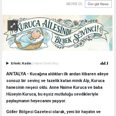
ABONE OL
Erkek
|
Kadın
(Haberi Sesli Oku)
ANTALYA - ​
Kucağına aldıkları ilk andan itibaren aileye
sonsuz bir sevinç ve tazelik katan minik Alp, Kuruca
hanesinin neşesi oldu. Anne Naime Kuruca ve baba
Hüseyin Kuruca, bu eşsiz mutluluğu sevdikleriyle
paylaşmanın heyecanını yaşıyor.
​Göller Bölgesi Gazetesi olarak, yeni bir hayatın ve