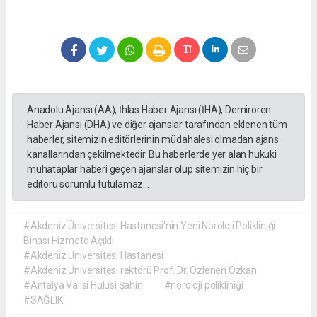
Anadolu Ajansı (AA), İhlas Haber Ajansı (İHA), Demirören
Haber Ajansı (DHA) ve diğer ajanslar tarafından eklenen tüm
haberler, sitemizin editörlerinin müdahalesi olmadan ajans
kanallarından çekilmektedir. Bu haberlerde yer alan hukuki
muhataplar haberi geçen ajanslar olup sitemizin hiç bir
editörü sorumlu tutulamaz...
#Akdeniz Üniversitesi Hastanesi'nin Yeni Nöroloji Polikliniği
Binası Hizmete Açıldı
#Akdeniz Üniversitesi Hastanesi
#Akdeniz Üniversitesi rektörü Prof. Dr. Özlenen Özkan
#Antalya Valisi Hulusi Şahin
#nöroloji polikliniği
#SAĞLIK