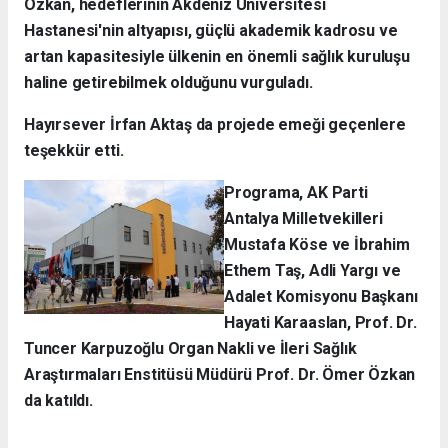
Özkan, hedeflerinin Akdeniz Üniversitesi
Hastanesi'nin altyapısı, güçlü akademik kadrosu ve
artan kapasitesiyle ülkenin en önemli sağlık kuruluşu
haline getirebilmek olduğunu vurguladı.
Hayırsever İrfan Aktaş da projede emeği geçenlere
teşekkür etti.
Programa, AK Parti
Antalya Milletvekilleri
Mustafa Köse ve İbrahim
Ethem Taş, Adli Yargı ve
Adalet Komisyonu Başkanı
Hayati Karaaslan, Prof. Dr.
Tuncer Karpuzoğlu Organ Nakli ve İleri Sağlık
Araştırmaları Enstitüsü Müdürü Prof. Dr. Ömer Özkan
da katıldı.