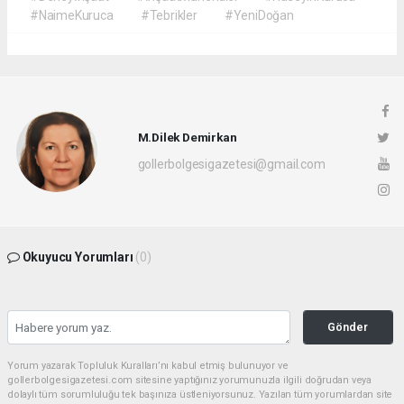
#NaimeKuruca
#Tebrikler
#YeniDoğan
M.Dilek Demirkan
gollerbolgesigazetesi@gmail.com
Okuyucu Yorumları
(0)
Gönder
Yorum yazarak Topluluk Kuralları’nı kabul etmiş bulunuyor ve
gollerbolgesigazetesi.com sitesine yaptığınız yorumunuzla ilgili doğrudan veya
dolaylı tüm sorumluluğu tek başınıza üstleniyorsunuz. Yazılan tüm yorumlardan site