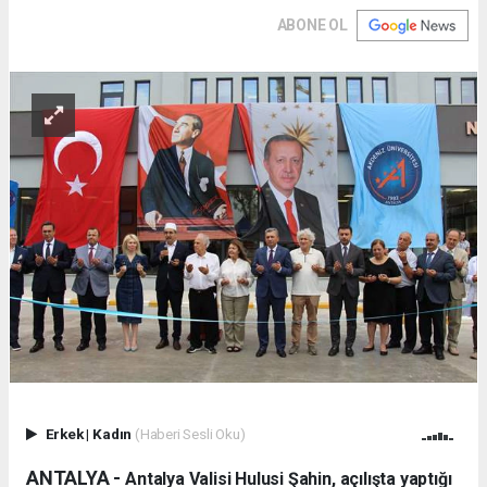
ABONE OL
Erkek
|
Kadın
(Haberi Sesli Oku)
ANTALYA -
Antalya Valisi Hulusi Şahin, açılışta yaptığı