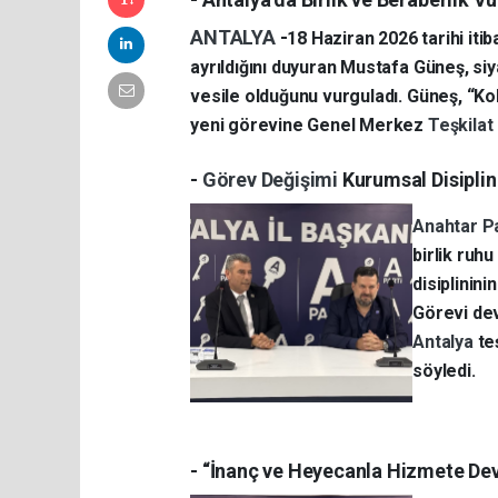
ANTALYA
-
18 Haziran 2026 tarihi itib
ayrıldığını duyuran Mustafa Güneş, siy
vesile olduğunu vurguladı. Güneş, “Ko
yeni görevine Genel Merkez
Teşkilat
-
Görev Değişimi
Kurumsal Disiplin
Anahtar P
birlik ruh
disiplinin
Görevi dev
Antalya
te
söyledi.
- “İnanç ve Heyecanla Hizmete De