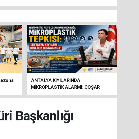
 sezona
ANTALYA KIYILARINDA
MİKROPLASTİK ALARMI; COŞAR
BAKANLIĞA HAREKETE GEÇİN
ÇAĞRISI YAPTI
üri Başkanlığı