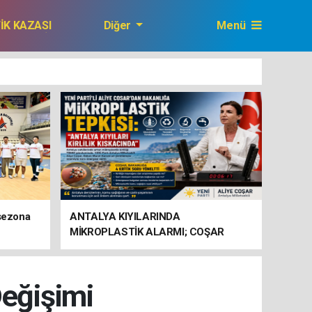
FİK KAZASI
Diğer
Menü
GAZETEMİZ
 sezona
ANTALYA KIYILARINDA
MİKROPLASTİK ALARMI; COŞAR
BAKANLIĞA HAREKETE GEÇİN
ÇAĞRISI YAPTI
Değişimi