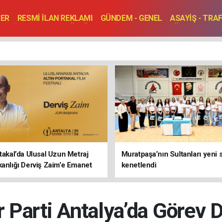
BER
RESMİ İLAN REKLAMI
GÜNDEM - GENEL
ASAYİŞ - TRA
SAĞLIK
SPOR
KÜLTÜR - TURİZM - SANAT
RÖPORTAJ
ENLER
TOPLANTI - DÜĞÜN
rtakal’da Ulusal Uzun Metraj
Muratpaşa’nın Sultanları yeni
kanlığı Derviş Zaim’e Emanet
kenetlendi
 Parti Antalya’da Görev 