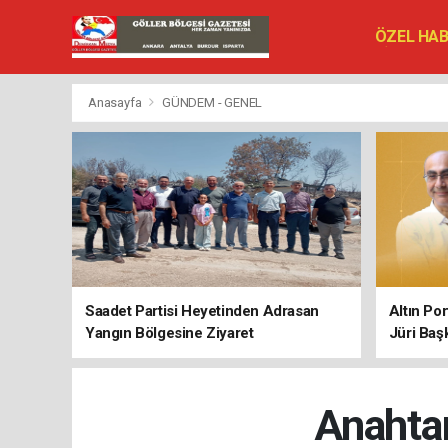
ÖZEL HA
SİYASET
VEFAT ED
Anasayfa
GÜNDEM - GENEL
Saadet Partisi Heyetinden Adrasan
Altın Po
Yangın Bölgesine Ziyaret
Jüri Baş
Anahtar