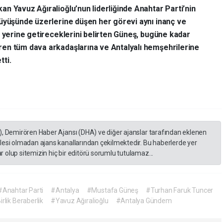
an Yavuz Ağıralioğlu’nun liderliğinde Anahtar Parti’nin
rüyüşünde üzerlerine düşen her görevi aynı inanç ve
la yerine getireceklerini belirten Güneş, bugüne kadar
en tüm dava arkadaşlarına ve Antalyalı hemşehrilerine
tti.
), Demirören Haber Ajansı (DHA) ve diğer ajanslar tarafından eklenen
lesi olmadan ajans kanallarından çekilmektedir. Bu haberlerde yer
 olup sitemizin hiç bir editörü sorumlu tutulamaz...
#Anahtar Parti
#Antalya
#Mustafa Güneş
#Turhan Faruk Tuncer
irlik Beraberlik
#Yavuz Ağıralioğlu
#Antalya Gündem