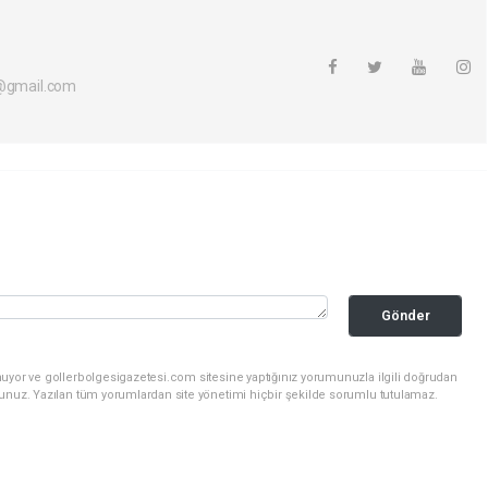
i@gmail.com
Gönder
nuyor ve gollerbolgesigazetesi.com sitesine yaptığınız yorumunuzla ilgili doğrudan
sunuz. Yazılan tüm yorumlardan site yönetimi hiçbir şekilde sorumlu tutulamaz.