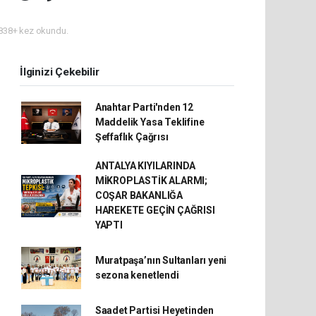
838+ kez okundu.
İlginizi Çekebilir
Anahtar Parti'nden 12
Maddelik Yasa Teklifine
Şeffaflık Çağrısı
ANTALYA KIYILARINDA
MİKROPLASTİK ALARMI;
COŞAR BAKANLIĞA
HAREKETE GEÇİN ÇAĞRISI
YAPTI
Muratpaşa’nın Sultanları yeni
sezona kenetlendi
Saadet Partisi Heyetinden