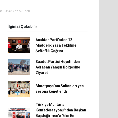
10545 kez okundu.
İlginizi Çekebilir
Anahtar Parti'nden 12
Maddelik Yasa Teklifine
Şeffaflık Çağrısı
Saadet Partisi Heyetinden
Adrasan Yangın Bölgesine
Ziyaret
Muratpaşa’nın Sultanları yeni
sezona kenetlendi
Türkiye Muhtarlar
Konfederasyonu'ndan Başkan
Başdeğirmen'e 'Yılın En