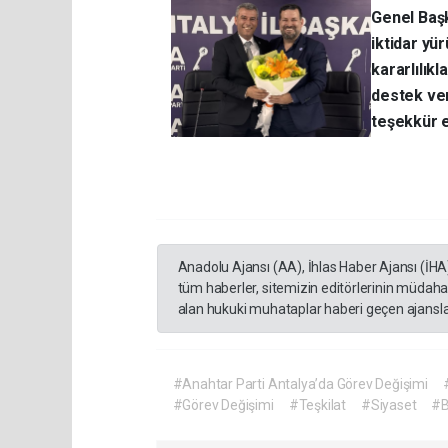
Genel Başk
iktidar yü
kararlılık
destek ver
teşekkür e
Anadolu Ajansı (AA), İhlas Haber Ajansı (İHA
tüm haberler, sitemizin editörlerinin müdaha
alan hukuki muhataplar haberi geçen ajanslar
#Anahtar Parti Antalya’da Görev Değişimi
#Görev Değişimi
#Teşkilat
#Siyaset
#B