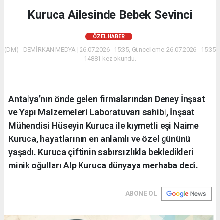
Kuruca Ailesinde Bebek Sevinci
ÖZEL HABER
(DM) - DEMİRKAN MEDYA | 26.07.2026 - 15:35, Güncelleme: 26.07.2026 - 15:35
14881 kez okundu.
Antalya’nın önde gelen firmalarından Deney İnşaat
ve Yapı Malzemeleri Laboratuvarı sahibi, İnşaat
Mühendisi Hüseyin Kuruca ile kıymetli eşi Naime
Kuruca, hayatlarının en anlamlı ve özel gününü
yaşadı. Kuruca çiftinin sabırsızlıkla bekledikleri
minik oğulları Alp Kuruca dünyaya merhaba dedi.
ABONE OL