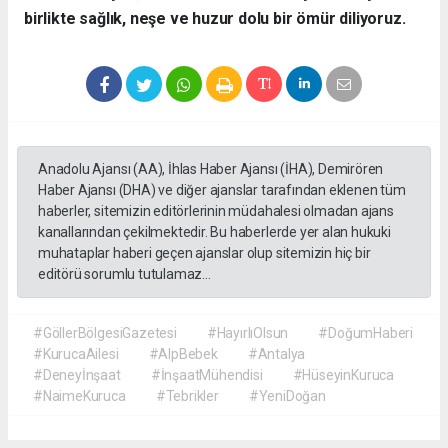
birlikte sağlık, neşe ve huzur dolu bir ömür diliyoruz.
Anadolu Ajansı (AA), İhlas Haber Ajansı (İHA), Demirören
Haber Ajansı (DHA) ve diğer ajanslar tarafından eklenen tüm
haberler, sitemizin editörlerinin müdahalesi olmadan ajans
kanallarından çekilmektedir. Bu haberlerde yer alan hukuki
muhataplar haberi geçen ajanslar olup sitemizin hiç bir
editörü sorumlu tutulamaz...
#GöllerBölgesiGazetesi
#HayırlıOlsun
#DoğumHaberi
#KurucaAilesi
#AlpBebek
#Antalya
#Deneyİnşaat
#İnşaatMühendisi
#HüseyinKuruca
#NaimeKuruca
#Tebrikler
#YeniDoğan