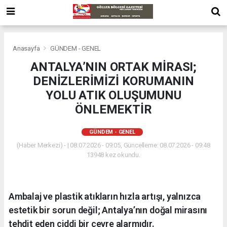
Anasayfa
GÜNDEM - GENEL
ANTALYA’NIN ORTAK MİRASI;
DENİZLERİMİZİ KORUMANIN
YOLU ATIK OLUŞUMUNU
ÖNLEMEKTİR
GÜNDEM - GENEL
(Haber Merkezi) - | 08.07.2026 - 09:05, Güncelleme: 08.07.2026 - 09:48
13948 kez okundu.
Ambalaj ve plastik atıkların hızla artışı, yalnızca
estetik bir sorun değil; Antalya’nın doğal mirasını
tehdit eden ciddi bir çevre alarmıdır.