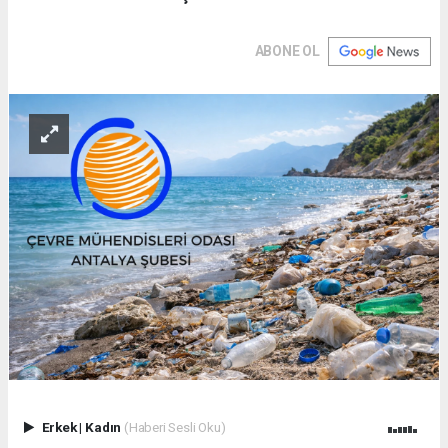
ABONE OL
Erkek
|
Kadın
(Haberi Sesli Oku)