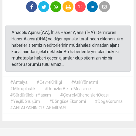
Anadolu Ajansı (AA), İhlas Haber Ajansı (İHA), Demirören
Haber Ajansı (DHA) ve diğer ajanslar tarafından eklenen tüm
haberler, sitemizin editörlerinin müdahalesi olmadan ajans
kanallarından çekilmektedir. Bu haberlerde yer alan hukuki
muhataplar haberi geçen ajanslar olup sitemizin hiç bir
editörü sorumlu tutulamaz...
#Antalya
#ÇevreKirliliği
#AtıkYönetimi
#Mikroplastik
#DenizlerBizimMirasımız
#SürdürülebilirYaşam
#ÇevreMühendisleriOdası
#YeşilDönüşüm
#DöngüselEkonomi
#DoğaKoruma
#ANTALYA’NIN ORTAK MİRASI