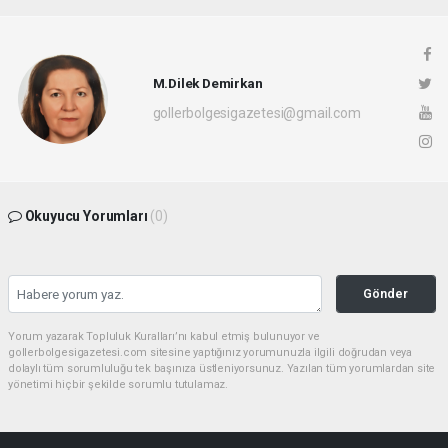
M.Dilek Demirkan
gollerbolgesigazetesi@gmail.com
Okuyucu Yorumları
(0)
Gönder
Yorum yazarak Topluluk Kuralları’nı kabul etmiş bulunuyor ve
gollerbolgesigazetesi.com sitesine yaptığınız yorumunuzla ilgili doğrudan veya
dolaylı tüm sorumluluğu tek başınıza üstleniyorsunuz. Yazılan tüm yorumlardan site
yönetimi hiçbir şekilde sorumlu tutulamaz.