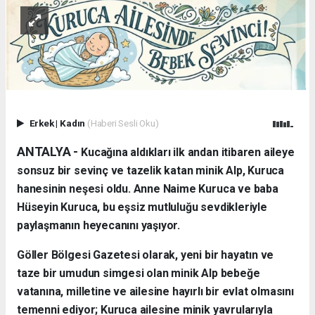
Erkek
|
Kadın
(Haberi Sesli Oku)
ANTALYA - ​
Kucağına aldıkları ilk andan itibaren aileye
sonsuz bir sevinç ve tazelik katan minik Alp, Kuruca
hanesinin neşesi oldu. Anne Naime Kuruca ve baba
Hüseyin Kuruca, bu eşsiz mutluluğu sevdikleriyle
paylaşmanın heyecanını yaşıyor.
​Göller Bölgesi Gazetesi olarak, yeni bir hayatın ve
taze bir umudun simgesi olan minik Alp bebeğe
vatanına, milletine ve ailesine hayırlı bir evlat olmasını
temenni ediyor; Kuruca ailesine minik yavrularıyla