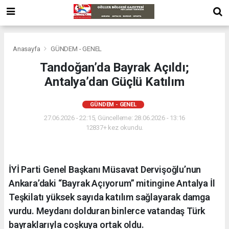
Anasayfa
GÜNDEM - GENEL
Tandoğan’da Bayrak Açıldı;
Antalya’dan Güçlü Katılım
GÜNDEM - GENEL
27.06.2026 - 22:15, Güncelleme: 28.06.2026 - 13:16
12837+ kez okundu.
İYİ Parti Genel Başkanı Müsavat Dervişoğlu’nun
Ankara’daki “Bayrak Açıyorum” mitingine Antalya İl
Teşkilatı yüksek sayıda katılım sağlayarak damga
vurdu. Meydanı dolduran binlerce vatandaş Türk
bayraklarıyla coşkuya ortak oldu.