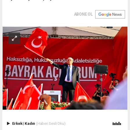
ABONE OL
Erkek
|
Kadın
(Haberi Sesli Oku)