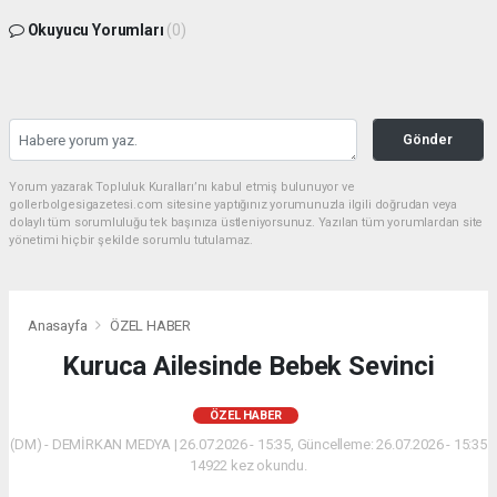
Okuyucu Yorumları
(0)
Gönder
Yorum yazarak Topluluk Kuralları’nı kabul etmiş bulunuyor ve
gollerbolgesigazetesi.com sitesine yaptığınız yorumunuzla ilgili doğrudan veya
dolaylı tüm sorumluluğu tek başınıza üstleniyorsunuz. Yazılan tüm yorumlardan site
yönetimi hiçbir şekilde sorumlu tutulamaz.
Anasayfa
ÖZEL HABER
Kuruca Ailesinde Bebek Sevinci
ÖZEL HABER
(DM) - DEMİRKAN MEDYA | 26.07.2026 - 15:35, Güncelleme: 26.07.2026 - 15:35
14922 kez okundu.