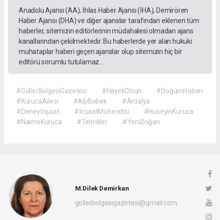
Anadolu Ajansı (AA), İhlas Haber Ajansı (İHA), Demirören
Haber Ajansı (DHA) ve diğer ajanslar tarafından eklenen tüm
haberler, sitemizin editörlerinin müdahalesi olmadan ajans
kanallarından çekilmektedir. Bu haberlerde yer alan hukuki
muhataplar haberi geçen ajanslar olup sitemizin hiç bir
editörü sorumlu tutulamaz...
#GöllerBölgesiGazetesi
#HayırlıOlsun
#DoğumHaberi
#KurucaAilesi
#AlpBebek
#Antalya
#Deneyİnşaat
#İnşaatMühendisi
#HüseyinKuruca
#NaimeKuruca
#Tebrikler
#YeniDoğan
M.Dilek Demirkan
gollerbolgesigazetesi@gmail.com