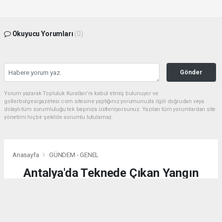
Okuyucu Yorumları
(0)
Gönder
Yorum yazarak Topluluk Kuralları’nı kabul etmiş bulunuyor ve
gollerbolgesigazetesi.com sitesine yaptığınız yorumunuzla ilgili doğrudan veya
dolaylı tüm sorumluluğu tek başınıza üstleniyorsunuz. Yazılan tüm yorumlardan site
yönetimi hiçbir şekilde sorumlu tutulamaz.
Anasayfa
GÜNDEM - GENEL
Antalya'da Teknede Çıkan Yangın
Söndürüldü
GÜNDEM - GENEL
(AA) - Anadolu Ajansı | 04.08.2026 - 02:25, Güncelleme: 04.08.2026 - 02:25