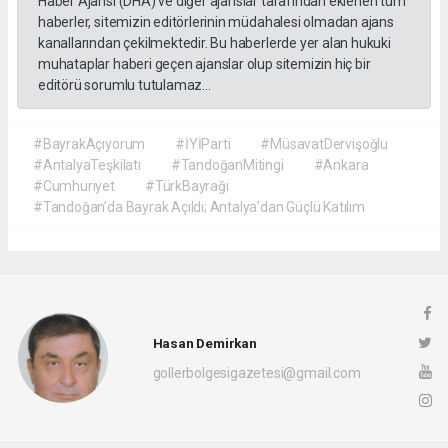
Haber Ajansı (DHA) ve diğer ajanslar tarafından eklenen tüm
haberler, sitemizin editörlerinin müdahalesi olmadan ajans
kanallarından çekilmektedir. Bu haberlerde yer alan hukuki
muhataplar haberi geçen ajanslar olup sitemizin hiç bir
editörü sorumlu tutulamaz...
#BayrakAçıyorum
#İYİParti
#MüsavatDervişoğlu
#AntalyaTeşkilatı
#TandoğanMitingi
#Ankara
#Cumhuriyet
#TürkBayrağı
#Tandoğan’da Bayrak Açıldı; Antalya’dan Güçlü Katılım
Hasan Demirkan
gollerbolgesigazetesi@gmail.com