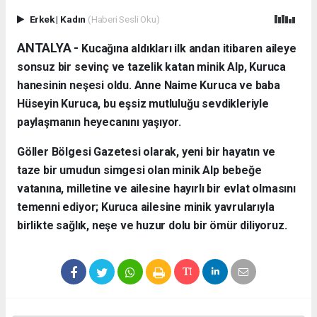
Erkek
|
Kadın
(Haberi Sesli Oku)
ANTALYA - ​
Kucağına aldıkları ilk andan itibaren aileye
sonsuz bir sevinç ve tazelik katan minik Alp, Kuruca
hanesinin neşesi oldu. Anne Naime Kuruca ve baba
Hüseyin Kuruca, bu eşsiz mutluluğu sevdikleriyle
paylaşmanın heyecanını yaşıyor.
​Göller Bölgesi Gazetesi olarak, yeni bir hayatın ve
taze bir umudun simgesi olan minik Alp bebeğe
vatanına, milletine ve ailesine hayırlı bir evlat olmasını
temenni ediyor; Kuruca ailesine minik yavrularıyla
birlikte sağlık, neşe ve huzur dolu bir ömür diliyoruz.