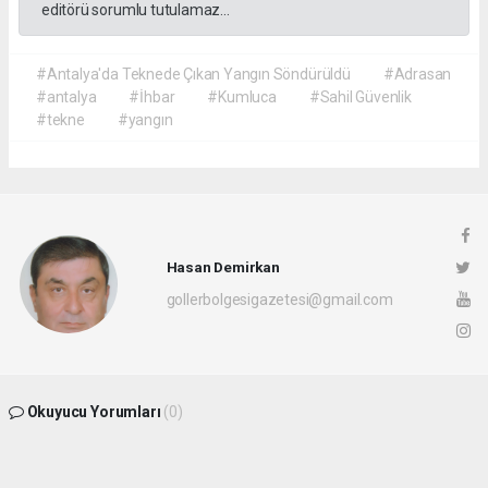
editörü sorumlu tutulamaz...
#Antalya'da Teknede Çıkan Yangın Söndürüldü
#Adrasan
#antalya
#İhbar
#Kumluca
#Sahil Güvenlik
#tekne
#yangın
Hasan Demirkan
gollerbolgesigazetesi@gmail.com
Okuyucu Yorumları
(0)