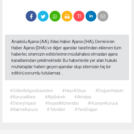
Anadolu Ajansı (AA), İhlas Haber Ajansı (İHA), Demirören
Haber Ajansı (DHA) ve diğer ajanslar tarafından eklenen tüm
haberler, sitemizin editörlerinin müdahalesi olmadan ajans
kanallarından çekilmektedir. Bu haberlerde yer alan hukuki
muhataplar haberi geçen ajanslar olup sitemizin hiç bir
editörü sorumlu tutulamaz...
#GöllerBölgesiGazetesi
#HayırlıOlsun
#DoğumHaberi
#KurucaAilesi
#AlpBebek
#Antalya
#Deneyİnşaat
#İnşaatMühendisi
#HüseyinKuruca
#NaimeKuruca
#Tebrikler
#YeniDoğan