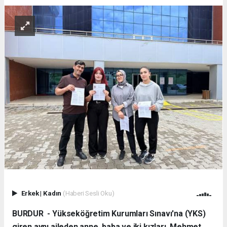
Erkek
|
Kadın
(Haberi Sesli Oku)
BURDUR - Yükseköğretim Kurumları Sınavı'na (YKS)
giren aynı aileden anne, baba ve iki kızları, Mehmet