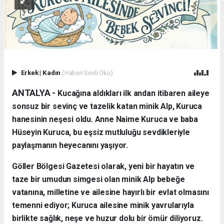
Erkek
|
Kadın
(Haberi Sesli Oku)
ANTALYA - ​
Kucağına aldıkları ilk andan itibaren aileye
sonsuz bir sevinç ve tazelik katan minik Alp, Kuruca
hanesinin neşesi oldu. Anne Naime Kuruca ve baba
Hüseyin Kuruca, bu eşsiz mutluluğu sevdikleriyle
paylaşmanın heyecanını yaşıyor.
​Göller Bölgesi Gazetesi olarak, yeni bir hayatın ve
taze bir umudun simgesi olan minik Alp bebeğe
vatanına, milletine ve ailesine hayırlı bir evlat olmasını
temenni ediyor; Kuruca ailesine minik yavrularıyla
birlikte sağlık, neşe ve huzur dolu bir ömür diliyoruz.