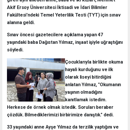
Akif Ersoy Üniversitesi İktisadi ve İdari Bilimler
Fakültesi'ndeki Temel Yeterlilik Testi (TYT) için sınav
alanına geldi.
Sınav öncesi gazetecilere açıklama yapan 47
yaşındaki baba Dağıstan Yılmaz, inşaat işiyle uğraştığını
söyledi.
Çocuklarıyla birlikte okuma
hayali kurduğunu ve ilk
olarak liseyi bitirdiğini
anlatan Yılmaz, "Okumanın
yaşının olmadığını
kanıtlamak istedim.
Herkese de örnek olmak istedik. Soruları beraber
çözdük. Bilmediklerimizi birbirimize danıştık." dedi.
33 yaşındaki anne Ayşe Yılmaz da terzilik yaptığını ve