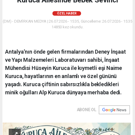
Kuruca Ailesinde Bebek Sevinci
ÖZEL HABER
(DM) - DEMİRKAN MEDYA | 26.07.2026 - 15:35, Güncelleme: 26.07.2026 - 15:35
14850 kez okundu.
Antalya’nın önde gelen firmalarından Deney İnşaat
ve Yapı Malzemeleri Laboratuvarı sahibi, İnşaat
Mühendisi Hüseyin Kuruca ile kıymetli eşi Naime
Kuruca, hayatlarının en anlamlı ve özel gününü
yaşadı. Kuruca çiftinin sabırsızlıkla bekledikleri
minik oğulları Alp Kuruca dünyaya merhaba dedi.
ABONE OL