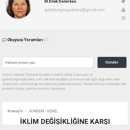
M.Dilek Demirkan
gollerbolgesigazetesi@gmail.com
Okuyucu Yorumları
(0)
Gönder
Yorum yazarak Topluluk Kuralları’nı kabul etmiş bulunuyor ve
gollerbolgesigazetesi.com sitesine yaptığınız yorumunuzla ilgili doğrudan veya
dolaylı tüm sorumluluğu tek başınıza üstleniyorsunuz. Yazılan tüm yorumlardan site
yönetimi hiçbir şekilde sorumlu tutulamaz.
Anasayfa
GÜNDEM - GENEL
İKLİM DEĞİŞİKLİĞİNE KARŞI
KALEİÇİ’NE GELECEK DOKUNUŞU: