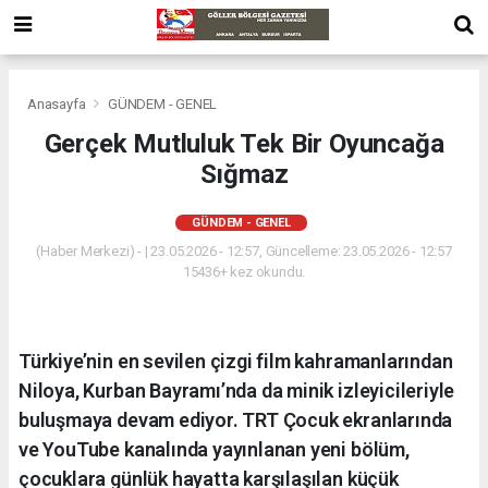
Anasayfa
GÜNDEM - GENEL
Gerçek Mutluluk Tek Bir Oyuncağa
Sığmaz
GÜNDEM - GENEL
(Haber Merkezi) - | 23.05.2026 - 12:57, Güncelleme: 23.05.2026 - 12:57
15436+ kez okundu.
Türkiye’nin en sevilen çizgi film kahramanlarından
Niloya, Kurban Bayramı’nda da minik izleyicileriyle
buluşmaya devam ediyor. TRT Çocuk ekranlarında
ve YouTube kanalında yayınlanan yeni bölüm,
çocuklara günlük hayatta karşılaşılan küçük