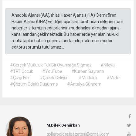
Anadolu Ajansı (AA), İhlas Haber Ajansı (İHA), Demirören
Haber Ajansı (DHA) ve diğer ajanslar tarafından eklenen tüm
haberler, sitemizin editörlerinin müdahalesi olmadan ajans
kanallarından çekilmektedir. Bu haberlerde yer alan hukuki
muhataplar haberi geçen ajanslar olup sitemizin hiç bir
editörü sorumlu tutulamaz...
#Gerçek Mutluluk Tek Bir Oyuncağa Sığmaz
#Niloya
#TRT Çocuk
#YouTube
#Kurban Bayramı
#Çizgi Film
#Çocuk Gelişimi
#Mutluluk
#Mete
#Çözüm Odaklı Düşünme
#Antalya Gündem
M.Dilek Demirkan
gollerbolgesigazetesi@gmail.com