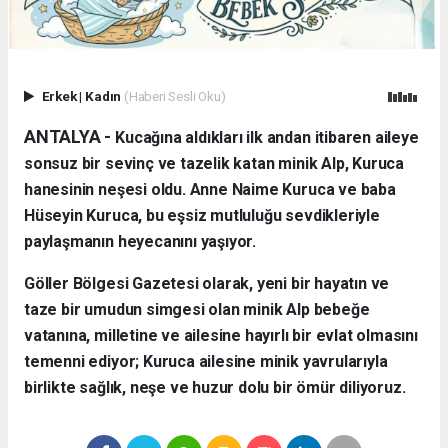
Erkek
|
Kadın
(Haberi Sesli Oku)
ANTALYA - ​
Kucağına aldıkları ilk andan itibaren aileye
sonsuz bir sevinç ve tazelik katan minik Alp, Kuruca
hanesinin neşesi oldu. Anne Naime Kuruca ve baba
Hüseyin Kuruca, bu eşsiz mutluluğu sevdikleriyle
paylaşmanın heyecanını yaşıyor.
​Göller Bölgesi Gazetesi olarak, yeni bir hayatın ve
taze bir umudun simgesi olan minik Alp bebeğe
vatanına, milletine ve ailesine hayırlı bir evlat olmasını
temenni ediyor; Kuruca ailesine minik yavrularıyla
birlikte sağlık, neşe ve huzur dolu bir ömür diliyoruz.