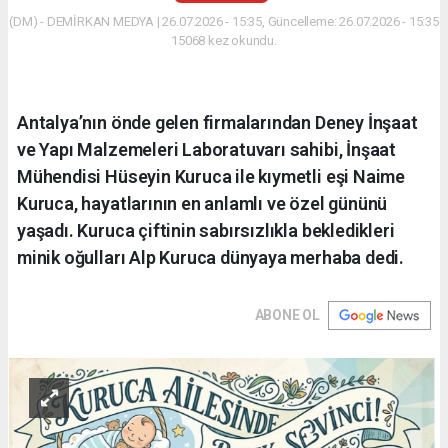
(DM) - DEMİRKAN MEDYA | 26.07.2026 - 15:35, Güncelleme: 26.07.2026 - 15:35
15068 kez okundu.
Antalya’nın önde gelen firmalarından Deney İnşaat
ve Yapı Malzemeleri Laboratuvarı sahibi, İnşaat
Mühendisi Hüseyin Kuruca ile kıymetli eşi Naime
Kuruca, hayatlarının en anlamlı ve özel gününü
yaşadı. Kuruca çiftinin sabırsızlıkla bekledikleri
minik oğulları Alp Kuruca dünyaya merhaba dedi.
ABONE OL