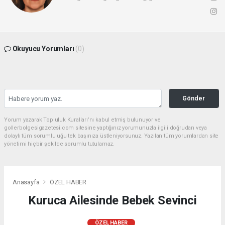
Okuyucu Yorumları
(0)
Gönder
Yorum yazarak Topluluk Kuralları’nı kabul etmiş bulunuyor ve
gollerbolgesigazetesi.com sitesine yaptığınız yorumunuzla ilgili doğrudan veya
dolaylı tüm sorumluluğu tek başınıza üstleniyorsunuz. Yazılan tüm yorumlardan site
yönetimi hiçbir şekilde sorumlu tutulamaz.
Anasayfa
ÖZEL HABER
Kuruca Ailesinde Bebek Sevinci
ÖZEL HABER