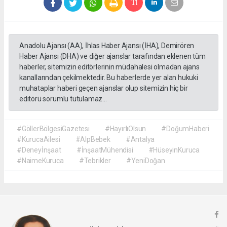
Anadolu Ajansı (AA), İhlas Haber Ajansı (İHA), Demirören
Haber Ajansı (DHA) ve diğer ajanslar tarafından eklenen tüm
haberler, sitemizin editörlerinin müdahalesi olmadan ajans
kanallarından çekilmektedir. Bu haberlerde yer alan hukuki
muhataplar haberi geçen ajanslar olup sitemizin hiç bir
editörü sorumlu tutulamaz...
#GöllerBölgesiGazetesi
#HayırlıOlsun
#DoğumHaberi
#KurucaAilesi
#AlpBebek
#Antalya
#Deneyİnşaat
#İnşaatMühendisi
#HüseyinKuruca
#NaimeKuruca
#Tebrikler
#YeniDoğan