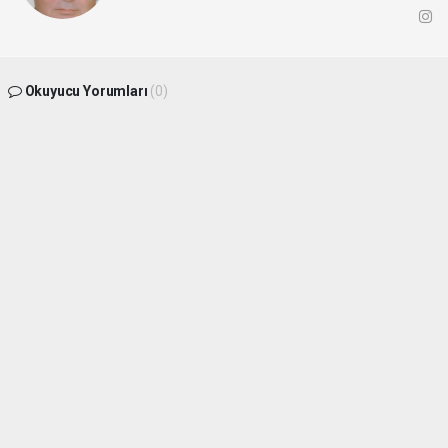
Okuyucu Yorumları
(0)
Gönder
Yorum yazarak Topluluk Kuralları’nı kabul etmiş bulunuyor ve
gollerbolgesigazetesi.com sitesine yaptığınız yorumunuzla ilgili doğrudan veya
dolaylı tüm sorumluluğu tek başınıza üstleniyorsunuz. Yazılan tüm yorumlardan site
yönetimi hiçbir şekilde sorumlu tutulamaz.
haber paketi
haber scripti
haber yazılımı
Tüm hakları saklı tutulmaktadır.Copyright 2026©
Haber Yazılımı:
Web Aksiyon ®