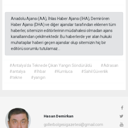
Anadolu Ajansı (AA), İhlas Haber Ajansı (İHA), Demirören
Haber Ajansı (DHA) ve diğer ajanslar tarafından eklenen tüm
haberler, sitemizin editörlerinin müdahalesi olmadan ajans
kanallarından çekilmektedir. Bu haberlerde yer alan hukuki
muhataplar haberi geçen ajanslar olup sitemizin hiç bir
editörü sorumlu tutulamaz...
#Antalya'da Teknede Çıkan Yangın Söndürüldü
#Adrasan
#antalya
#İhbar
#Kumluca
#Sahil Güvenlik
#tekne
#yangın
Hasan Demirkan
gollerbolgesigazetesi@gmail.com