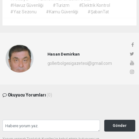
#Havuz Güvenliği
#Turizm
#Elektrik Kontrol
#Yaz Sezonu
#Kamu Güvenliği
#ŞabanTat
Hasan Demirkan
gollerbolgesigazetesi@gmail.com
Okuyucu Yorumları
(0)
Gönder
Yorum yazarak Topluluk Kuralları’nı kabul etmiş bulunuyor ve