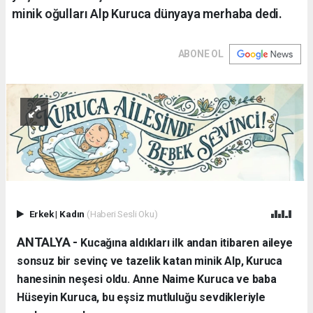
minik oğulları Alp Kuruca dünyaya merhaba dedi.
ABONE OL
Erkek
|
Kadın
(Haberi Sesli Oku)
ANTALYA - ​
Kucağına aldıkları ilk andan itibaren aileye
sonsuz bir sevinç ve tazelik katan minik Alp, Kuruca
hanesinin neşesi oldu. Anne Naime Kuruca ve baba
Hüseyin Kuruca, bu eşsiz mutluluğu sevdikleriyle