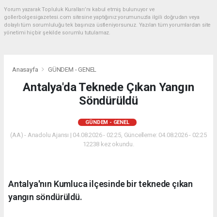
Yorum yazarak Topluluk Kuralları’nı kabul etmiş bulunuyor ve
gollerbolgesigazetesi.com sitesine yaptığınız yorumunuzla ilgili doğrudan veya
dolaylı tüm sorumluluğu tek başınıza üstleniyorsunuz. Yazılan tüm yorumlardan site
yönetimi hiçbir şekilde sorumlu tutulamaz.
Anasayfa
GÜNDEM - GENEL
Antalya'da Teknede Çıkan Yangın
Söndürüldü
GÜNDEM - GENEL
(AA) - Anadolu Ajansı | 04.08.2026 - 02:25, Güncelleme: 04.08.2026 - 02:25
12238 kez okundu.
Antalya'nın Kumluca ilçesinde bir teknede çıkan
yangın söndürüldü.