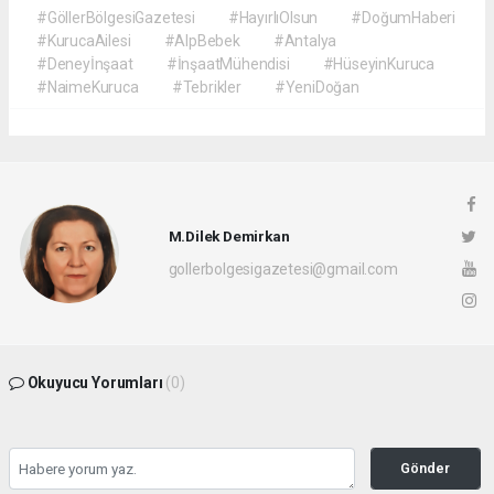
#GöllerBölgesiGazetesi
#HayırlıOlsun
#DoğumHaberi
#KurucaAilesi
#AlpBebek
#Antalya
#Deneyİnşaat
#İnşaatMühendisi
#HüseyinKuruca
#NaimeKuruca
#Tebrikler
#YeniDoğan
M.Dilek Demirkan
gollerbolgesigazetesi@gmail.com
Okuyucu Yorumları
(0)
Gönder