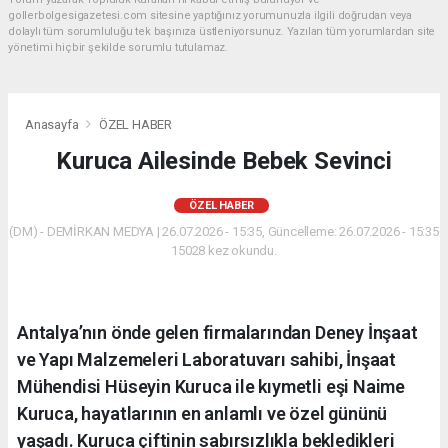
gollerbolgesigazetesi.com sitesine yaptığınız yorumunuzla ilgili doğrudan veya
dolaylı tüm sorumluluğu tek başınıza üstleniyorsunuz. Yazılan tüm yorumlardan site
yönetimi hiçbir şekilde sorumlu tutulamaz.
Anasayfa
ÖZEL HABER
Kuruca Ailesinde Bebek Sevinci
ÖZEL HABER
(DM) - DEMİRKAN MEDYA | 26.07.2026 - 15:35, Güncelleme: 26.07.2026 - 15:35
15028 kez okundu.
Antalya’nın önde gelen firmalarından Deney İnşaat
ve Yapı Malzemeleri Laboratuvarı sahibi, İnşaat
Mühendisi Hüseyin Kuruca ile kıymetli eşi Naime
Kuruca, hayatlarının en anlamlı ve özel gününü
yaşadı. Kuruca çiftinin sabırsızlıkla bekledikleri