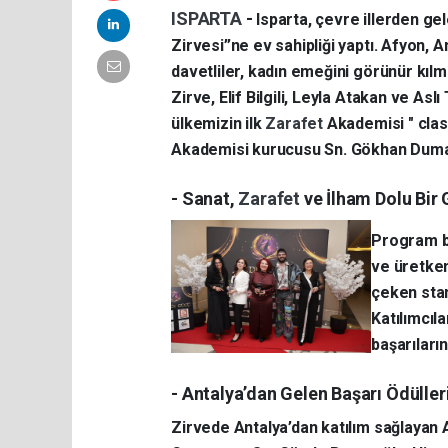
ISPARTA
-
Isparta, çevre illerden ge
Zirvesi”ne ev sahipliği yaptı. Afyon, A
davetliler, kadın emeğini görünür kıl
Zirve, Elif Bilgili, Leyla Atakan ve As
ülkemizin ilk
Zarafet
Akademisi " cla
Akademisi kurucusu Sn. Gökhan Duman
- Sanat,
Zarafet
ve İlham Dolu Bir
Program b
ve üretkenl
çeken stan
Katılımcıla
başarıları
- Antalya’dan Gelen Başarı Ödüller
Zirvede Antalya’dan katılım sağlayan Ak