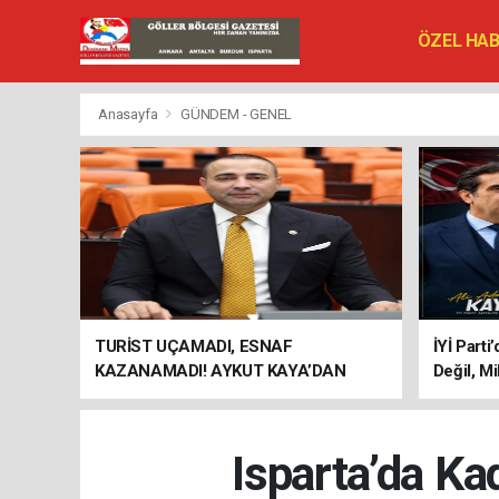
ÖZEL HA
SİYASET
VEFAT ED
Anasayfa
GÜNDEM - GENEL
TURİST UÇAMADI, ESNAF
İYİ Parti
KAZANAMADI! AYKUT KAYA’DAN
Değil, Mi
"BAGAJ HAKKI" ÇAĞRISI
Isparta’da Ka