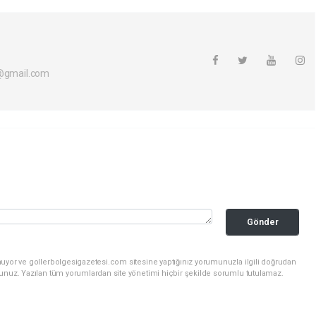
i@gmail.com
Gönder
nuyor ve gollerbolgesigazetesi.com sitesine yaptığınız yorumunuzla ilgili doğrudan
sunuz. Yazılan tüm yorumlardan site yönetimi hiçbir şekilde sorumlu tutulamaz.