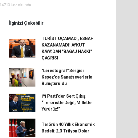
14710 kez okundu.
İlginizi Çekebilir
TURİST UÇAMADI, ESNAF
KAZANAMADI! AYKUT
KAYA’DAN "BAGAJ HAKKI"
ÇAĞRISI
"Lerestograf" Sergisi
Kepez'de Sanatseverlerle
Buluşturuldu
İYİ Parti’den Sert Çıkış;
“Teröristle Değil, Milletle
Yürürüz!”
Terörün 40 Yıllık Ekonomik
Bedeli: 2,3 Trilyon Dolar