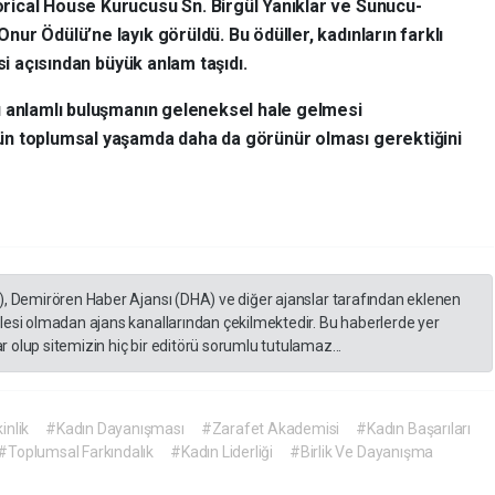
ical House Kurucusu Sn. Birgül Yanıklar ve Sunucu-
ur Ödülü’ne layık görüldü. Bu ödüller, kadınların farklı
si açısından büyük anlam taşıdı.
u anlamlı buluşmanın geleneksel hale gelmesi
ün toplumsal yaşamda daha da görünür olması gerektiğini
), Demirören Haber Ajansı (DHA) ve diğer ajanslar tarafından eklenen
lesi olmadan ajans kanallarından çekilmektedir. Bu haberlerde yer
 olup sitemizin hiç bir editörü sorumlu tutulamaz...
inlik
#Kadın Dayanışması
#Zarafet Akademisi
#Kadın Başarıları
#Toplumsal Farkındalık
#Kadın Liderliği
#Birlik Ve Dayanışma