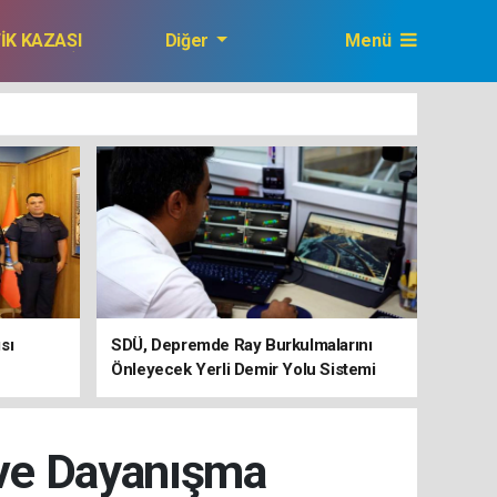
FİK KAZASI
Diğer
Menü
GAZETEMİZ
sı
SDÜ, Depremde Ray Burkulmalarını
Önleyecek Yerli Demir Yolu Sistemi
Geliştiriyor
t ve Dayanışma