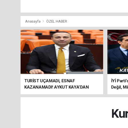
Anasayfa
ÖZEL HABER
TURİST UÇAMADI, ESNAF
İYİ Parti
KAZANAMADI! AYKUT KAYA’DAN
Değil, Mi
"BAGAJ HAKKI" ÇAĞRISI
Kur