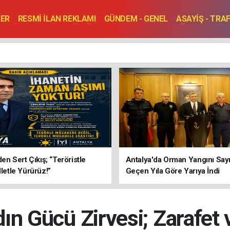
BER
RESMİ İLAN REKLAMI
GÜNDEM - GENEL
ASAYİŞ - TRA
SAĞLIK
SPOR
KÜLTÜR - TURİZM - SANAT
RÖPORTAJ
ENLER
TOPLANTI - DÜĞÜN
’den Sert Çıkış; “Teröristle
Antalya'da Orman Yangını Sayı
lletle Yürürüz!”
Geçen Yıla Göre Yarıya İndi
dın Gücü Zirvesi; Zarafe