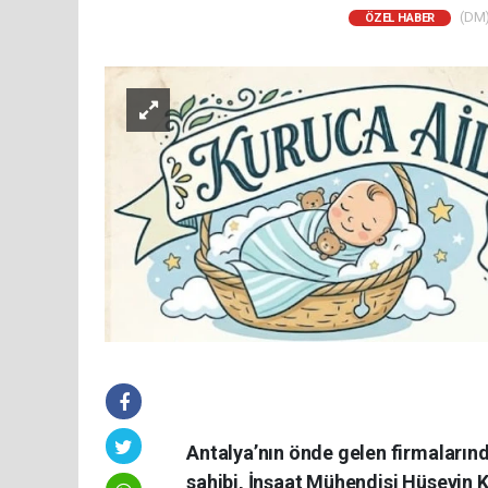
(DM)
ÖZEL HABER
Antalya’nın önde gelen firmaların
sahibi, İnşaat Mühendisi Hüseyin K