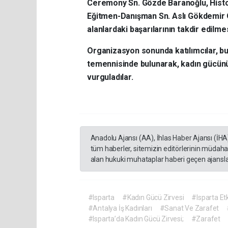
Ceremony Sn. Gözde Baranoğlu, Histor
Eğitmen-Danışman Sn. Aslı Gökdemir On
alanlardaki başarılarının takdir edilme
Organizasyon sonunda katılımcılar, b
temennisinde bulunarak, kadın gücün
vurguladılar.
Anadolu Ajansı (AA), İhlas Haber Ajansı (İHA
tüm haberler, sitemizin editörlerinin müdaha
alan hukuki muhataplar haberi geçen ajanslar
#Isparta
#Kadın Gücü Zirvesi
#Isparta Etk
#Antalya İş Kadınları
#Sanat Ve Zarafet
#Isparta’da Kadın Gücü Zirvesi;
#Zarafet