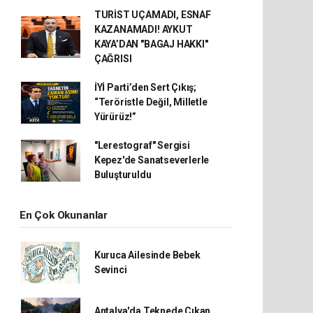
TURİST UÇAMADI, ESNAF
KAZANAMADI! AYKUT
KAYA’DAN "BAGAJ HAKKI"
ÇAĞRISI
İYİ Parti’den Sert Çıkış;
“Teröristle Değil, Milletle
Yürürüz!”
"Lerestograf" Sergisi
Kepez'de Sanatseverlerle
Buluşturuldu
En Çok Okunanlar
Kuruca Ailesinde Bebek
Sevinci
Antalya'da Teknede Çıkan