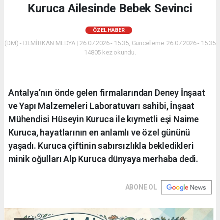
Kuruca Ailesinde Bebek Sevinci
ÖZEL HABER
(DM) - DEMİRKAN MEDYA | 26.07.2026 - 15:35, Güncelleme: 26.07.2026 - 15:35
14805 kez okundu.
Antalya’nın önde gelen firmalarından Deney İnşaat
ve Yapı Malzemeleri Laboratuvarı sahibi, İnşaat
Mühendisi Hüseyin Kuruca ile kıymetli eşi Naime
Kuruca, hayatlarının en anlamlı ve özel gününü
yaşadı. Kuruca çiftinin sabırsızlıkla bekledikleri
minik oğulları Alp Kuruca dünyaya merhaba dedi.
ABONE OL