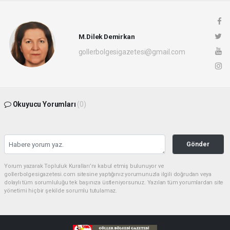
M.Dilek Demirkan
gollerbolgesigazetesi@gmail.com
Okuyucu Yorumları
(0)
Gönder
Yorum yazarak Topluluk Kuralları’nı kabul etmiş bulunuyor ve
gollerbolgesigazetesi.com sitesine yaptığınız yorumunuzla ilgili doğrudan veya
dolaylı tüm sorumluluğu tek başınıza üstleniyorsunuz. Yazılan tüm yorumlardan site
yönetimi hiçbir şekilde sorumlu tutulamaz.