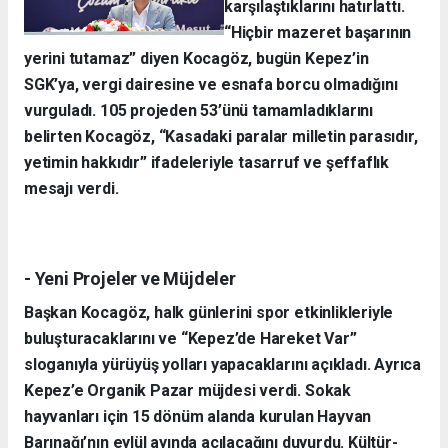
karşılaştıklarını hatırlattı.
“Hiçbir mazeret başarının
yerini tutamaz” diyen Kocagöz, bugün Kepez’in
SGK’ya, vergi dairesine ve esnafa borcu olmadığını
vurguladı. 105 projeden 53’ünü tamamladıklarını
belirten Kocagöz, “Kasadaki paralar milletin parasıdır,
yetimin hakkıdır” ifadeleriyle tasarruf ve şeffaflık
mesajı verdi.
- Yeni Projeler ve Müjdeler
Başkan Kocagöz, halk günlerini spor etkinlikleriyle
buluşturacaklarını ve “Kepez’de Hareket Var”
sloganıyla yürüyüş yolları yapacaklarını açıkladı. Ayrıca
Kepez’e Organik Pazar müjdesi verdi. Sokak
hayvanları için 15 dönüm alanda kurulan Hayvan
Barınağı’nın eylül ayında açılacağını duyurdu. Kültür-