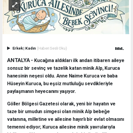
Erkek
|
Kadın
(Haberi Sesli Oku)
ANTALYA - ​
Kucağına aldıkları ilk andan itibaren aileye
sonsuz bir sevinç ve tazelik katan minik Alp, Kuruca
hanesinin neşesi oldu. Anne Naime Kuruca ve baba
Hüseyin Kuruca, bu eşsiz mutluluğu sevdikleriyle
paylaşmanın heyecanını yaşıyor.
​Göller Bölgesi Gazetesi olarak, yeni bir hayatın ve
taze bir umudun simgesi olan minik Alp bebeğe
vatanına, milletine ve ailesine hayırlı bir evlat olmasını
temenni ediyor; Kuruca ailesine minik yavrularıyla