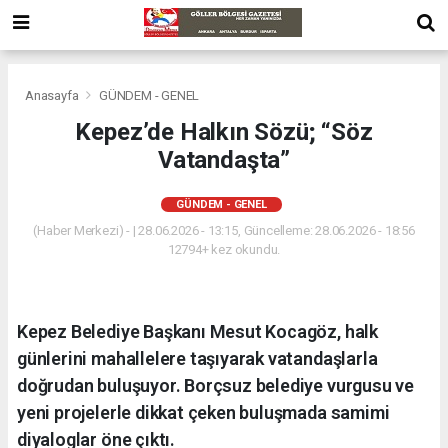
Anasayfa
GÜNDEM - GENEL
Kepez’de Halkın Sözü; “Söz
Vatandaşta”
GÜNDEM - GENEL
(Haber Merkezi) - | 28.06.2026 - 13:15, Güncelleme: 28.06.2026 - 18:56
12794+ kez okundu.
Kepez Belediye Başkanı Mesut Kocagöz, halk
günlerini mahallelere taşıyarak vatandaşlarla
doğrudan buluşuyor. Borçsuz belediye vurgusu ve
yeni projelerle dikkat çeken buluşmada samimi
diyaloglar öne çıktı.