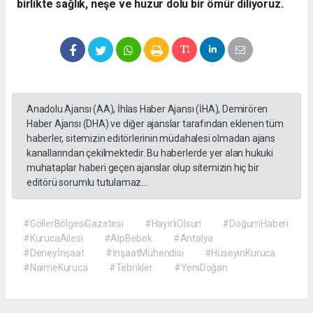
birlikte sağlık, neşe ve huzur dolu bir ömür diliyoruz.
Anadolu Ajansı (AA), İhlas Haber Ajansı (İHA), Demirören
Haber Ajansı (DHA) ve diğer ajanslar tarafından eklenen tüm
haberler, sitemizin editörlerinin müdahalesi olmadan ajans
kanallarından çekilmektedir. Bu haberlerde yer alan hukuki
muhataplar haberi geçen ajanslar olup sitemizin hiç bir
editörü sorumlu tutulamaz...
#GöllerBölgesiGazetesi
#HayırlıOlsun
#DoğumHaberi
#KurucaAilesi
#AlpBebek
#Antalya
#Deneyİnşaat
#İnşaatMühendisi
#HüseyinKuruca
#NaimeKuruca
#Tebrikler
#YeniDoğan