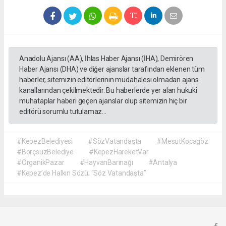
Anadolu Ajansı (AA), İhlas Haber Ajansı (İHA), Demirören
Haber Ajansı (DHA) ve diğer ajanslar tarafından eklenen tüm
haberler, sitemizin editörlerinin müdahalesi olmadan ajans
kanallarından çekilmektedir. Bu haberlerde yer alan hukuki
muhataplar haberi geçen ajanslar olup sitemizin hiç bir
editörü sorumlu tutulamaz...
#KepezBelediyesi
#SözVatandaşta
#MesutKocagöz
#BorçsuzBelediye
#KepezHareketVar
#OrganikPazar
#HayvanBarınağı
#Antalya
#Kepez’de Halkın Sözü; “Söz Vatandaşta”