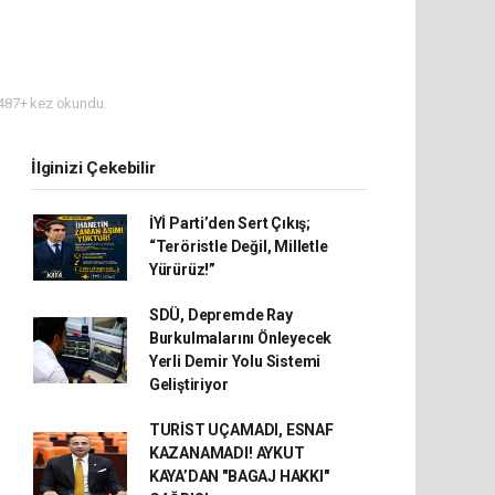
487+ kez okundu.
İlginizi Çekebilir
İYİ Parti’den Sert Çıkış;
“Teröristle Değil, Milletle
Yürürüz!”
SDÜ, Depremde Ray
Burkulmalarını Önleyecek
Yerli Demir Yolu Sistemi
Geliştiriyor
TURİST UÇAMADI, ESNAF
KAZANAMADI! AYKUT
KAYA’DAN "BAGAJ HAKKI"