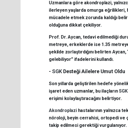
Uzmanlara göre akondroplazi, yalnızca
ilerleyen yaşlarda omurga eğrilikleri, 
mücadele etmek zorunda kaldığı belirtil
olduğuna dikkat çekiliyor.
Prof. Dr. Aycan, tedavi edilmediği dur
metreye, erkeklerde ise 1.35 metreye
şekilde zorlaştırdığını belirten Aycan,
gelebiliyor” ifadelerini kullandı.
-
SGK
Desteği Ailelere Umut Oldu
Son yıllarda geliştirilen hedefe yönel
işaret eden uzmanlar, bu ilaçların
SG
erişimi kolaylaştıracağını belirtiyor.
Akondroplazi
hastalarının yalnızca te
nöroloji, beyin cerrahisi, ortopedi ve
takip edilmesi gerektiği vurgulanıyor.