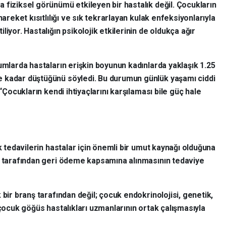
 fiziksel görünümü etkileyen bir hastalık değil. Çocukların
hareket kısıtlılığı ve sık tekrarlayan kulak enfeksiyonlarıyla
iyor. Hastalığın psikolojik etkilerinin de oldukça ağır
umlarda hastaların erişkin boyunun kadınlarda yaklaşık 1.25
 kadar düştüğünü söyledi. Bu durumun günlük yaşamı ciddi
 “Çocukların kendi ihtiyaçlarını karşılaması bile güç hale
ik tedavilerin hastalar için önemli bir umut kaynağı olduğuna
K
tarafından geri ödeme kapsamına alınmasının tedaviye
k bir branş tarafından değil; çocuk endokrinolojisi, genetik,
 çocuk göğüs hastalıkları uzmanlarının ortak çalışmasıyla