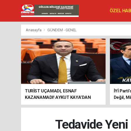
ÖZEL HA
SİYASET
VEFAT ED
Anasayfa
GÜNDEM - GENEL
TURİST UÇAMADI, ESNAF
İYİ Parti
KAZANAMADI! AYKUT KAYA’DAN
Değil, Mi
"BAGAJ HAKKI" ÇAĞRISI
Tedavide Yeni