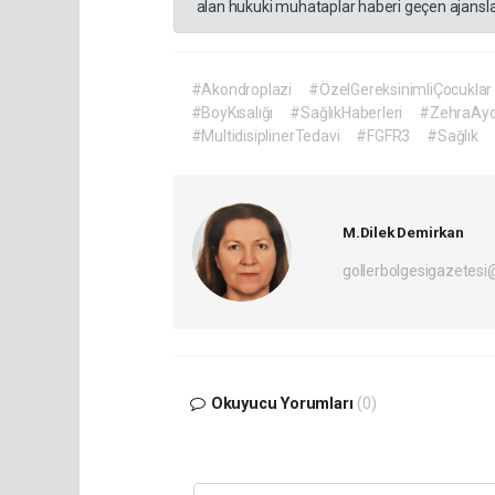
alan hukuki muhataplar haberi geçen ajanslar
#Akondroplazi
#ÖzelGereksinimliÇocuklar
#BoyKısalığı
#SağlıkHaberleri
#ZehraAy
#MultidisiplinerTedavi
#FGFR3
#Sağlık
M.Dilek Demirkan
gollerbolgesigazetes
Okuyucu Yorumları
(0)