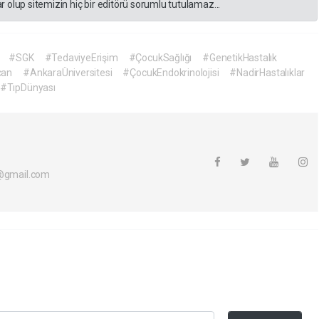
 olup sitemizin hiç bir editörü sorumlu tutulamaz...
#SGK
#TedaviyeErişim
#ÇocukSağlığı
#GenetikHastalık
can
#AnkaraÜniversitesi
#ÇocukEndokrinolojisi
#NadirHastalıklar
#TıpDünyası
i@gmail.com