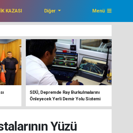
FİK KAZASI
Diğer
Menü
GAZETEMİZ
sı
SDÜ, Depremde Ray Burkulmalarını
Önleyecek Yerli Demir Yolu Sistemi
Geliştiriyor
talarının Yüzü