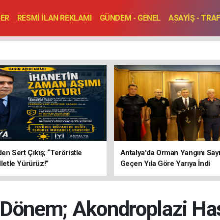
BER
RESMİ İLAN REKLAMI
GÜNDEM - GENEL
ASAYİŞ - TRA
SAĞLIK
SPOR
KÜLTÜR - TURİZM - SANAT
RÖPORTAJ
ENLER
TOPLANTI - DÜĞÜN
’den Sert Çıkış; “Teröristle
Antalya'da Orman Yangını Sayı
lletle Yürürüz!”
Geçen Yıla Göre Yarıya İndi
 Dönem; Akondroplazi Has