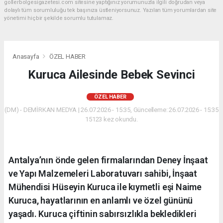
gollerbolgesigazetesi.com sitesine yaptığınız yorumunuzla ilgili doğrudan veya
dolaylı tüm sorumluluğu tek başınıza üstleniyorsunuz. Yazılan tüm yorumlardan site
yönetimi hiçbir şekilde sorumlu tutulamaz.
Anasayfa
ÖZEL HABER
Kuruca Ailesinde Bebek Sevinci
ÖZEL HABER
(DM) - DEMİRKAN MEDYA | 26.07.2026 - 15:35, Güncelleme: 26.07.2026 - 15:35
15123 kez okundu.
Antalya’nın önde gelen firmalarından Deney İnşaat
ve Yapı Malzemeleri Laboratuvarı sahibi, İnşaat
Mühendisi Hüseyin Kuruca ile kıymetli eşi Naime
Kuruca, hayatlarının en anlamlı ve özel gününü
yaşadı. Kuruca çiftinin sabırsızlıkla bekledikleri