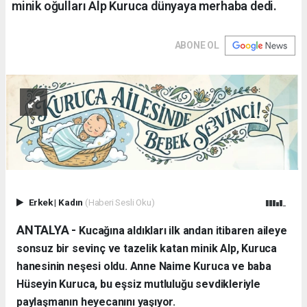
minik oğulları Alp Kuruca dünyaya merhaba dedi.
ABONE OL
Erkek
|
Kadın
(Haberi Sesli Oku)
ANTALYA - ​
Kucağına aldıkları ilk andan itibaren aileye
sonsuz bir sevinç ve tazelik katan minik Alp, Kuruca
hanesinin neşesi oldu. Anne Naime Kuruca ve baba
Hüseyin Kuruca, bu eşsiz mutluluğu sevdikleriyle
paylaşmanın heyecanını yaşıyor.