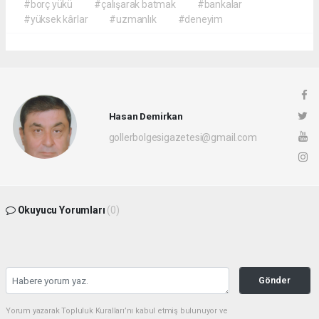
#borç yükü
#çalışarak batmak
#bankalar
#yüksek kârlar
#uzmanlık
#deneyim
Hasan Demirkan
gollerbolgesigazetesi@gmail.com
Okuyucu Yorumları
(0)
Gönder
Yorum yazarak Topluluk Kuralları’nı kabul etmiş bulunuyor ve