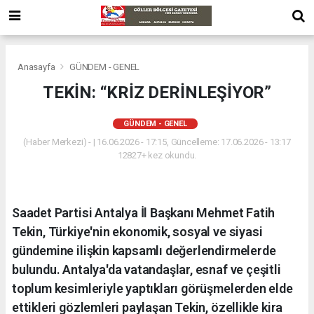
Anasayfa
GÜNDEM - GENEL
TEKİN: “KRİZ DERİNLEŞİYOR”
GÜNDEM - GENEL
(Haber Merkezi) - | 16.06.2026 - 17:15, Güncelleme: 17.06.2026 - 13:17
12827+ kez okundu.
Saadet Partisi Antalya İl Başkanı Mehmet Fatih
Tekin, Türkiye'nin ekonomik, sosyal ve siyasi
gündemine ilişkin kapsamlı değerlendirmelerde
bulundu. Antalya'da vatandaşlar, esnaf ve çeşitli
toplum kesimleriyle yaptıkları görüşmelerden elde
ettikleri gözlemleri paylaşan Tekin, özellikle kira