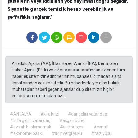
şaibelerin veya iddiaların yok sayılması doğru değildir.
Siyasette gerçek temizlik hesap verebilirlik ve
şeffaflıkla sağlanır.”
Anadolu Ajansı (AA), İhlas Haber Ajansı (İHA), Demirören
Haber Ajansı (DHA) ve diğer ajanslar tarafından eklenen tüm
haberler, sitemizin editörlerinin müdahalesi olmadan ajans
kanallarından çekilmektedir. Bu haberlerde yer alan hukuki
muhataplar haberi geçen ajanslar olup sitemizin hiç bir
editörü sorumlu tutulamaz...
#ANTALYA
#kira krizi
#dar gelirli vatandaş
#orta gelirli vatandaş
#asgari ücret
#ev sahibi olamamak
#aile bütçesi
#esnaf
#ekonomik baskı
#ağır vergi yükü
#faiz yükü