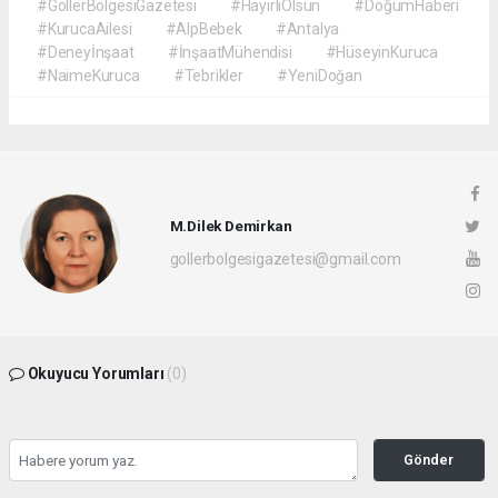
#GöllerBölgesiGazetesi
#HayırlıOlsun
#DoğumHaberi
#KurucaAilesi
#AlpBebek
#Antalya
#Deneyİnşaat
#İnşaatMühendisi
#HüseyinKuruca
#NaimeKuruca
#Tebrikler
#YeniDoğan
M.Dilek Demirkan
gollerbolgesigazetesi@gmail.com
Okuyucu Yorumları
(0)
Gönder