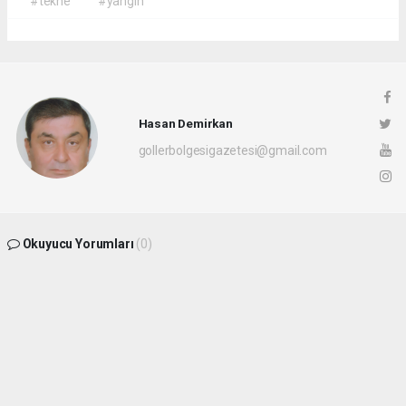
#tekne
#yangın
Hasan Demirkan
gollerbolgesigazetesi@gmail.com
Okuyucu Yorumları
(0)
Gönder
Yorum yazarak Topluluk Kuralları’nı kabul etmiş bulunuyor ve
gollerbolgesigazetesi.com sitesine yaptığınız yorumunuzla ilgili doğrudan veya
dolaylı tüm sorumluluğu tek başınıza üstleniyorsunuz. Yazılan tüm yorumlardan site
yönetimi hiçbir şekilde sorumlu tutulamaz.