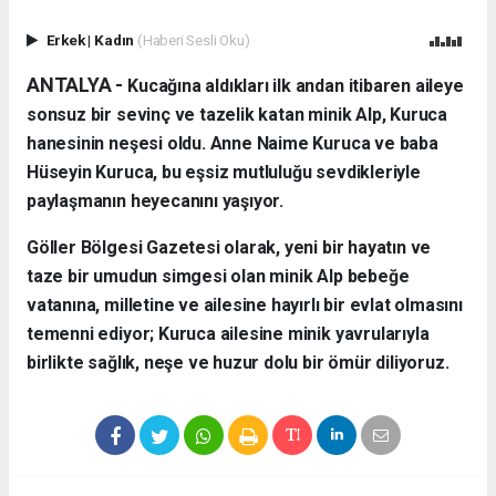
Erkek
|
Kadın
(Haberi Sesli Oku)
ANTALYA - ​
Kucağına aldıkları ilk andan itibaren aileye
sonsuz bir sevinç ve tazelik katan minik Alp, Kuruca
hanesinin neşesi oldu. Anne Naime Kuruca ve baba
Hüseyin Kuruca, bu eşsiz mutluluğu sevdikleriyle
paylaşmanın heyecanını yaşıyor.
​Göller Bölgesi Gazetesi olarak, yeni bir hayatın ve
taze bir umudun simgesi olan minik Alp bebeğe
vatanına, milletine ve ailesine hayırlı bir evlat olmasını
temenni ediyor; Kuruca ailesine minik yavrularıyla
birlikte sağlık, neşe ve huzur dolu bir ömür diliyoruz.