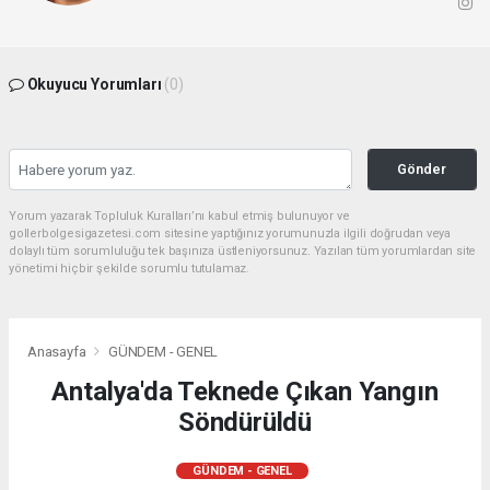
Okuyucu Yorumları
(0)
Gönder
Yorum yazarak Topluluk Kuralları’nı kabul etmiş bulunuyor ve
gollerbolgesigazetesi.com sitesine yaptığınız yorumunuzla ilgili doğrudan veya
dolaylı tüm sorumluluğu tek başınıza üstleniyorsunuz. Yazılan tüm yorumlardan site
yönetimi hiçbir şekilde sorumlu tutulamaz.
Anasayfa
GÜNDEM - GENEL
Antalya'da Teknede Çıkan Yangın
Söndürüldü
GÜNDEM - GENEL