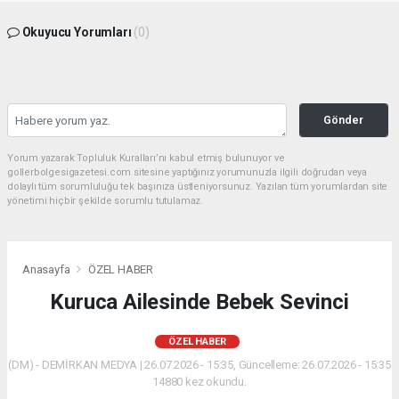
Okuyucu Yorumları
(0)
Gönder
Yorum yazarak Topluluk Kuralları’nı kabul etmiş bulunuyor ve
gollerbolgesigazetesi.com sitesine yaptığınız yorumunuzla ilgili doğrudan veya
dolaylı tüm sorumluluğu tek başınıza üstleniyorsunuz. Yazılan tüm yorumlardan site
yönetimi hiçbir şekilde sorumlu tutulamaz.
Anasayfa
ÖZEL HABER
Kuruca Ailesinde Bebek Sevinci
ÖZEL HABER
(DM) - DEMİRKAN MEDYA | 26.07.2026 - 15:35, Güncelleme: 26.07.2026 - 15:35
14880 kez okundu.