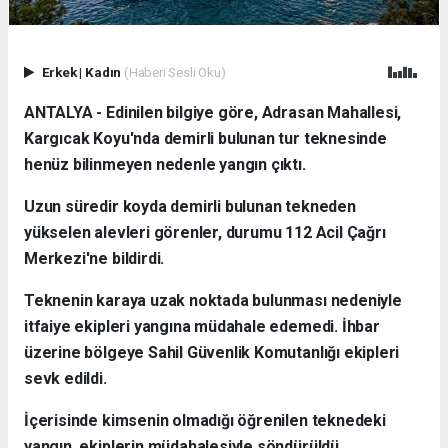
Erkek
|
Kadın
(Haberi Sesli Oku)
ANTALYA - Edinilen bilgiye göre, Adrasan Mahallesi,
Kargıcak Koyu'nda demirli bulunan tur teknesinde
henüz bilinmeyen nedenle yangın çıktı.
Uzun süredir koyda demirli bulunan tekneden
yükselen alevleri görenler, durumu 112 Acil Çağrı
Merkezi'ne bildirdi.
Teknenin karaya uzak noktada bulunması nedeniyle
itfaiye ekipleri yangına müdahale edemedi. İhbar
üzerine bölgeye Sahil Güvenlik Komutanlığı ekipleri
sevk edildi.
İçerisinde kimsenin olmadığı öğrenilen teknedeki
yangın, ekiplerin müdahalesiyle söndürüldü.