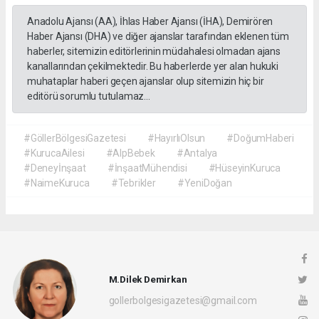
Anadolu Ajansı (AA), İhlas Haber Ajansı (İHA), Demirören
Haber Ajansı (DHA) ve diğer ajanslar tarafından eklenen tüm
haberler, sitemizin editörlerinin müdahalesi olmadan ajans
kanallarından çekilmektedir. Bu haberlerde yer alan hukuki
muhataplar haberi geçen ajanslar olup sitemizin hiç bir
editörü sorumlu tutulamaz...
#GöllerBölgesiGazetesi
#HayırlıOlsun
#DoğumHaberi
#KurucaAilesi
#AlpBebek
#Antalya
#Deneyİnşaat
#İnşaatMühendisi
#HüseyinKuruca
#NaimeKuruca
#Tebrikler
#YeniDoğan
M.Dilek Demirkan
gollerbolgesigazetesi@gmail.com