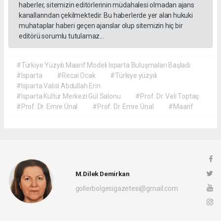
haberler, sitemizin editörlerinin müdahalesi olmadan ajans
kanallarından çekilmektedir. Bu haberlerde yer alan hukuki
muhataplar haberi geçen ajanslar olup sitemizin hiç bir
editörü sorumlu tutulamaz...
#Türkiye Yüzyılı Maarif Modeli Isparta Buluşmaları Başladı
#Isparta
#Recai Ocak
#Türkiye yüzyılı
#Isparta Valisi Abdullah Erin
#Isparta Kültür Merkezi Gül Salonu
#Prof. Dr. Veli Toptaş
#Prof. Dr. Emre Ünal
#Prof. Dr. Emre Ünal
#Maarif
M.Dilek Demirkan
gollerbolgesigazetesi@gmail.com