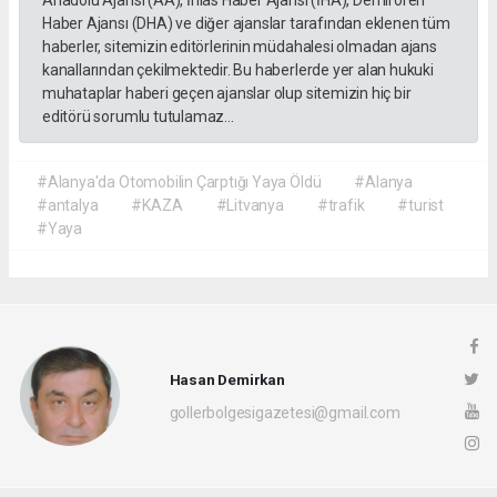
Anadolu Ajansı (AA), İhlas Haber Ajansı (İHA), Demirören
Haber Ajansı (DHA) ve diğer ajanslar tarafından eklenen tüm
haberler, sitemizin editörlerinin müdahalesi olmadan ajans
kanallarından çekilmektedir. Bu haberlerde yer alan hukuki
muhataplar haberi geçen ajanslar olup sitemizin hiç bir
editörü sorumlu tutulamaz...
#Alanya'da Otomobilin Çarptığı Yaya Öldü
#Alanya
#antalya
#KAZA
#Litvanya
#trafik
#turist
#Yaya
Hasan Demirkan
gollerbolgesigazetesi@gmail.com