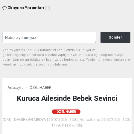
Okuyucu Yorumları
(0)
Gönder
Yorum yazarak Topluluk Kuralları’nı kabul etmiş bulunuyor ve
gollerbolgesigazetesi.com sitesine yaptığınız yorumunuzla ilgili doğrudan veya
dolaylı tüm sorumluluğu tek başınıza üstleniyorsunuz. Yazılan tüm yorumlardan site
yönetimi hiçbir şekilde sorumlu tutulamaz.
Anasayfa
ÖZEL HABER
Kuruca Ailesinde Bebek Sevinci
ÖZEL HABER
(DM) - DEMİRKAN MEDYA | 26.07.2026 - 15:35, Güncelleme: 26.07.2026 - 15:35
14796 kez okundu.