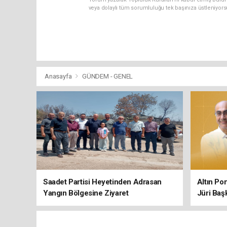
veya dolaylı tüm sorumluluğu tek başınıza üstleniyor
Anasayfa
GÜNDEM - GENEL
Saadet Partisi Heyetinden Adrasan
Altın Po
Yangın Bölgesine Ziyaret
Jüri Baş