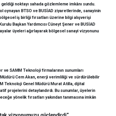
in geldiği noktayı sahada gözlemleme imkânı sundu.
rol oynayan BTSO ve BUSİAD ziyaretlerinde, sanayinin
gesel iş birliği fırsatları üzerine bilgi alışverişi
 Kurulu Başkan Yardımcısı Cüneyt Şener ve BUSİAD
yalar üyeleri ağırlayarak bölgesel sanayi vizyonunu
er ve SAMM Teknoloji firmalarının sunumları
 Müdürü Cem Akan, enerji verimliliği ve sürdürülebilir
 Teknoloji Genel Müdürü Murat Atilla, dijital
tif projelerini detaylandırdı. Bu sunumlar, üyelerin
leceğe yönelik fırsatları yakından tanımasına imkân
rtak vizyonumuzu güçlendirdi”