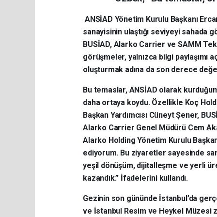
ANSİAD Yönetim Kurulu Başkanı Ercan 
sanayisinin ulaştığı seviyeyi sahada 
BUSİAD, Alarko Carrier ve SAMM Tekno
görüşmeler, yalnızca bilgi paylaşımı a
oluşturmak adına da son derece değer
Bu temaslar, ANSİAD olarak kurduğumuz
daha ortaya koydu. Özellikle Koç Hol
Başkan Yardımcısı Cüneyt Şener, BUS
Alarko Carrier Genel Müdürü Cem Aka
Alarko Holding Yönetim Kurulu Başkanı 
ediyorum. Bu ziyaretler sayesinde san
yeşil dönüşüm, dijitalleşme ve yerli ü
kazandık.” İfadelerini kullandı.
Gezinin son gününde İstanbul’da gerç
ve İstanbul Resim ve Heykel Müzesi ziy