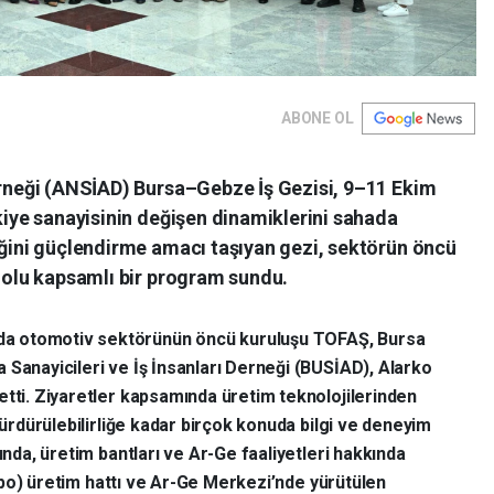
ABONE OL
Derneği (ANSİAD) Bursa–Gebze İş Gezisi, 9–11 Ekim
rkiye sanayisinin değişen dinamiklerini sahada
iğini güçlendirme amacı taşıyan gezi, sektörün öncü
 dolu kapsamlı bir program sundu.
a otomotiv sektörünün öncü kuruluşu TOFAŞ, Bursa
 Sanayicileri ve İş İnsanları Derneği (BUSİAD), Alarko
etti. Ziyaretler kapsamında üretim teknolojilerinden
 sürdürülebilirliğe kadar birçok konuda bilgi ve deneyim
ında, üretim bantları ve Ar-Ge faaliyetleri hakkında
(Tipo) üretim hattı ve Ar-Ge Merkezi’nde yürütülen