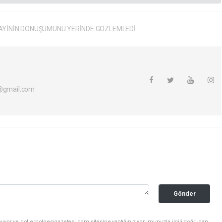
AYİNİN DÖNÜŞÜMÜNÜ YERİNDE GÖZLEMLEDİ
i@gmail.com
Gönder
nuyor ve gollerbolgesigazetesi.com sitesine yaptığınız yorumunuzla ilgili doğrudan