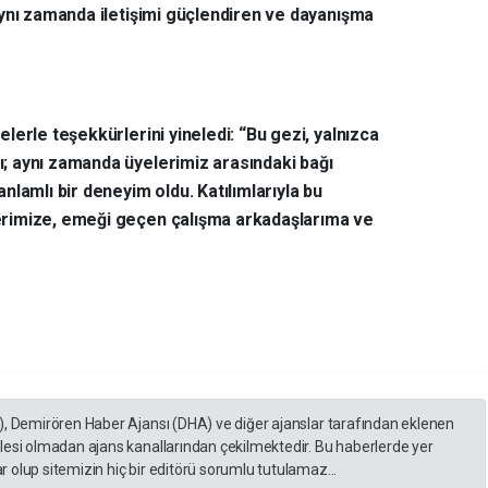
ynı zamanda iletişimi güçlendiren ve dayanışma
erle teşekkürlerini yineledi: “Bu gezi, yalnızca
 aynı zamanda üyelerimiz arasındaki bağı
lamlı bir deneyim oldu. Katılımlarıyla bu
rimize, emeği geçen çalışma arkadaşlarıma ve
), Demirören Haber Ajansı (DHA) ve diğer ajanslar tarafından eklenen
lesi olmadan ajans kanallarından çekilmektedir. Bu haberlerde yer
 olup sitemizin hiç bir editörü sorumlu tutulamaz...