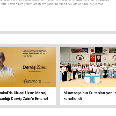
sunuz. Yazılan tüm yorumlardan site yönetimi hiçbir şekilde sorumlu tutulamaz.
rtakal’da Ulusal Uzun Metraj
Muratpaşa’nın Sultanları yeni
kanlığı Derviş Zaim’e Emanet
kenetlendi