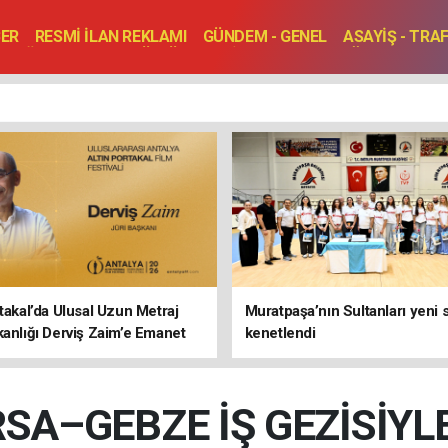
BER
RESMİ İLAN REKLAMI
GÜNDEM - GENEL
ASAYİŞ - TRA
SAĞLIK
SPOR
KÜLTÜR - TURİZM - SANAT
RÖPORTAJ
ENLER
TOPLANTI - DÜĞÜN
rtakal’da Ulusal Uzun Metraj
Muratpaşa’nın Sultanları yeni
kanlığı Derviş Zaim’e Emanet
kenetlendi
SA–GEBZE İŞ GEZİSİYL