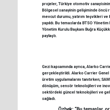
projeler, Türkiye otomotiv sanayisin
Bölgesel sanayinin gelişiminde öncü 
mevcut durumu, yatırım teşvikleri ve böl
yapıldı. Bu temaslarda BTSO Yönetim
Yönetim Kurulu Başkanı Buğra Küçükka
paylaştı.
Gezi kapsamında ayrıca, Alarko Carri
gerçekleştirildi. Alarko Carrier Genel
üretim uygulamalarını tanıtırken; SAMM
dönüşüm, sensör teknolojileri ve inova
sektördeki güncel teknolojileri ve ge
sağladı.
Özbek; “Bu temaslar, o