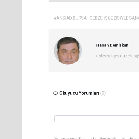
#ANSİAD BURSA–GEBZE İŞ GEZİSİYLE SAN
Hasan Demirkan
gollerbolgesigazetes
Okuyucu Yorumları
(0)
Yorum yazarak Topluluk Kuralları’nı kabul etmiş bulu