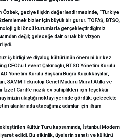
Özbek, geziye ilişkin değerlendirmesinde, “Türkiye
gözlemlemek bizler için büyük bir gurur. TOFAŞ, BTSO,
loji gibi öncü kurumlarla gerçekleştirdiğimiz
çısından değil; geleceğe dair ortak bir vizyon
liydi.
 iş birliği ve diyalog kültürünün önemini bir kez
ding CEO’su Levent Çakıroğlu, BTSO Yönetim Kurulu
İAD Yönetim Kurulu Başkanı Buğra Küçükkayalar,
n, SAMM Teknoloji Genel Müdürü Murat Atilla ve
İzzet Garih’e nazik ev sahiplikleri için teşekkür
ayimizin ulaştığı noktayı yerinde gördük; gelecekte
retim alanlarında atacağımız adımlar için ilham
ekleştirilen Kültür Turu kapsamında, İstanbul Modern
aret edildi. Bu etkinlik, üyelerin sanatı ve kültürü