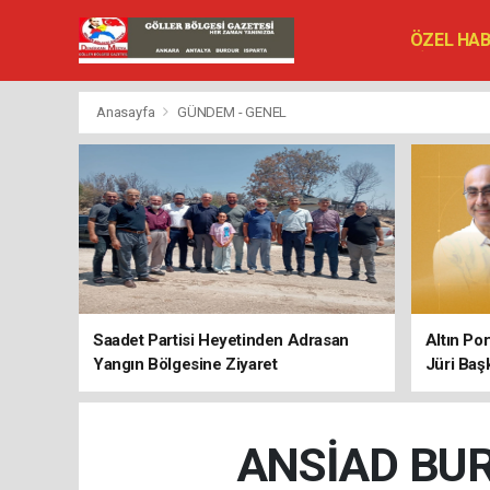
ÖZEL HA
SİYASET
VEFAT ED
Anasayfa
GÜNDEM - GENEL
Saadet Partisi Heyetinden Adrasan
Altın Po
Yangın Bölgesine Ziyaret
Jüri Baş
ANSİAD BUR