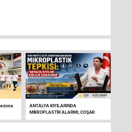
 sezona
ANTALYA KIYILARINDA
MİKROPLASTİK ALARMI; COŞAR
BAKANLIĞA HAREKETE GEÇİN
ÇAĞRISI YAPTI