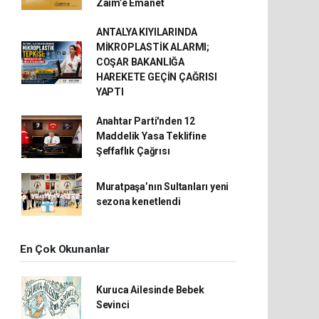
Zaim’e Emanet
ANTALYA KIYILARINDA
MİKROPLASTİK ALARMI;
COŞAR BAKANLIĞA
HAREKETE GEÇİN ÇAĞRISI
YAPTI
Anahtar Parti'nden 12
Maddelik Yasa Teklifine
Şeffaflık Çağrısı
Muratpaşa’nın Sultanları yeni
sezona kenetlendi
En Çok Okunanlar
Kuruca Ailesinde Bebek
Sevinci