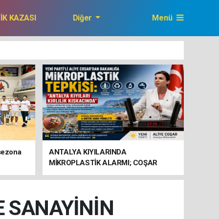
FİK KAZASI
Diğer
Menü
GAZETEMİZ
 sezona
ANTALYA KIYILARINDA
MİKROPLASTİK ALARMI; COŞAR
BAKANLIĞA HAREKETE GEÇİN
ÇAĞRISI YAPTI
E SANAYİNİN