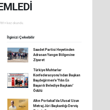
EMLEDİ
781+ kez okundu.
İlginizi Çekebilir
Saadet Partisi Heyetinden
Adrasan Yangın Bölgesine
Ziyaret
Türkiye Muhtarlar
Konfederasyonu'ndan Başkan
Başdeğirmen'e 'Yılın En
Başarılı Belediye Başkanı'
Ödülü
Altın Portakal’da Ulusal Uzun
Metraj Jüri Başkanlığı Derviş