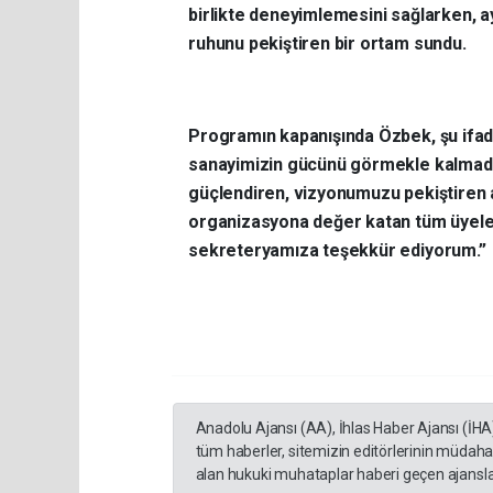
birlikte deneyimlemesini sağlarken, a
ruhunu pekiştiren bir ortam sundu.
Programın kapanışında Özbek, şu ifadel
sanayimizin gücünü görmekle kalmadı;
güçlendiren, vizyonumuzu pekiştiren an
organizasyona değer katan tüm üyele
sekreteryamıza teşekkür ediyorum.”
Anadolu Ajansı (AA), İhlas Haber Ajansı (İHA
tüm haberler, sitemizin editörlerinin müdaha
alan hukuki muhataplar haberi geçen ajanslar