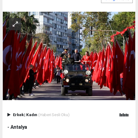
Erkek
|
Kadın
(Haberi Sesli Oku)
- Antalya