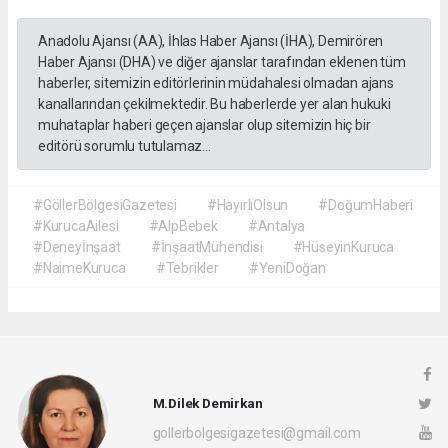
Anadolu Ajansı (AA), İhlas Haber Ajansı (İHA), Demirören
Haber Ajansı (DHA) ve diğer ajanslar tarafından eklenen tüm
haberler, sitemizin editörlerinin müdahalesi olmadan ajans
kanallarından çekilmektedir. Bu haberlerde yer alan hukuki
muhataplar haberi geçen ajanslar olup sitemizin hiç bir
editörü sorumlu tutulamaz...
#GöllerBölgesiGazetesi
#HayırlıOlsun
#DoğumHaberi
#KurucaAilesi
#AlpBebek
#Antalya
#Deneyİnşaat
#İnşaatMühendisi
#HüseyinKuruca
#NaimeKuruca
#Tebrikler
#YeniDoğan
M.Dilek Demirkan
gollerbolgesigazetesi@gmail.com