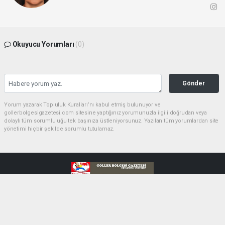
Okuyucu Yorumları
(0)
Gönder
Yorum yazarak Topluluk Kuralları’nı kabul etmiş bulunuyor ve
gollerbolgesigazetesi.com sitesine yaptığınız yorumunuzla ilgili doğrudan veya
dolaylı tüm sorumluluğu tek başınıza üstleniyorsunuz. Yazılan tüm yorumlardan site
yönetimi hiçbir şekilde sorumlu tutulamaz.
haber paketi
haber scripti
haber yazılımı
Tüm hakları saklı tutulmaktadır.Copyright 2026©
Haber Yazılımı:
Web Aksiyon ®