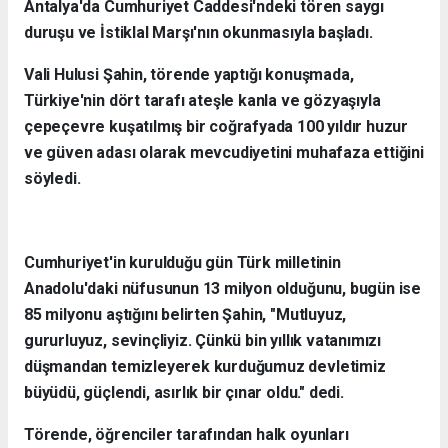
Antalya'da Cumhuriyet Caddesi'ndeki tören saygı
duruşu ve İstiklal Marşı'nın okunmasıyla başladı.
Vali Hulusi Şahin, törende yaptığı konuşmada,
Türkiye'nin dört tarafı ateşle kanla ve gözyaşıyla
çepeçevre kuşatılmış bir coğrafyada 100 yıldır huzur
ve güven adası olarak mevcudiyetini muhafaza ettiğini
söyledi.
Cumhuriyet'in kurulduğu gün Türk milletinin
Anadolu'daki nüfusunun 13 milyon olduğunu, bugün ise
85 milyonu aştığını belirten Şahin, "Mutluyuz,
gururluyuz, sevinçliyiz. Çünkü bin yıllık vatanımızı
düşmandan temizleyerek kurduğumuz devletimiz
büyüdü, güçlendi, asırlık bir çınar oldu." dedi.
Törende, öğrenciler tarafından halk oyunları