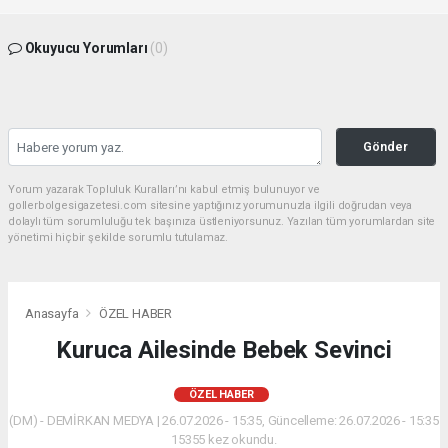
Okuyucu Yorumları
(0)
Gönder
Yorum yazarak Topluluk Kuralları’nı kabul etmiş bulunuyor ve
gollerbolgesigazetesi.com sitesine yaptığınız yorumunuzla ilgili doğrudan veya
dolaylı tüm sorumluluğu tek başınıza üstleniyorsunuz. Yazılan tüm yorumlardan site
yönetimi hiçbir şekilde sorumlu tutulamaz.
Anasayfa
ÖZEL HABER
Kuruca Ailesinde Bebek Sevinci
ÖZEL HABER
(DM) - DEMİRKAN MEDYA | 26.07.2026 - 15:35, Güncelleme: 26.07.2026 - 15:35
15355 kez okundu.