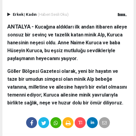
Erkek
|
Kadın
(Haberi Sesli Oku)
ANTALYA - ​
Kucağına aldıkları ilk andan itibaren aileye
sonsuz bir sevinç ve tazelik katan minik Alp, Kuruca
hanesinin neşesi oldu. Anne Naime Kuruca ve baba
Hüseyin Kuruca, bu eşsiz mutluluğu sevdikleriyle
paylaşmanın heyecanını yaşıyor.
​Göller Bölgesi Gazetesi olarak, yeni bir hayatın ve
taze bir umudun simgesi olan minik Alp bebeğe
vatanına, milletine ve ailesine hayırlı bir evlat olmasını
temenni ediyor; Kuruca ailesine minik yavrularıyla
birlikte sağlık, neşe ve huzur dolu bir ömür diliyoruz.