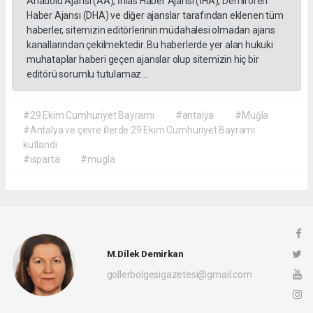
Anadolu Ajansı (AA), İhlas Haber Ajansı (İHA), Demirören
Haber Ajansı (DHA) ve diğer ajanslar tarafından eklenen tüm
haberler, sitemizin editörlerinin müdahalesi olmadan ajans
kanallarından çekilmektedir. Bu haberlerde yer alan hukuki
muhataplar haberi geçen ajanslar olup sitemizin hiç bir
editörü sorumlu tutulamaz...
#29 Ekim Cumhuriyet Bayramı
#antalya
#Muğla
#Antalya ve çevre illerde 29 Ekim Cumhuriyet Bayramı
kutlandı
#ısparta
#mugla
M.Dilek Demirkan
gollerbolgesigazetesi@gmail.com