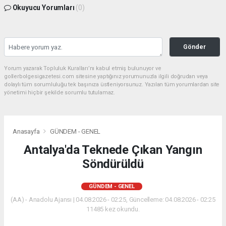
Okuyucu Yorumları
(0)
Gönder
Yorum yazarak Topluluk Kuralları’nı kabul etmiş bulunuyor ve
gollerbolgesigazetesi.com sitesine yaptığınız yorumunuzla ilgili doğrudan veya
dolaylı tüm sorumluluğu tek başınıza üstleniyorsunuz. Yazılan tüm yorumlardan site
yönetimi hiçbir şekilde sorumlu tutulamaz.
Anasayfa
GÜNDEM - GENEL
Antalya'da Teknede Çıkan Yangın
Söndürüldü
GÜNDEM - GENEL
(AA) - Anadolu Ajansı | 04.08.2026 - 02:25, Güncelleme: 04.08.2026 - 02:25
11485 kez okundu.