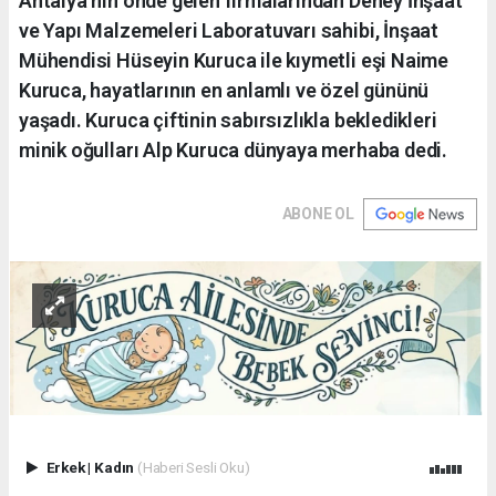
Antalya’nın önde gelen firmalarından Deney İnşaat
ve Yapı Malzemeleri Laboratuvarı sahibi, İnşaat
Mühendisi Hüseyin Kuruca ile kıymetli eşi Naime
Kuruca, hayatlarının en anlamlı ve özel gününü
yaşadı. Kuruca çiftinin sabırsızlıkla bekledikleri
minik oğulları Alp Kuruca dünyaya merhaba dedi.
ABONE OL
Erkek
|
Kadın
(Haberi Sesli Oku)