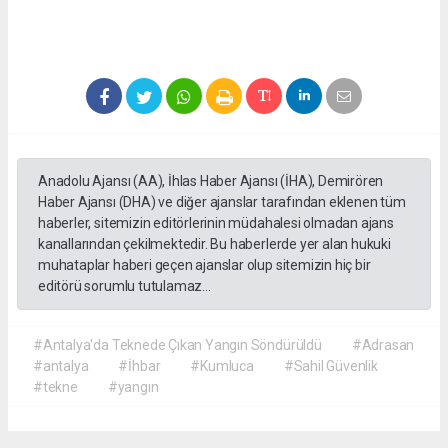
Anadolu Ajansı (AA), İhlas Haber Ajansı (İHA), Demirören
Haber Ajansı (DHA) ve diğer ajanslar tarafından eklenen tüm
haberler, sitemizin editörlerinin müdahalesi olmadan ajans
kanallarından çekilmektedir. Bu haberlerde yer alan hukuki
muhataplar haberi geçen ajanslar olup sitemizin hiç bir
editörü sorumlu tutulamaz...
#Antalya'da Teknede Çıkan Yangın Söndürüldü
#Adrasan
#antalya
#İhbar
#Kumluca
#Sahil Güvenlik
#tekne
#yangın