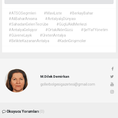
#ATSOSeçimleri
#MaviListe
#BerkayBahar
#AliBaharAnısına
#AntalyaİşDünyası
#SahadanGelenTecrübe
#GüçlüAkılMerkezi
#AntalyaGelişiyor
#OrtakAklınGücü
#ŞeffafYönetim
#GüveneLayık
#ÜretenAntalya
#BirlikteKazananAntalya
#KadınGirişimciler
M.Dilek Demirkan
gollerbolgesigazetesi@gmail.com
Okuyucu Yorumları
(0)