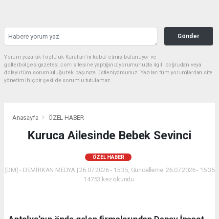
Gönder
Yorum yazarak Topluluk Kuralları’nı kabul etmiş bulunuyor ve
gollerbolgesigazetesi.com sitesine yaptığınız yorumunuzla ilgili doğrudan veya
dolaylı tüm sorumluluğu tek başınıza üstleniyorsunuz. Yazılan tüm yorumlardan site
yönetimi hiçbir şekilde sorumlu tutulamaz.
Anasayfa
ÖZEL HABER
Kuruca Ailesinde Bebek Sevinci
ÖZEL HABER
(DM) - DEMİRKAN MEDYA | 26.07.2026 - 15:35, Güncelleme: 26.07.2026 - 15:35
14753 kez okundu.