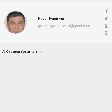
Hasan Demirkan
gollerbolgesigazetesi@gmail.com
Okuyucu Yorumları
(0)
Gönder
Yorum yazarak Topluluk Kuralları’nı kabul etmiş bulunuyor ve
gollerbolgesigazetesi.com sitesine yaptığınız yorumunuzla ilgili doğrudan veya
dolaylı tüm sorumluluğu tek başınıza üstleniyorsunuz. Yazılan tüm yorumlardan site
yönetimi hiçbir şekilde sorumlu tutulamaz.