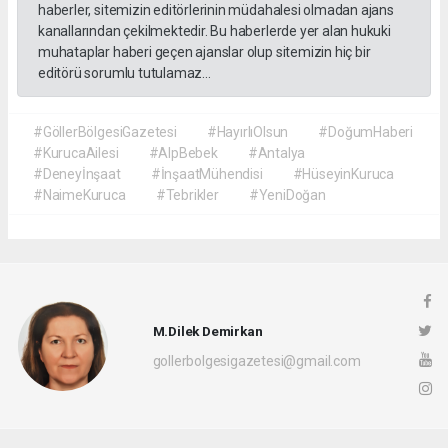
haberler, sitemizin editörlerinin müdahalesi olmadan ajans
kanallarından çekilmektedir. Bu haberlerde yer alan hukuki
muhataplar haberi geçen ajanslar olup sitemizin hiç bir
editörü sorumlu tutulamaz...
#GöllerBölgesiGazetesi
#HayırlıOlsun
#DoğumHaberi
#KurucaAilesi
#AlpBebek
#Antalya
#Deneyİnşaat
#İnşaatMühendisi
#HüseyinKuruca
#NaimeKuruca
#Tebrikler
#YeniDoğan
M.Dilek Demirkan
gollerbolgesigazetesi@gmail.com