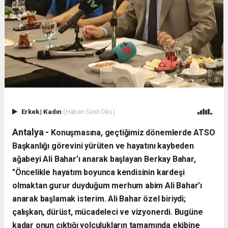
Erkek
|
Kadın
(Haberi Sesli Oku)
Antalya - ​
Konuşmasına, geçtiğimiz dönemlerde ATSO
Başkanlığı görevini yürüten ve hayatını kaybeden
ağabeyi Ali Bahar’ı anarak başlayan Berkay Bahar,
"Öncelikle hayatım boyunca kendisinin kardeşi
olmaktan gurur duyduğum merhum abim Ali Bahar’ı
anarak başlamak isterim. Ali Bahar özel biriydi;
çalışkan, dürüst, mücadeleci ve vizyonerdi. Bugüne
kadar onun çıktığı yolculukların tamamında ekibine