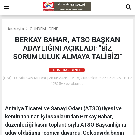
Anasayfa
GÜNDEM - GENEL
BERKAY BAHAR, ATSO BAŞKAN
ADAYLIĞINI AÇIKLADI: "BİZ
SORUMLULUK ALMAYA TALİBİZ!"
GÜNDEM - GENEL
(DM) - DEMİRKAN MEDYA | 26.06.2026 - 15:15, Güncelleme: 26.06.2026 - 19:02
12825+ kez okundu.
Antalya Ticaret ve Sanayi Odası (ATSO) üyesi ve
kentin tanınan iş insanlarından Berkay Bahar,
düzenlediği basın toplantısıyla ATSO Başkanlığına
aday olduğunu resmen duyurdu. Çok sayıda basın