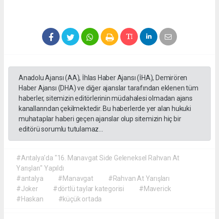
Anadolu Ajansı (AA), İhlas Haber Ajansı (İHA), Demirören
Haber Ajansı (DHA) ve diğer ajanslar tarafından eklenen tüm
haberler, sitemizin editörlerinin müdahalesi olmadan ajans
kanallarından çekilmektedir. Bu haberlerde yer alan hukuki
muhataplar haberi geçen ajanslar olup sitemizin hiç bir
editörü sorumlu tutulamaz...
#Antalya'da "16. Manavgat Side Geleneksel Rahvan At
Yarışları" Yapıldı
#antalya
#Manavgat
#Rahvan At Yarışları
#Joker
#dörtlü taylar kategorisi
#Maverick
#Haskan
#küçük ortada