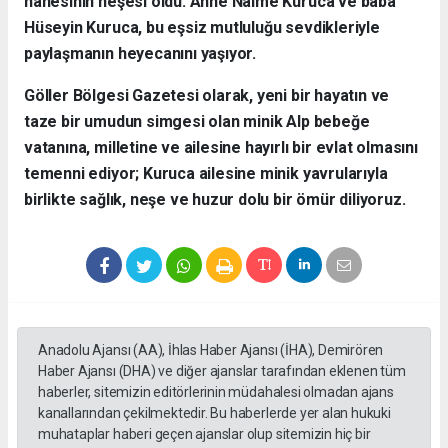
hanesinin neşesi oldu. Anne Naime Kuruca ve baba
Hüseyin Kuruca, bu eşsiz mutluluğu sevdikleriyle
paylaşmanın heyecanını yaşıyor.
​Göller Bölgesi Gazetesi olarak, yeni bir hayatın ve
taze bir umudun simgesi olan minik Alp bebeğe
vatanına, milletine ve ailesine hayırlı bir evlat olmasını
temenni ediyor; Kuruca ailesine minik yavrularıyla
birlikte sağlık, neşe ve huzur dolu bir ömür diliyoruz.
Anadolu Ajansı (AA), İhlas Haber Ajansı (İHA), Demirören
Haber Ajansı (DHA) ve diğer ajanslar tarafından eklenen tüm
haberler, sitemizin editörlerinin müdahalesi olmadan ajans
kanallarından çekilmektedir. Bu haberlerde yer alan hukuki
muhataplar haberi geçen ajanslar olup sitemizin hiç bir