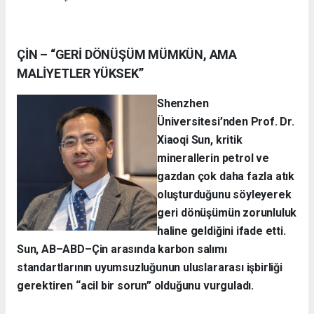
ÇİN – “GERİ DÖNÜŞÜM MÜMKÜN, AMA
MALİYETLER YÜKSEK”
Shenzhen
Üniversitesi’nden Prof. Dr.
Xiaoqi Sun, kritik
minerallerin petrol ve
gazdan çok daha fazla atık
oluşturduğunu söyleyerek
geri dönüşümün zorunluluk
haline geldiğini ifade etti.
Sun, AB–ABD–Çin arasında karbon salımı
standartlarının uyumsuzluğunun uluslararası işbirliği
gerektiren “acil bir sorun” olduğunu vurguladı.