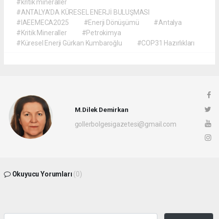
#kritik mineraller
#ANTALYA'DA KÜRESEL ENERJİ BULUŞMASI
#IAEEMECA2025
#Enerji Dönüşümü
#Antalya
#Kritik Mineraller
#Petrokimya
#Küresel Enerji Gürkan Kumbaroğlu
#COP31 Hazırlıkları
M.Dilek Demirkan
gollerbolgesigazetesi@gmail.com
Okuyucu Yorumları
(0)