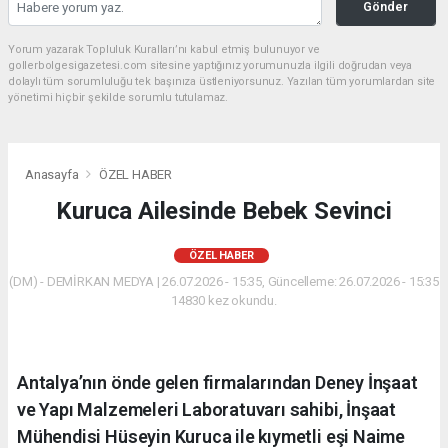
Gönder
Yorum yazarak Topluluk Kuralları’nı kabul etmiş bulunuyor ve
gollerbolgesigazetesi.com sitesine yaptığınız yorumunuzla ilgili doğrudan veya
dolaylı tüm sorumluluğu tek başınıza üstleniyorsunuz. Yazılan tüm yorumlardan site
yönetimi hiçbir şekilde sorumlu tutulamaz.
Anasayfa
ÖZEL HABER
Kuruca Ailesinde Bebek Sevinci
ÖZEL HABER
(DM) - DEMİRKAN MEDYA | 26.07.2026 - 15:35, Güncelleme: 26.07.2026 - 15:35
14830 kez okundu.
Antalya’nın önde gelen firmalarından Deney İnşaat
ve Yapı Malzemeleri Laboratuvarı sahibi, İnşaat
Mühendisi Hüseyin Kuruca ile kıymetli eşi Naime