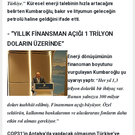
Türkiye.”
Küresel enerji talebinin hızla artacağını
belirten Kumbaroğlu, bakır ve lityumun geleceğin
petrolü haline geldiğini ifade etti.
- “YILLIK FİNANSMAN AÇIĞI 1 TRİLYON
DOLARIN ÜZERİNDE”
Enerji dönüşümünün
finansman boyutunu
vurgulayan Kumbaroğlu şu
“Her yıl 1,3
uyarıyı yaptı:
trilyon dolarlık bir ihtiyaç var.
Bunun yalnızca 300 milyar
doları taahhüt edilmiş. Finansman açığı büyüyor. Özel
sektörün, kalkınma bankalarının ve uluslararası fonların daha
etkin rol alması gerekiyor.”
COP31’in Antalya’da yapılacak olmasının Türkiye’ye