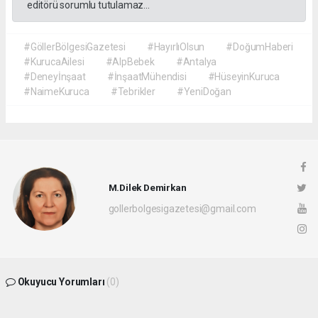
editörü sorumlu tutulamaz...
#GöllerBölgesiGazetesi
#HayırlıOlsun
#DoğumHaberi
#KurucaAilesi
#AlpBebek
#Antalya
#Deneyİnşaat
#İnşaatMühendisi
#HüseyinKuruca
#NaimeKuruca
#Tebrikler
#YeniDoğan
M.Dilek Demirkan
gollerbolgesigazetesi@gmail.com
Okuyucu Yorumları
(0)