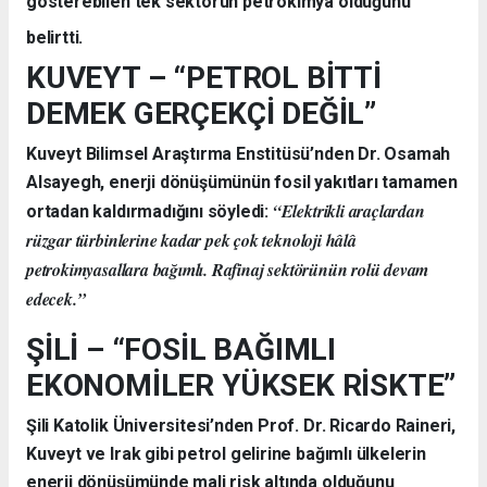
gösterebilen tek sektörün petrokimya olduğunu
belirtti.
KUVEYT – “PETROL BİTTİ
DEMEK GERÇEKÇİ DEĞİL”
Kuveyt Bilimsel Araştırma Enstitüsü’nden Dr. Osamah
Alsayegh, enerji dönüşümünün fosil yakıtları tamamen
“Elektrikli araçlardan
ortadan kaldırmadığını söyledi:
rüzgar türbinlerine kadar pek çok teknoloji hâlâ
petrokimyasallara bağımlı. Rafinaj sektörünün rolü devam
edecek.”
ŞİLİ – “FOSİL BAĞIMLI
EKONOMİLER YÜKSEK RİSKTE”
Şili Katolik Üniversitesi’nden Prof. Dr. Ricardo Raineri,
Kuveyt ve Irak gibi petrol gelirine bağımlı ülkelerin
enerji dönüşümünde mali risk altında olduğunu