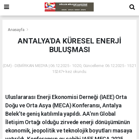
Anasayfa
ANTALYA'DA KÜRESEL ENERJİ
BULUŞMASI
(DM) - DEMİRKAN MEDYA | 06.12.2025 - 10:20, Güncelleme: 06.12.2025 - 15:21
15247+ kez okundu.
Uluslararası Enerji Ekonomisi Derneği (IAEE) Orta
Doğu ve Orta Asya (MECA) Konferansı, Antalya
Belek’te geniş katılımla yapıldı. AA’nın Global
İletişim Ortağı olduğu zirvede enerji dönüşümünün
ekonomik, jeopolitik ve teknolojik boyutları masaya
yatırıldı. Konferansın ev sahibi IAEE MECA 2025