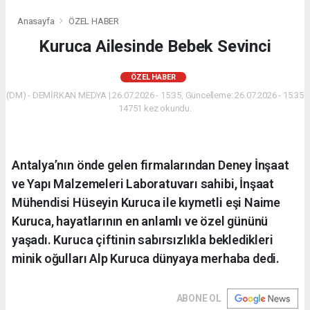
Anasayfa
ÖZEL HABER
Kuruca Ailesinde Bebek Sevinci
ÖZEL HABER
(DM) - DEMİRKAN MEDYA | 26.07.2026 - 15:35, Güncelleme: 26.07.2026 - 15:35
14751 kez okundu.
Antalya’nın önde gelen firmalarından Deney İnşaat
ve Yapı Malzemeleri Laboratuvarı sahibi, İnşaat
Mühendisi Hüseyin Kuruca ile kıymetli eşi Naime
Kuruca, hayatlarının en anlamlı ve özel gününü
yaşadı. Kuruca çiftinin sabırsızlıkla bekledikleri
minik oğulları Alp Kuruca dünyaya merhaba dedi.
ABONE OL