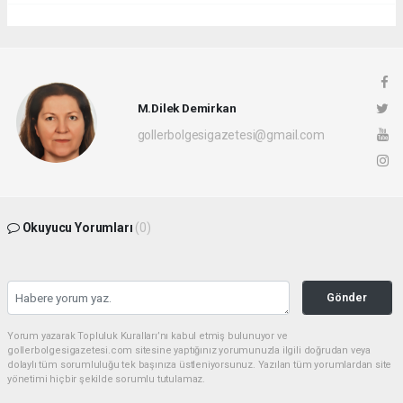
M.Dilek Demirkan
gollerbolgesigazetesi@gmail.com
Okuyucu Yorumları
(0)
Gönder
Yorum yazarak Topluluk Kuralları’nı kabul etmiş bulunuyor ve
gollerbolgesigazetesi.com sitesine yaptığınız yorumunuzla ilgili doğrudan veya
dolaylı tüm sorumluluğu tek başınıza üstleniyorsunuz. Yazılan tüm yorumlardan site
yönetimi hiçbir şekilde sorumlu tutulamaz.