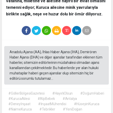
vatanına, milletine ve ailesine hayırlı bir evlat olmasını
temenni ediyor; Kuruca ailesine minik yavrularıyla
birlikte sağlık, neşe ve huzur dolu bir ömür diliyoruz.
Anadolu Ajansı (AA), İhlas Haber Ajansı (İHA), Demirören
Haber Ajansı (DHA) ve diğer ajanslar tarafından eklenen tüm
haberler, sitemizin editörlerinin müdahalesi olmadan ajans
kanallarından çekilmektedir. Bu haberlerde yer alan hukuki
muhataplar haberi geçen ajanslar olup sitemizin hiç bir
editörü sorumlu tutulamaz...
#GöllerBölgesiGazetesi
#HayırlıOlsun
#DoğumHaberi
#KurucaAilesi
#AlpBebek
#Antalya
#Deneyİnşaat
#İnşaatMühendisi
#HüseyinKuruca
#NaimeKuruca
#Tebrikler
#YeniDoğan