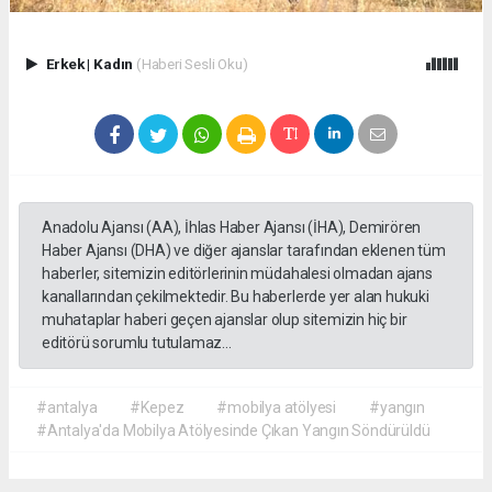
Erkek
|
Kadın
(Haberi Sesli Oku)
Anadolu Ajansı (AA), İhlas Haber Ajansı (İHA), Demirören
Haber Ajansı (DHA) ve diğer ajanslar tarafından eklenen tüm
haberler, sitemizin editörlerinin müdahalesi olmadan ajans
kanallarından çekilmektedir. Bu haberlerde yer alan hukuki
muhataplar haberi geçen ajanslar olup sitemizin hiç bir
editörü sorumlu tutulamaz...
#antalya
#Kepez
#mobilya atölyesi
#yangın
#Antalya'da Mobilya Atölyesinde Çıkan Yangın Söndürüldü