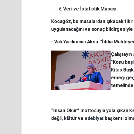
Veri ve İstatistik Masası
Kocagöz, bu masalardan çıkacak fikirl
uygulanacağını ve sonuç bildirgesiyle
- Vali Yardımcısı Aksu: "İddia Muhteş
Çalıştayın
"Konu başl
Kitap
Başk
emeği geçe
temelinde 
“İnsan Okur” mottosuyla yola çıkan
K
değil, kültür ve
edebiyat
başkenti olma