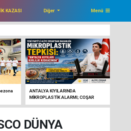
FİK KAZASI
Diğer
Menü
GAZETEMİZ
 sezona
ANTALYA KIYILARINDA
MİKROPLASTİK ALARMI; COŞAR
BAKANLIĞA HAREKETE GEÇİN
ÇAĞRISI YAPTI
ESCO DÜNYA