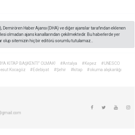
), Demirören Haber Ajansı (DHA) ve diğer ajanslar tarafından eklenen
lesi olmadan ajans kanallarından çekilmektedir. Bu haberlerde yer
 olup sitemizin hiç bir editörü sorumlu tutulamaz...
YA KİTAP BAŞKENTİ” OLMAK!
#Antalya
#Kepez
#UNESCO
esut Kocagöz
#Edebiyat
#Şehir
#kitap
#okuma alışkanlığı
i@gmail.com