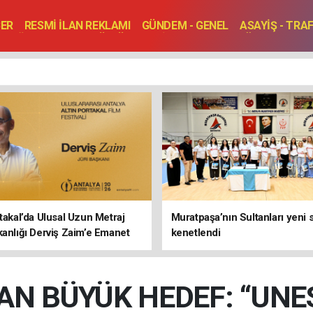
BER
RESMİ İLAN REKLAMI
GÜNDEM - GENEL
ASAYİŞ - TRA
SAĞLIK
SPOR
KÜLTÜR - TURİZM - SANAT
RÖPORTAJ
ENLER
TOPLANTI - DÜĞÜN
rtakal’da Ulusal Uzun Metraj
Muratpaşa’nın Sultanları yeni
kanlığı Derviş Zaim’e Emanet
kenetlendi
AN BÜYÜK HEDEF: “UN