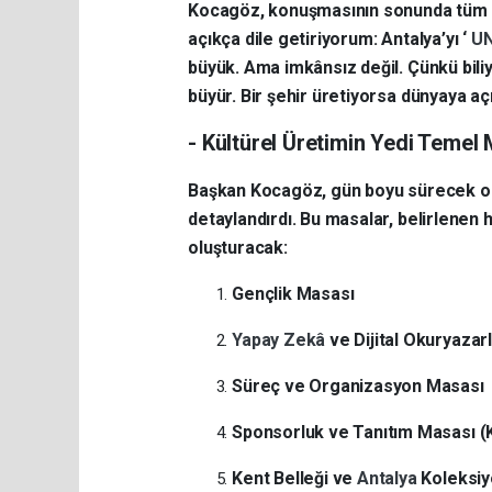
Kocagöz, konuşmasının sonunda tüm ka
açıkça dile getiriyorum: Antalya’yı ‘
U
büyük. Ama imkânsız değil. Çünkü biliy
büyür. Bir şehir üretiyorsa dünyaya açıl
- Kültürel Üretimin Yedi Temel
Başkan Kocagöz, gün boyu sürecek olan
detaylandırdı. Bu masalar, belirlenen 
oluşturacak:
Gençlik Masası
Yapay Zekâ
ve Dijital Okuryazar
Süreç ve Organizasyon Masası
Sponsorluk ve Tanıtım Masası (
Kent Belleği ve
Antalya
Koleksi