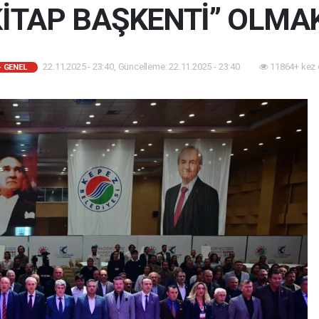
İTAP BAŞKENTİ” OLMA
22.11.2025 - 23:40, Güncelleme: 22.11.2025 - 23:40
11864+ kez 
 GENEL