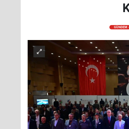
K
GÜNDEM -