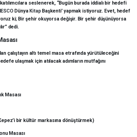
tılımcılara seslenerek, “Bugün burada iddialı bir hedefi
NESCO
Dünya
Kitap
Başkenti’ yapmak istiyoruz. Evet, hedef
oruz ki; Bir şehir okuyorsa değişir. Bir şehir düşünüyorsa
ır” dedi.
 Masası
 çalıştayın altı temel masa etrafında yürütüleceğini
hedefe ulaşmak için atılacak adımların mutfağını
lık Masası
Kepez’i bir kültür markasına dönüştürmek)
yonu Masası