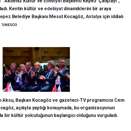
 “‘Akdeniz Kültür ve
Edebiyat
Başkenti Kepez’ Çalıştayı”,
dı. Kentin kültür ve
edebiyat
dinamiklerini bir araya
epez
Belediye Başkanı Mesut Kocagöz,
Antalya
için iddialı
yı ‘UNESCO
sin Aksu, Başkan Kocagöz ve gazeteci-TV programcısı Cem
Kocagöz, açılışta yaptığı konuşmada, bu organizasyonun
da bir kültür yolculuğunun başlangıcı olduğunu vurguladı.