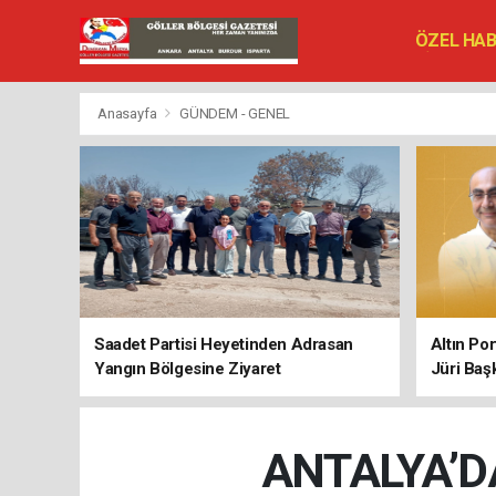
ÖZEL HA
SİYASET
VEFAT ED
Anasayfa
GÜNDEM - GENEL
Saadet Partisi Heyetinden Adrasan
Altın Po
Yangın Bölgesine Ziyaret
Jüri Baş
ANTALYA’D