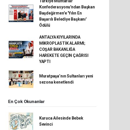
Türkiye Muhtarlar
Konfederasyonu'ndan Başkan
Başdeğirmen'e 'Yılın En
Başarılı Belediye Başkanı'
Ödülü
ANTALYA KIYILARINDA
MİKROPLASTİK ALARMI;
COŞAR BAKANLIĞA
HAREKETE GEÇİN ÇAĞRISI
YAPTI
Muratpaşa’nın Sultanları yeni
sezona kenetlendi
En Çok Okunanlar
Kuruca Ailesinde Bebek
Sevinci