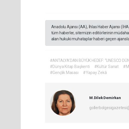
Anadolu Ajansı (AA), İhlas Haber Ajansı (İHA
tüm haberler, sitemizin editörlerinin müdaha
alan hukuki muhataplar haberi geçen ajanslar
#ANTALYA’DAN BÜYÜK HEDEF: “UNESCO DÜN
#Dünya Kitap Başkenti
#Kültür Sanat
#M
#Gençlik Masası
#Yapay Zekâ
M.Dilek Demirkan
gollerbolgesigazetes