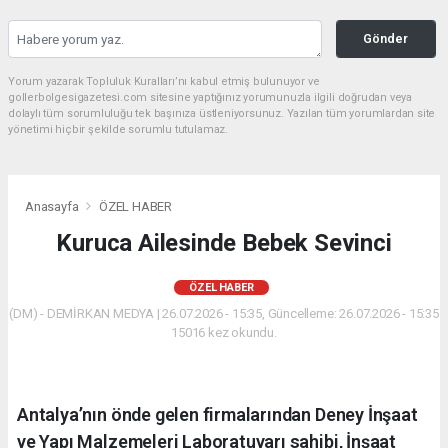
Gönder
Yorum yazarak Topluluk Kuralları’nı kabul etmiş bulunuyor ve
gollerbolgesigazetesi.com sitesine yaptığınız yorumunuzla ilgili doğrudan veya
dolaylı tüm sorumluluğu tek başınıza üstleniyorsunuz. Yazılan tüm yorumlardan site
yönetimi hiçbir şekilde sorumlu tutulamaz.
Anasayfa
ÖZEL HABER
Kuruca Ailesinde Bebek Sevinci
ÖZEL HABER
(DM) - DEMİRKAN MEDYA | 26.07.2026 - 15:35, Güncelleme: 26.07.2026 - 15:35
15016 kez okundu.
Antalya’nın önde gelen firmalarından Deney İnşaat
ve Yapı Malzemeleri Laboratuvarı sahibi, İnşaat