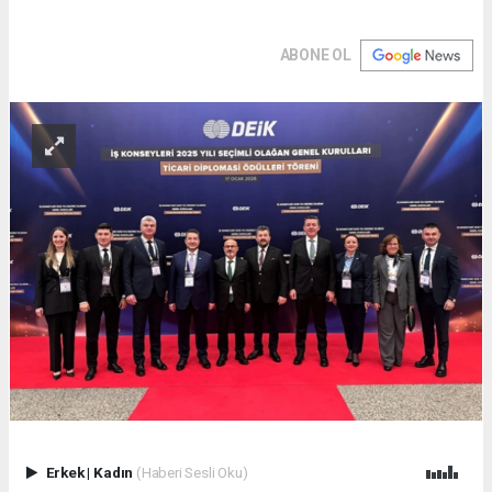
ABONE OL
Erkek
|
Kadın
(Haberi Sesli Oku)