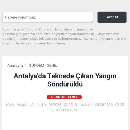
Gönder
Yorum yazarak Topluluk Kuralları’nı kabul etmiş bulunuyor ve
gollerbolgesigazetesi.com sitesine yaptığınız yorumunuzla ilgili doğrudan veya
dolaylı tüm sorumluluğu tek başınıza üstleniyorsunuz. Yazılan tüm yorumlardan site
yönetimi hiçbir şekilde sorumlu tutulamaz.
Anasayfa
GÜNDEM - GENEL
Antalya'da Teknede Çıkan Yangın
Söndürüldü
GÜNDEM - GENEL
(AA) - Anadolu Ajansı | 04.08.2026 - 02:25, Güncelleme: 04.08.2026 - 02:25
12190 kez okundu.