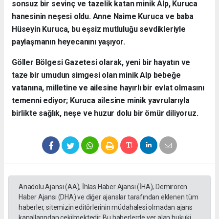
sonsuz bir sevinç ve tazelik katan minik Alp, Kuruca
hanesinin neşesi oldu. Anne Naime Kuruca ve baba
Hüseyin Kuruca, bu eşsiz mutluluğu sevdikleriyle
paylaşmanın heyecanını yaşıyor.
​Göller Bölgesi Gazetesi olarak, yeni bir hayatın ve
taze bir umudun simgesi olan minik Alp bebeğe
vatanına, milletine ve ailesine hayırlı bir evlat olmasını
temenni ediyor; Kuruca ailesine minik yavrularıyla
birlikte sağlık, neşe ve huzur dolu bir ömür diliyoruz.
Anadolu Ajansı (AA), İhlas Haber Ajansı (İHA), Demirören
Haber Ajansı (DHA) ve diğer ajanslar tarafından eklenen tüm
haberler, sitemizin editörlerinin müdahalesi olmadan ajans
kanallarından çekilmektedir. Bu haberlerde yer alan hukuki