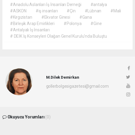
#Anadolu Aslanları İş İnsanları Derneği
#antalya
#ASKON
#iş insanları
#Çin
#Lübnan
#Mali
#Kırgızistan
#Ekvator Ginesi
#Gana
#Birleşik Arap Emirlikleri
#Polonya
#Gine
#Antalyalı İş İnsanları
# DEİK İş Konseyleri Olağan Genel Kurulu'nda Buluştu
M.Dilek Demirkan
gollerbolgesigazetesi@gmail.com
Okuyucu Yorumları
(0)