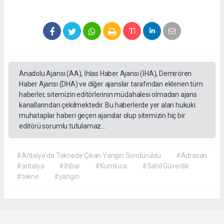
Anadolu Ajansı (AA), İhlas Haber Ajansı (İHA), Demirören
Haber Ajansı (DHA) ve diğer ajanslar tarafından eklenen tüm
haberler, sitemizin editörlerinin müdahalesi olmadan ajans
kanallarından çekilmektedir. Bu haberlerde yer alan hukuki
muhataplar haberi geçen ajanslar olup sitemizin hiç bir
editörü sorumlu tutulamaz...
#Antalya'da Teknede Çıkan Yangın Söndürüldü
#Adrasan
#antalya
#İhbar
#Kumluca
#Sahil Güvenlik
#tekne
#yangın