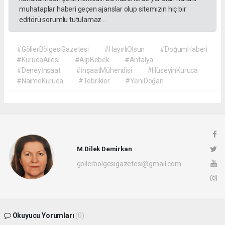
muhataplar haberi geçen ajanslar olup sitemizin hiç bir
editörü sorumlu tutulamaz...
#GöllerBölgesiGazetesi
#HayırlıOlsun
#DoğumHaberi
#KurucaAilesi
#AlpBebek
#Antalya
#Deneyİnşaat
#İnşaatMühendisi
#HüseyinKuruca
#NaimeKuruca
#Tebrikler
#YeniDoğan
M.Dilek Demirkan
gollerbolgesigazetesi@gmail.com
Okuyucu Yorumları
(0)