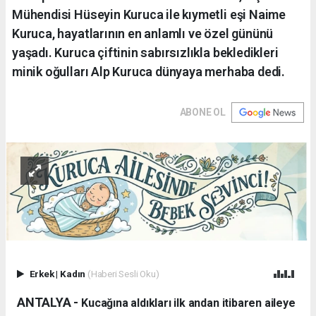
Mühendisi Hüseyin Kuruca ile kıymetli eşi Naime
Kuruca, hayatlarının en anlamlı ve özel gününü
yaşadı. Kuruca çiftinin sabırsızlıkla bekledikleri
minik oğulları Alp Kuruca dünyaya merhaba dedi.
ABONE OL
Erkek
|
Kadın
(Haberi Sesli Oku)
ANTALYA - ​
Kucağına aldıkları ilk andan itibaren aileye