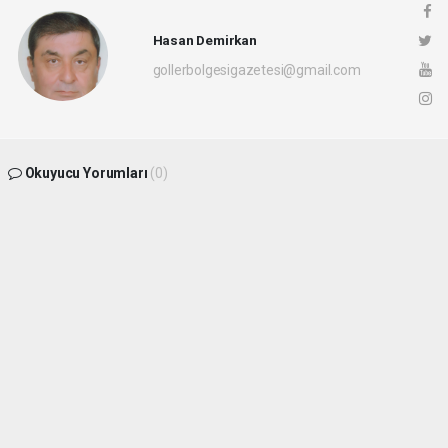
Hasan Demirkan
gollerbolgesigazetesi@gmail.com
Okuyucu Yorumları
(0)
Gönder
Yorum yazarak Topluluk Kuralları’nı kabul etmiş bulunuyor ve
gollerbolgesigazetesi.com sitesine yaptığınız yorumunuzla ilgili doğrudan veya
dolaylı tüm sorumluluğu tek başınıza üstleniyorsunuz. Yazılan tüm yorumlardan site
yönetimi hiçbir şekilde sorumlu tutulamaz.