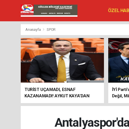
ÖZEL HA
SİYASET
VEFAT ED
Anasayfa
SPOR
TURİST UÇAMADI, ESNAF
İYİ Parti
KAZANAMADI! AYKUT KAYA’DAN
Değil, Mi
"BAGAJ HAKKI" ÇAĞRISI
Antalyaspor'da