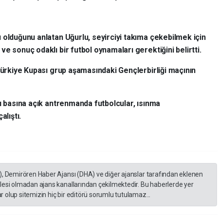
 olduğunu anlatan Uğurlu, seyirciyi takıma çekebilmek için
e sonuç odaklı bir futbol oynamaları gerektiğini belirtti.
 Türkiye Kupası grup aşamasındaki Gençlerbirliği maçının
sı basına açık antrenmanda futbolcular, ısınma
alıştı.
), Demirören Haber Ajansı (DHA) ve diğer ajanslar tarafından eklenen
lesi olmadan ajans kanallarından çekilmektedir. Bu haberlerde yer
 olup sitemizin hiç bir editörü sorumlu tutulamaz...