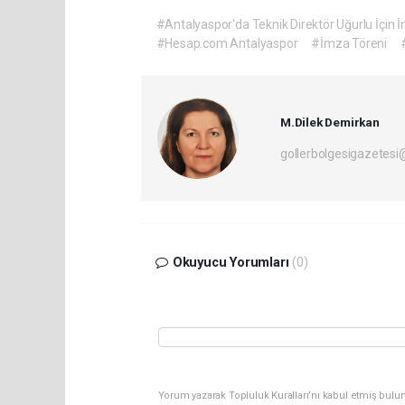
#Antalyaspor'da Teknik Direktör Uğurlu İçin 
#Hesap.com Antalyaspor
#İmza Töreni
M.Dilek Demirkan
gollerbolgesigazetes
Okuyucu Yorumları
(0)
Yorum yazarak Topluluk Kuralları’nı kabul etmiş bulu