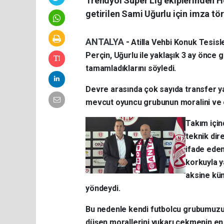
Trendyol Süper Lig ekiplerinden H
getirilen Sami Uğurlu için imza tö
ANTALYA
-
Atilla Vehbi Konuk Tesis
Perçin, Uğurlu ile yaklaşık 3 ay önce 
tamamladıklarını söyledi.
Devre arasında çok sayıda transfer ya
mevcut oyuncu grubunun moralini ve 
Takım için
teknik dir
ifade eden
korkuyla y
aksine kü
yöndeydi.
Bu nedenle kendi futbolcu grubumuzu 
düşen morallerini yukarı çekmenin en