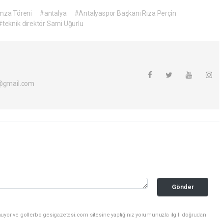
İmza Töreni
#antalya
#Antalyaspor Başkanı Rıza Perçin
#teknik direktör Sami Uğurlu
i@gmail.com
Gönder
nuyor ve gollerbolgesigazetesi.com sitesine yaptığınız yorumunuzla ilgili doğrudan