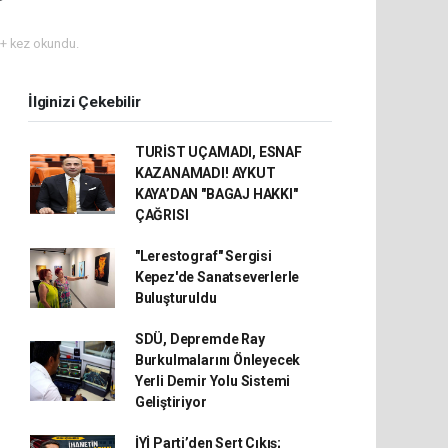
+ kez okundu.
İlginizi Çekebilir
TURİST UÇAMADI, ESNAF
KAZANAMADI! AYKUT
KAYA’DAN "BAGAJ HAKKI"
ÇAĞRISI
"Lerestograf" Sergisi
Kepez'de Sanatseverlerle
Buluşturuldu
SDÜ, Depremde Ray
Burkulmalarını Önleyecek
Yerli Demir Yolu Sistemi
Geliştiriyor
İYİ Parti’den Sert Çıkış;