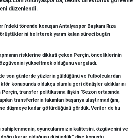
esap.com Antalyaspor'da, teknik direktörlük görevine
reni düzenlendi.
leri'ndeki törende konuşan Antalyaspor Başkanı Rıza
görüştüklerini belirterek yarım kalan süreci bugün
pmanın risklerine dikkati çeken Perçin, önceliklerinin
özgüvenini yükseltmek olduğunu vurguladı.
de son günlerde yüzlerin güldüğünü ve futbolculardan
ektör konusunda oldukça olumlu geri dönüşler aldıklarını
 Perçin, transfer politikasına ilişkin "Sezon ortasında
apılan transferlerin takımları başarıya ulaştırmadığını,
me düşmeye kadar götürdüğünü gördük. Veriler de bu
sahiplenmenin, oyuncularımızın kalitesini, özgüvenini ve
 doğru karar olduğunu düşündük." diye konuştu.