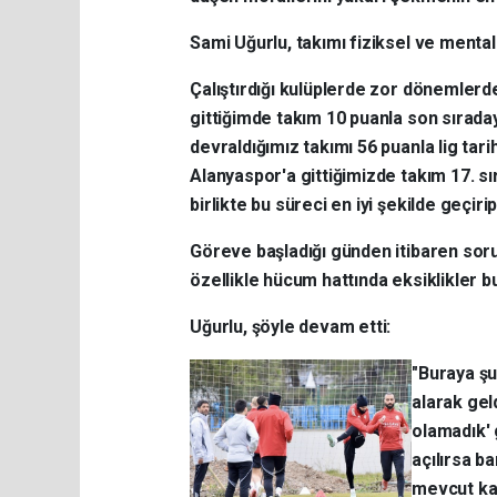
Sami Uğurlu, takımı fiziksel ve mental
Çalıştırdığı kulüplerde zor dönemlerde
gittiğimde takım 10 puanla son sıraday
devraldığımız takımı 56 puanla lig ta
Alanyaspor'a gittiğimizde takım 17. sı
birlikte bu süreci en iyi şekilde geçiri
Göreve başladığı günden itibaren soru
özellikle hücum hattında eksiklikler b
Uğurlu, şöyle devam etti:
"Buraya şu
alarak gel
olamadık' 
açılırsa b
mevcut kad