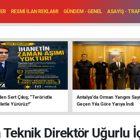
BER
RESMİ İLAN REKLAMI
GÜNDEM - GENEL
ASAYİŞ - TRA
SAĞLIK
SPOR
KÜLTÜR - TURİZM - SANAT
RÖPORTAJ
ENLER
TOPLANTI - DÜĞÜN
’den Sert Çıkış; “Teröristle
Antalya'da Orman Yangını Sayı
lletle Yürürüz!”
Geçen Yıla Göre Yarıya İndi
 Teknik Direktör Uğurlu İ