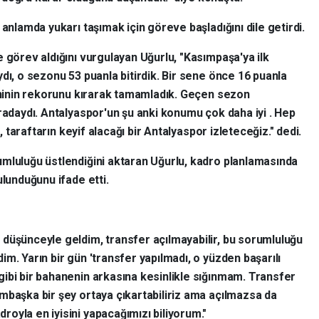
 anlamda yukarı taşımak için göreve başladığını dile getirdi.
 görev aldığını vurgulayan Uğurlu, "Kasımpaşa'ya ilk
dı, o sezonu 53 puanla bitirdik. Bir sene önce 16 puanla
rihinin rekorunu kırarak tamamladık. Geçen sezon
radaydı. Antalyaspor'un şu anki konumu çok daha iyi . Hep
p, taraftarın keyif alacağı bir Antalyaspor izleteceğiz." dedi.
mluluğu üstlendiğini aktaran Uğurlu, kadro planlamasında
ulunduğunu ifade etti.
 düşünceyle geldim, transfer açılmayabilir, bu sorumluluğu
dim. Yarın bir gün 'transfer yapılmadı, o yüzden başarılı
gibi bir bahanenin arkasına kesinlikle sığınmam. Transfer
ambaşka bir şey ortaya çıkartabiliriz ama açılmazsa da
royla en iyisini yapacağımızı biliyorum."