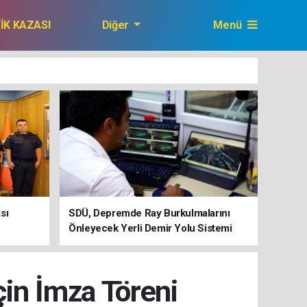
FİK KAZASI
Diğer
Menü
GAZETEMİZ
sı
SDÜ, Depremde Ray Burkulmalarını
Önleyecek Yerli Demir Yolu Sistemi
Geliştiriyor
çin İmza Töreni