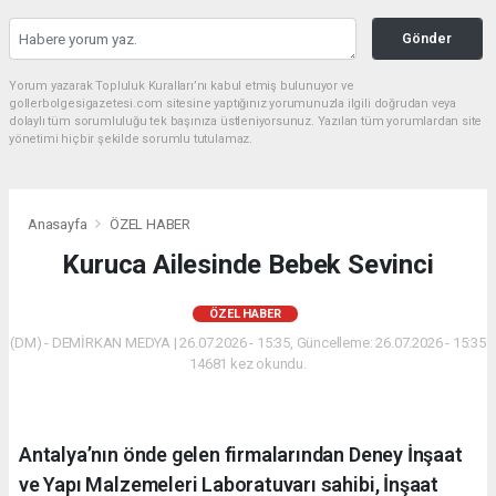
Gönder
Yorum yazarak Topluluk Kuralları’nı kabul etmiş bulunuyor ve
gollerbolgesigazetesi.com sitesine yaptığınız yorumunuzla ilgili doğrudan veya
dolaylı tüm sorumluluğu tek başınıza üstleniyorsunuz. Yazılan tüm yorumlardan site
yönetimi hiçbir şekilde sorumlu tutulamaz.
Anasayfa
ÖZEL HABER
Kuruca Ailesinde Bebek Sevinci
ÖZEL HABER
(DM) - DEMİRKAN MEDYA | 26.07.2026 - 15:35, Güncelleme: 26.07.2026 - 15:35
14681 kez okundu.
Antalya’nın önde gelen firmalarından Deney İnşaat
ve Yapı Malzemeleri Laboratuvarı sahibi, İnşaat