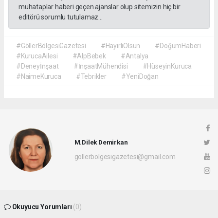
muhataplar haberi geçen ajanslar olup sitemizin hiç bir
editörü sorumlu tutulamaz...
#GöllerBölgesiGazetesi
#HayırlıOlsun
#DoğumHaberi
#KurucaAilesi
#AlpBebek
#Antalya
#Deneyİnşaat
#İnşaatMühendisi
#HüseyinKuruca
#NaimeKuruca
#Tebrikler
#YeniDoğan
M.Dilek Demirkan
gollerbolgesigazetesi@gmail.com
Okuyucu Yorumları
(0)