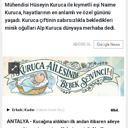
Mühendisi Hüseyin Kuruca ile kıymetli eşi Naime
Kuruca, hayatlarının en anlamlı ve özel gününü
yaşadı. Kuruca çiftinin sabırsızlıkla bekledikleri
minik oğulları Alp Kuruca dünyaya merhaba dedi.
ABONE OL
Erkek
|
Kadın
(Haberi Sesli Oku)
ANTALYA - ​
Kucağına aldıkları ilk andan itibaren aileye