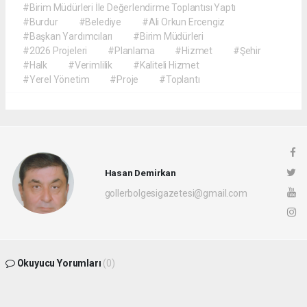
#Birim Müdürleri İle Değerlendirme Toplantısı Yaptı
#Burdur
#Belediye
#Ali Orkun Ercengiz
#Başkan Yardımcıları
#Birim Müdürleri
#2026 Projeleri
#Planlama
#Hizmet
#Şehir
#Halk
#Verimlilik
#Kaliteli Hizmet
#Yerel Yönetim
#Proje
#Toplantı
Hasan Demirkan
gollerbolgesigazetesi@gmail.com
Okuyucu Yorumları
(0)