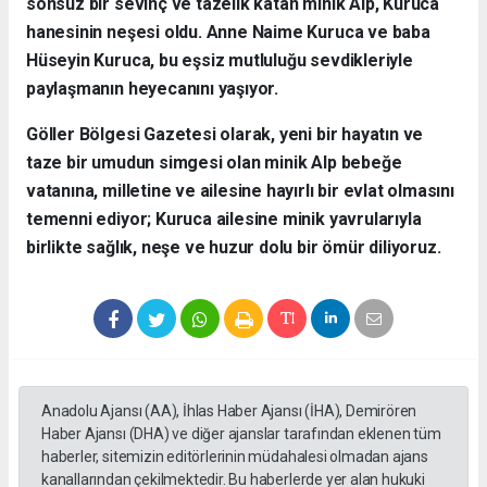
sonsuz bir sevinç ve tazelik katan minik Alp, Kuruca
hanesinin neşesi oldu. Anne Naime Kuruca ve baba
Hüseyin Kuruca, bu eşsiz mutluluğu sevdikleriyle
paylaşmanın heyecanını yaşıyor.
​Göller Bölgesi Gazetesi olarak, yeni bir hayatın ve
taze bir umudun simgesi olan minik Alp bebeğe
vatanına, milletine ve ailesine hayırlı bir evlat olmasını
temenni ediyor; Kuruca ailesine minik yavrularıyla
birlikte sağlık, neşe ve huzur dolu bir ömür diliyoruz.
Anadolu Ajansı (AA), İhlas Haber Ajansı (İHA), Demirören
Haber Ajansı (DHA) ve diğer ajanslar tarafından eklenen tüm
haberler, sitemizin editörlerinin müdahalesi olmadan ajans
kanallarından çekilmektedir. Bu haberlerde yer alan hukuki