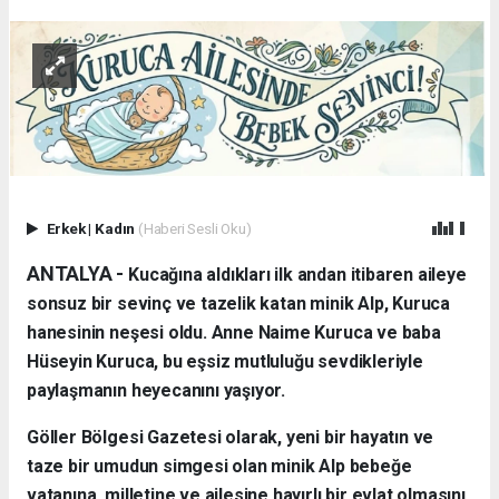
Erkek
|
Kadın
(Haberi Sesli Oku)
ANTALYA - ​
Kucağına aldıkları ilk andan itibaren aileye
sonsuz bir sevinç ve tazelik katan minik Alp, Kuruca
hanesinin neşesi oldu. Anne Naime Kuruca ve baba
Hüseyin Kuruca, bu eşsiz mutluluğu sevdikleriyle
paylaşmanın heyecanını yaşıyor.
​Göller Bölgesi Gazetesi olarak, yeni bir hayatın ve
taze bir umudun simgesi olan minik Alp bebeğe
vatanına, milletine ve ailesine hayırlı bir evlat olmasını