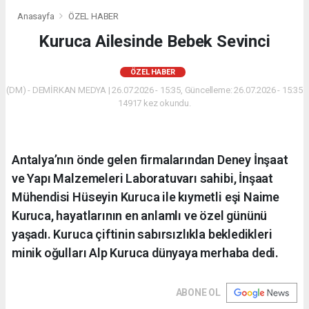
Anasayfa
ÖZEL HABER
Kuruca Ailesinde Bebek Sevinci
ÖZEL HABER
(DM) - DEMİRKAN MEDYA | 26.07.2026 - 15:35, Güncelleme: 26.07.2026 - 15:35
14917 kez okundu.
Antalya’nın önde gelen firmalarından Deney İnşaat
ve Yapı Malzemeleri Laboratuvarı sahibi, İnşaat
Mühendisi Hüseyin Kuruca ile kıymetli eşi Naime
Kuruca, hayatlarının en anlamlı ve özel gününü
yaşadı. Kuruca çiftinin sabırsızlıkla bekledikleri
minik oğulları Alp Kuruca dünyaya merhaba dedi.
ABONE OL