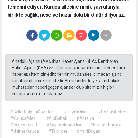
temenni ediyor; Kuruca ailesine minik yavrularıyla
birlikte sağlık, neşe ve huzur dolu bir ömür diliyoruz.
Anadolu Ajansı (AA), İhlas Haber Ajansı (İHA), Demirören
Haber Ajansı (DHA) ve diğer ajanslar tarafından eklenen tüm
haberler, sitemizin editörlerinin müdahalesi olmadan ajans
kanallarından çekilmektedir. Bu haberlerde yer alan hukuki
muhataplar haberi geçen ajanslar olup sitemizin hiç bir
editörü sorumlu tutulamaz...
#GöllerBölgesiGazetesi
#HayırlıOlsun
#DoğumHaberi
#KurucaAilesi
#AlpBebek
#Antalya
#Deneyİnşaat
#İnşaatMühendisi
#HüseyinKuruca
#NaimeKuruca
#Tebrikler
#YeniDoğan