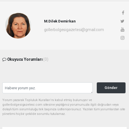
M.Dilek Demirkan
gollerbolgesigazetesi@gmail.com
Okuyucu Yorumları
(0)
Gönder
Yorum yazarak Topluluk Kuralları’nı kabul etmiş bulunuyor ve
gollerbolgesigazetesi.com sitesine yaptığınız yorumunuzla ilgili doğrudan veya
dolaylı tüm sorumluluğu tek başınıza üstleniyorsunuz. Yazılan tüm yorumlardan site
yönetimi hiçbir şekilde sorumlu tutulamaz.