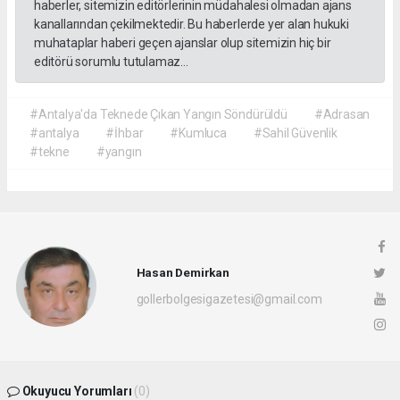
haberler, sitemizin editörlerinin müdahalesi olmadan ajans
kanallarından çekilmektedir. Bu haberlerde yer alan hukuki
muhataplar haberi geçen ajanslar olup sitemizin hiç bir
editörü sorumlu tutulamaz...
#Antalya'da Teknede Çıkan Yangın Söndürüldü
#Adrasan
#antalya
#İhbar
#Kumluca
#Sahil Güvenlik
#tekne
#yangın
Hasan Demirkan
gollerbolgesigazetesi@gmail.com
Okuyucu Yorumları
(0)