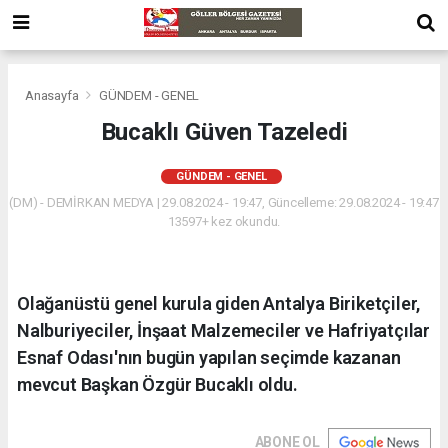
Anasayfa
GÜNDEM - GENEL
Bucaklı Güven Tazeledi
GÜNDEM - GENEL
(DM) - DEMİRKAN MEDYA | 29.08.2024 - 19:47, Güncelleme: 29.08.2024 - 19:47
13597+ kez okundu.
Olağanüstü genel kurula giden Antalya Biriketçiler,
Nalburiyeciler, İnşaat Malzemeciler ve Hafriyatçılar
Esnaf Odası'nın bugün yapılan seçimde kazanan
mevcut Başkan Özgür Bucaklı oldu.
ABONE OL