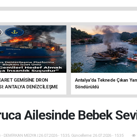
İCARET GEMİSİNE DRON
Antalya'da Teknede Çıkan Yan
SI: ANTALYA DENİZCİLEŞME
Söndürüldü
RMU’NDAN SERT TEPKİ
uca Ailesinde Bebek Sev
 - DEMİRKAN MEDYA | 26.07.2026 - 15:35, Güncelleme: 26.07.2026 - 15:35