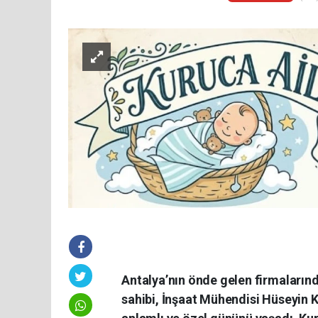
Antalya’nın önde gelen firmaların
sahibi, İnşaat Mühendisi Hüseyin K