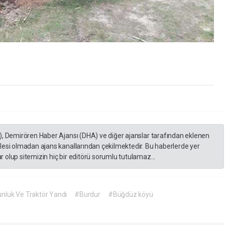
), Demirören Haber Ajansı (DHA) ve diğer ajanslar tarafından eklenen
lesi olmadan ajans kanallarından çekilmektedir. Bu haberlerde yer
 olup sitemizin hiç bir editörü sorumlu tutulamaz...
nluk Ve Traktör Yandı
#Burdur
#Büğdüz köyü