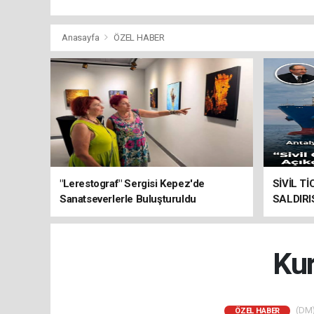
Anasayfa
ÖZEL HABER
"Lerestograf" Sergisi Kepez'de
SİVİL T
Sanatseverlerle Buluşturuldu
SALDIRI
PLATFO
Kur
(DM)
ÖZEL HABER