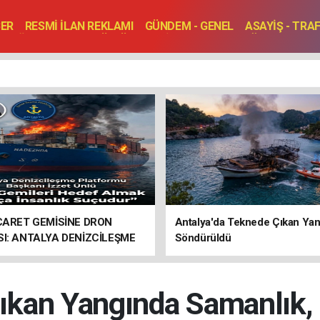
BER
RESMİ İLAN REKLAMI
GÜNDEM - GENEL
ASAYİŞ - TRA
SAĞLIK
SPOR
KÜLTÜR - TURİZM - SANAT
RÖPORTAJ
ENLER
TOPLANTI - DÜĞÜN
İCARET GEMİSİNE DRON
Antalya'da Teknede Çıkan Yan
SI: ANTALYA DENİZCİLEŞME
Söndürüldü
RMU’NDAN SERT TEPKİ
Çıkan Yangında Samanlık,