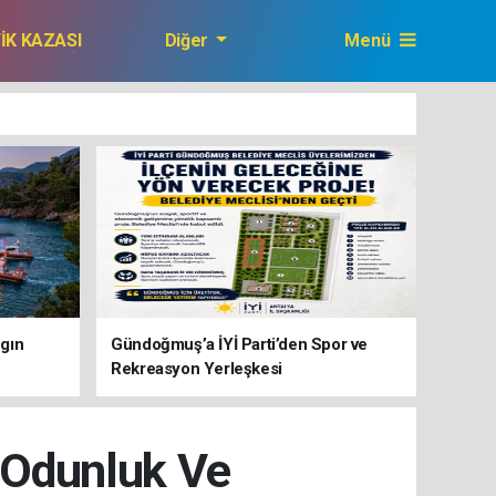
FİK KAZASI
Diğer
Menü
GAZETEMİZ
gın
Gündoğmuş’a İYİ Parti’den Spor ve
Rekreasyon Yerleşkesi
 Odunluk Ve