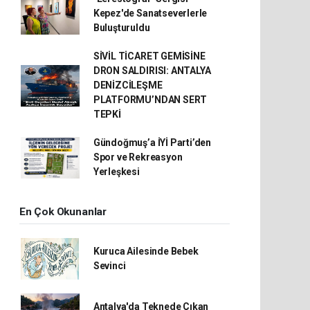
Kepez'de Sanatseverlerle
Buluşturuldu
SİVİL TİCARET GEMİSİNE
DRON SALDIRISI: ANTALYA
DENİZCİLEŞME
PLATFORMU’NDAN SERT
TEPKİ
Gündoğmuş’a İYİ Parti’den
Spor ve Rekreasyon
Yerleşkesi
En Çok Okunanlar
Kuruca Ailesinde Bebek
Sevinci
Antalya'da Teknede Çıkan