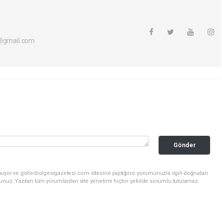
i@gmail.com
Gönder
nuyor ve gollerbolgesigazetesi.com sitesine yaptığınız yorumunuzla ilgili doğrudan
sunuz. Yazılan tüm yorumlardan site yönetimi hiçbir şekilde sorumlu tutulamaz.