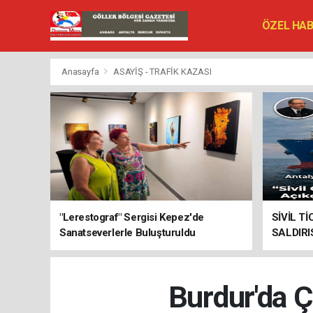
ÖZEL HA
SİYASET
VEFAT ED
Anasayfa
ASAYİŞ - TRAFİK KAZASI
"Lerestograf" Sergisi Kepez'de
SİVİL T
Sanatseverlerle Buluşturuldu
SALDIRI
PLATFO
Burdur'da 