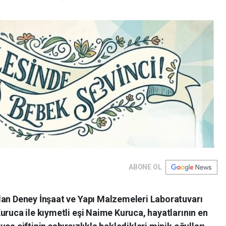
ABONE OL
dan Deney İnşaat ve Yapı Malzemeleri Laboratuvarı
uruca ile kıymetli eşi Naime Kuruca, hayatlarının en