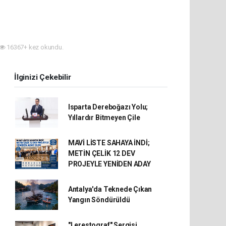
16367+ kez okundu.
İlginizi Çekebilir
Isparta Dereboğazı Yolu;
Yıllardır Bitmeyen Çile
MAVİ LİSTE SAHAYA İNDİ;
METİN ÇELİK 12 DEV
PROJEYLE YENİDEN ADAY
Antalya'da Teknede Çıkan
Yangın Söndürüldü
"Lerestograf" Sergisi