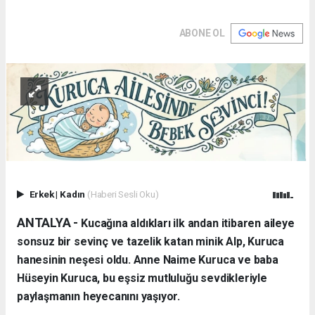
ABONE OL
Erkek
|
Kadın
(Haberi Sesli Oku)
ANTALYA - ​
Kucağına aldıkları ilk andan itibaren aileye
sonsuz bir sevinç ve tazelik katan minik Alp, Kuruca
hanesinin neşesi oldu. Anne Naime Kuruca ve baba
Hüseyin Kuruca, bu eşsiz mutluluğu sevdikleriyle
paylaşmanın heyecanını yaşıyor.