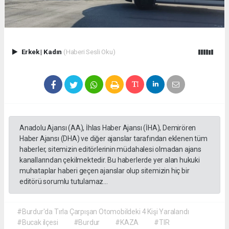
Erkek
|
Kadın
(Haberi Sesli Oku)
Anadolu Ajansı (AA), İhlas Haber Ajansı (İHA), Demirören
Haber Ajansı (DHA) ve diğer ajanslar tarafından eklenen tüm
haberler, sitemizin editörlerinin müdahalesi olmadan ajans
kanallarından çekilmektedir. Bu haberlerde yer alan hukuki
muhataplar haberi geçen ajanslar olup sitemizin hiç bir
editörü sorumlu tutulamaz...
#Burdur'da Tırla Çarpışan Otomobildeki 4 Kişi Yaralandı
#Bucak ilçesi
#Burdur
#KAZA
#TIR