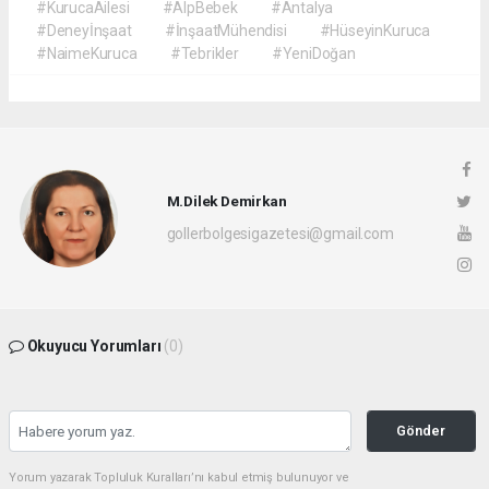
#KurucaAilesi
#AlpBebek
#Antalya
#Deneyİnşaat
#İnşaatMühendisi
#HüseyinKuruca
#NaimeKuruca
#Tebrikler
#YeniDoğan
M.Dilek Demirkan
gollerbolgesigazetesi@gmail.com
Okuyucu Yorumları
(0)
Gönder
Yorum yazarak Topluluk Kuralları’nı kabul etmiş bulunuyor ve