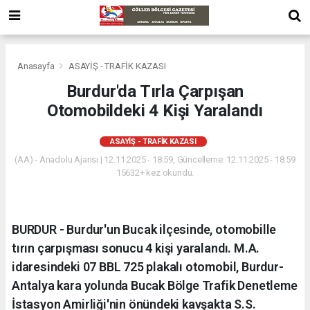
Anasayfa
ASAYİŞ - TRAFİK KAZASI
Burdur'da Tırla Çarpışan
Otomobildeki 4 Kişi Yaralandı
ASAYİŞ - TRAFİK KAZASI
(AA) - Anadolu Ajansı | 12.11.2025 - 18:59, Güncelleme: 12.11.2025 - 18:59
15632+ kez okundu.
BURDUR - Burdur'un Bucak ilçesinde, otomobille
tırın çarpışması sonucu 4 kişi yaralandı. M.A.
idaresindeki 07 BBL 725 plakalı otomobil, Burdur-
Antalya kara yolunda Bucak Bölge Trafik Denetleme
İstasyon Amirliği'nin önündeki kavşakta S.S.