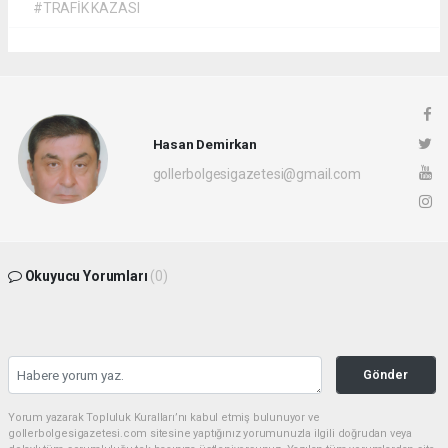
#TRAFİK KAZASI
Hasan Demirkan
gollerbolgesigazetesi@gmail.com
Okuyucu Yorumları
(0)
Gönder
Yorum yazarak Topluluk Kuralları’nı kabul etmiş bulunuyor ve
gollerbolgesigazetesi.com sitesine yaptığınız yorumunuzla ilgili doğrudan veya