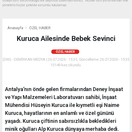
dolaylı tüm sorumluluğu tek başınıza üstleniyorsunuz. Yazılan tüm yorumlardan site
yönetimi hiçbir şekilde sorumlu tutulamaz.
Anasayfa
ÖZEL HABER
Kuruca Ailesinde Bebek Sevinci
ÖZEL HABER
(DM) - DEMİRKAN MEDYA | 26.07.2026 - 15:35, Güncelleme: 26.07.2026 - 15:35
15149 kez okundu.
Antalya’nın önde gelen firmalarından Deney İnşaat
ve Yapı Malzemeleri Laboratuvarı sahibi, İnşaat
Mühendisi Hüseyin Kuruca ile kıymetli eşi Naime
Kuruca, hayatlarının en anlamlı ve özel gününü
yaşadı. Kuruca çiftinin sabırsızlıkla bekledikleri
minik oğulları Alp Kuruca dünyaya merhaba dedi.