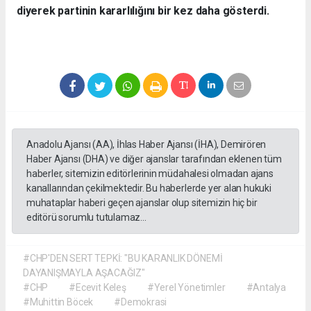
diyerek partinin kararlılığını bir kez daha gösterdi.
Anadolu Ajansı (AA), İhlas Haber Ajansı (İHA), Demirören
Haber Ajansı (DHA) ve diğer ajanslar tarafından eklenen tüm
haberler, sitemizin editörlerinin müdahalesi olmadan ajans
kanallarından çekilmektedir. Bu haberlerde yer alan hukuki
muhataplar haberi geçen ajanslar olup sitemizin hiç bir
editörü sorumlu tutulamaz...
#CHP'DEN SERT TEPKİ: "BU KARANLIK DÖNEMİ
DAYANIŞMAYLA AŞACAĞIZ"
#CHP
#Ecevit Keleş
#Yerel Yönetimler
#Antalya
#Muhittin Böcek
#Demokrasi