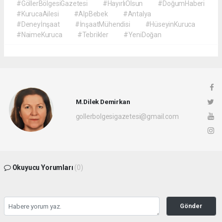
#GöllerBölgesiGazetesi
#HayırlıOlsun
#DoğumHaberi
#KurucaAilesi
#AlpBebek
#Antalya
#Deneyİnşaat
#İnşaatMühendisi
#HüseyinKuruca
#NaimeKuruca
#Tebrikler
#YeniDoğan
M.Dilek Demirkan
gollerbolgesigazetesi@gmail.com
Okuyucu Yorumları
(0)
Gönder