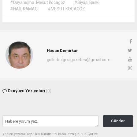
#Dayanışma .Mesut Kocagöz
#Siyasi Baskı
#NAİL KAMACI
#MESUT KOCAGÖZ
Hasan Demirkan
gollerbolgesigazetesi@gmail.com
Okuyucu Yorumları
(0)
Gönder
Yorum yazarak Topluluk Kuralları’nı kabul etmiş bulunuyor ve