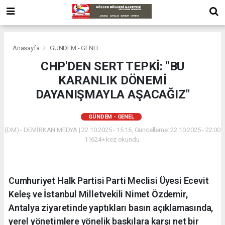
Anasayfa
GÜNDEM - GENEL
CHP'DEN SERT TEPKİ: "BU
KARANLIK DÖNEMİ
DAYANIŞMAYLA AŞACAĞIZ"
GÜNDEM - GENEL
(DM) - DEMİRKAN MEDYA | 22.10.2025 - 15:15, Güncelleme: 22.10.2025 - 22:00
11624+ kez okundu.
Cumhuriyet Halk Partisi Parti Meclisi Üyesi Ecevit
Keleş ve İstanbul Milletvekili Nimet Özdemir,
Antalya ziyaretinde yaptıkları basın açıklamasında,
yerel yönetimlere yönelik baskılara karşı net bir