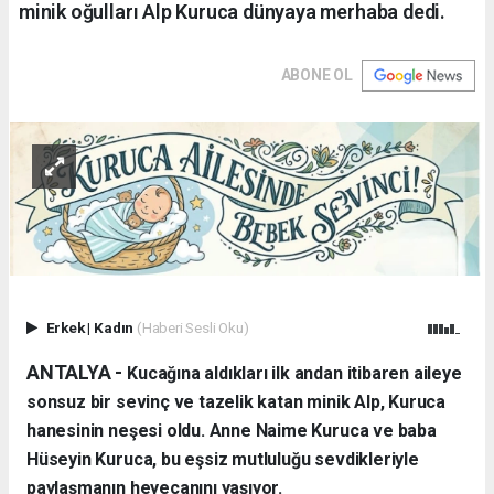
minik oğulları Alp Kuruca dünyaya merhaba dedi.
ABONE OL
Erkek
|
Kadın
(Haberi Sesli Oku)
ANTALYA - ​
Kucağına aldıkları ilk andan itibaren aileye
sonsuz bir sevinç ve tazelik katan minik Alp, Kuruca
hanesinin neşesi oldu. Anne Naime Kuruca ve baba
Hüseyin Kuruca, bu eşsiz mutluluğu sevdikleriyle
paylaşmanın heyecanını yaşıyor.