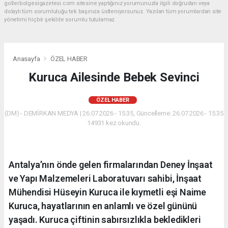
gollerbolgesigazetesi.com sitesine yaptığınız yorumunuzla ilgili doğrudan veya
dolaylı tüm sorumluluğu tek başınıza üstleniyorsunuz. Yazılan tüm yorumlardan site
yönetimi hiçbir şekilde sorumlu tutulamaz.
Anasayfa
ÖZEL HABER
Kuruca Ailesinde Bebek Sevinci
ÖZEL HABER
(DM) - DEMİRKAN MEDYA | 26.07.2026 - 15:35, Güncelleme: 26.07.2026 - 15:35
14931 kez okundu.
Antalya’nın önde gelen firmalarından Deney İnşaat
ve Yapı Malzemeleri Laboratuvarı sahibi, İnşaat
Mühendisi Hüseyin Kuruca ile kıymetli eşi Naime
Kuruca, hayatlarının en anlamlı ve özel gününü
yaşadı. Kuruca çiftinin sabırsızlıkla bekledikleri