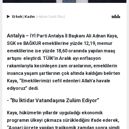
Erkek
|
Kadın
(Haberi Sesli Oku)
Antalya –
İYİ Parti Antalya İl Başkanı Ali Adnan Kaya,
SGK ve BAĞKUR emeklilerine yüzde 12,19, memur
emeklilerine ise yüzde 18,60 oranında yapılan maaş
artışını eleştirdi. TÜİK’in Aralık ayı enflasyon
rakamlarıyla kesinleşen zam oranlarının, emeklilerin
insanca yaşam şartlarının çok altında kaldığını belirten
Kaya, “Emeklilerimizi sefil edenleri Allah’a havale
ediyoruz” dedi.
- “Bu İktidar Vatandaşına Zulüm Ediyor”
Kaya, hükümetin yıllardır uyguladığı ekonomik
programın ülkeyi çıkmaza sürüklediğini ifade ederek,
“Asgari ücrete yapılan trajikomik zamdan sonra şimdi