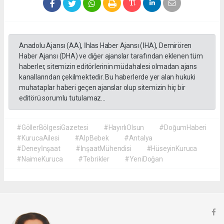
Anadolu Ajansı (AA), İhlas Haber Ajansı (İHA), Demirören
Haber Ajansı (DHA) ve diğer ajanslar tarafından eklenen tüm
haberler, sitemizin editörlerinin müdahalesi olmadan ajans
kanallarından çekilmektedir. Bu haberlerde yer alan hukuki
muhataplar haberi geçen ajanslar olup sitemizin hiç bir
editörü sorumlu tutulamaz...
#GöllerBölgesiGazetesi
#HayırlıOlsun
#DoğumHaberi
#KurucaAilesi
#AlpBebek
#Antalya
#Deneyİnşaat
#İnşaatMühendisi
#HüseyinKuruca
#NaimeKuruca
#Tebrikler
#YeniDoğan