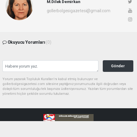
M.Dilek Demirkan
gollerbolgesigazetesi@gmail.com
Okuyucu Yorumları
(0)
Gönder
Yorum yazarak Topluluk Kuralları’nı kabul etmiş bulunuyor ve
gollerbolgesigazetesi.com sitesine yaptığınız yorumunuzla ilgili doğrudan veya
dolaylı tüm sorumluluğu tek başınıza üstleniyorsunuz. Yazılan tüm yorumlardan site
yönetimi hiçbir şekilde sorumlu tutulamaz.
haber paketi
haber scripti
haber yazılımı
Tüm hakları saklı tutulmaktadır.Copyright 2026©