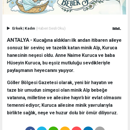
Erkek
|
Kadın
(Haberi Sesli Oku)
ANTALYA - ​
Kucağına aldıkları ilk andan itibaren aileye
sonsuz bir sevinç ve tazelik katan minik Alp, Kuruca
hanesinin neşesi oldu. Anne Naime Kuruca ve baba
Hüseyin Kuruca, bu eşsiz mutluluğu sevdikleriyle
paylaşmanın heyecanını yaşıyor.
​Göller Bölgesi Gazetesi olarak, yeni bir hayatın ve
taze bir umudun simgesi olan minik Alp bebeğe
vatanına, milletine ve ailesine hayırlı bir evlat olmasını
temenni ediyor; Kuruca ailesine minik yavrularıyla
birlikte sağlık, neşe ve huzur dolu bir ömür diliyoruz.