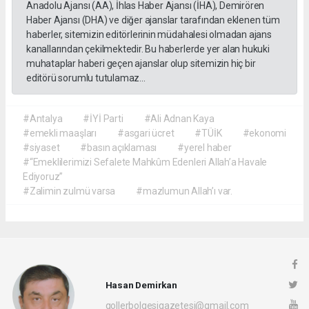
Anadolu Ajansı (AA), İhlas Haber Ajansı (İHA), Demirören
Haber Ajansı (DHA) ve diğer ajanslar tarafından eklenen tüm
haberler, sitemizin editörlerinin müdahalesi olmadan ajans
kanallarından çekilmektedir. Bu haberlerde yer alan hukuki
muhataplar haberi geçen ajanslar olup sitemizin hiç bir
editörü sorumlu tutulamaz...
#Antalya
#İYİ Parti
#Ali Adnan Kaya
#emekli maaşları
#asgari ücret
#TÜİK
#ekonomi
#siyaset
#basın açıklaması
#yerel haber
#“Emeklilerimizi Sefalete Mahkûm Edenleri Allah’a Havale
Ediyoruz”
#Zalimin zulmü varsa
#mazlumun Allah’ı var.
Hasan Demirkan
gollerbolgesigazetesi@gmail.com