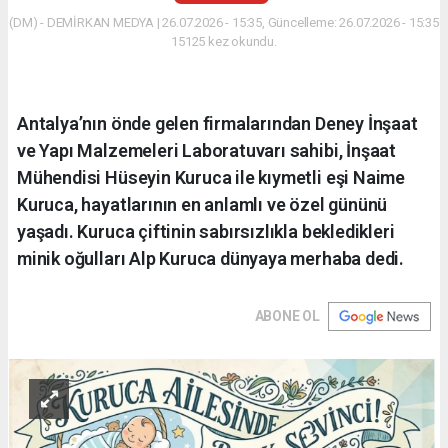
(DM) - DEMİRKAN MEDYA | 26.07.2026 - 15:35, Güncelleme: 26.07.2026 - 15:35
15125 kez okundu.
Antalya’nın önde gelen firmalarından Deney İnşaat
ve Yapı Malzemeleri Laboratuvarı sahibi, İnşaat
Mühendisi Hüseyin Kuruca ile kıymetli eşi Naime
Kuruca, hayatlarının en anlamlı ve özel gününü
yaşadı. Kuruca çiftinin sabırsızlıkla bekledikleri
minik oğulları Alp Kuruca dünyaya merhaba dedi.
ABONE OL