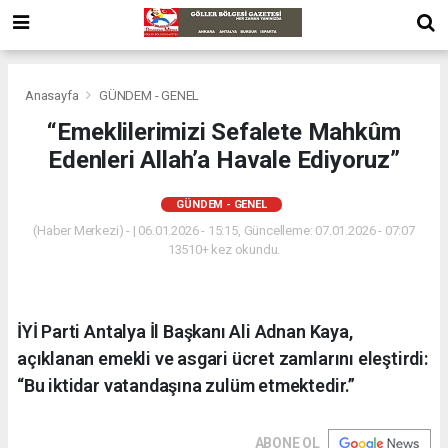
Anasayfa
GÜNDEM - GENEL
“Emeklilerimizi Sefalete Mahkûm
Edenleri Allah’a Havale Ediyoruz”
GÜNDEM - GENEL
(Haber Merkezi) - | 06.01.2026 - 15:15, Güncelleme: 07.01.2026 - 07:07
13510+ kez okundu.
İYİ Parti Antalya İl Başkanı Ali Adnan Kaya,
açıklanan emekli ve asgari ücret zamlarını eleştirdi:
“Bu iktidar vatandaşına zulüm etmektedir.”
ABONE OL