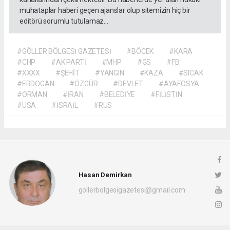
muhataplar haberi geçen ajanslar olup sitemizin hiç bir
editörü sorumlu tutulamaz...
#GÖLLER BÖLGESİ GAZETESİ
#BÖCEK
#KARA
#CHP
#AK PARTİ
#MHP
#GS
#FB
#XXXX
#ŞEHİT
#YANGIN
#KAZA
#SICAK
#ERDOGAN
#ÖZGÜR
#DEVLET
#AYAFOSYA
#ORMAN
#İRAN
#BELEDİYE
#FİLİSTİN
#USA
#İSRAİL
#RUS
Hasan Demirkan
gollerbolgesigazetesi@gmail.com