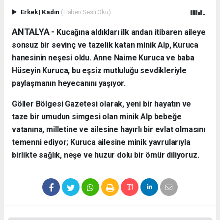
Erkek
|
Kadın
(Haberi Sesli Oku)
ANTALYA - ​
Kucağına aldıkları ilk andan itibaren aileye
sonsuz bir sevinç ve tazelik katan minik Alp, Kuruca
hanesinin neşesi oldu. Anne Naime Kuruca ve baba
Hüseyin Kuruca, bu eşsiz mutluluğu sevdikleriyle
paylaşmanın heyecanını yaşıyor.
​Göller Bölgesi Gazetesi olarak, yeni bir hayatın ve
taze bir umudun simgesi olan minik Alp bebeğe
vatanına, milletine ve ailesine hayırlı bir evlat olmasını
temenni ediyor; Kuruca ailesine minik yavrularıyla
birlikte sağlık, neşe ve huzur dolu bir ömür diliyoruz.