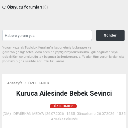
Okuyucu Yorumları
(0)
Gönder
Yorum yazarak Topluluk Kuralları’nı kabul etmiş bulunuyor ve
gollerbolgesigazetesi.com sitesine yaptığınız yorumunuzla ilgili doğrudan veya
dolaylı tüm sorumluluğu tek başınıza üstleniyorsunuz. Yazılan tüm yorumlardan site
yönetimi hiçbir şekilde sorumlu tutulamaz.
Anasayfa
ÖZEL HABER
Kuruca Ailesinde Bebek Sevinci
ÖZEL HABER
(DM) - DEMİRKAN MEDYA | 26.07.2026 - 15:35, Güncelleme: 26.07.2026 - 15:35
14789 kez okundu.