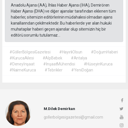
Anadolu Ajansı (AA), İhlas Haber Ajansı (İHA), Demirören
Haber Ajansı (DHA) ve diğer ajanslar tarafından eklenen tüm
haberler, sitemizin editörlerinin müdahalesi olmadan ajans
kanallarından çekilmektedir. Bu haberlerde yer alan hukuki
muhataplar haberi geçen ajanslar olup sitemizin hiç bir
editörü sorumlu tutulamaz...
#GöllerBölgesiGazetesi
#HayırlıOlsun
#DoğumHaberi
#KurucaAilesi
#AlpBebek
#Antalya
#Deneyİnşaat
#İnşaatMühendisi
#HüseyinKuruca
#NaimeKuruca
#Tebrikler
#YeniDoğan
M.Dilek Demirkan
gollerbolgesigazetesi@gmail.com