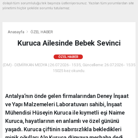
dolaylı tüm sorumluluğu tek başınıza üstleniyorsunuz. Yazılan tüm yorumlardan site
yönetimi hiçbir şekilde sorumlu tutulamaz.
Anasayfa
ÖZEL HABER
Kuruca Ailesinde Bebek Sevinci
ÖZEL HABER
(DM) - DEMİRKAN MEDYA | 26.07.2026 - 15:35, Güncelleme: 26.07.2026 - 15:35
15025 kez okundu.
Antalya’nın önde gelen firmalarından Deney İnşaat
ve Yapı Malzemeleri Laboratuvarı sahibi, İnşaat
Mühendisi Hüseyin Kuruca ile kıymetli eşi Naime
Kuruca, hayatlarının en anlamlı ve özel gününü
yaşadı. Kuruca çiftinin sabırsızlıkla bekledikleri
minik oğulları Alp Kuruca dünyaya merhaba dedi.