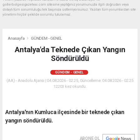
gollerbolgesigazetesi.com sitesine yaptığınız yorumunuzla ilgili doğrudan veya
dolaylı tüm sorumluluğu tek başınıza üstleniyorsunuz. Yazılan tüm yorumlardan site
yönetimi hiçbir şekilde sorumlu tutulamaz.
Anasayfa
GÜNDEM - GENEL
Antalya'da Teknede Çıkan Yangın
Söndürüldü
GÜNDEM - GENEL
(AA) - Anadolu Ajansı | 04.08.2026 - 02:25, Güncelleme: 04.08.2026 - 02:25
12203 kez okundu.
Antalya'nın Kumluca ilçesinde bir teknede çıkan
yangın söndürüldü.
ABONE OL