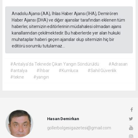
Anadolu Ajansı (AA), İhlas Haber Ajansı (İHA), Demirören
Haber Ajansı (DHA) ve diğer ajanslar tarafından eklenen tüm
haberler, sitemizin editörlerinin müdahalesi olmadan ajans
kanallarından çekilmektedir. Bu haberlerde yer alan hukuki
muhataplar haberi geçen ajanslar olup sitemizin hiç bir
editörü sorumlu tutulamaz...
#Antalya'da Teknede Çıkan Yangın Söndürüldü
#Adrasan
#antalya
#İhbar
#Kumluca
#Sahil Güvenlik
#tekne
#yangın
Hasan Demirkan
gollerbolgesigazetesi@gmail.com