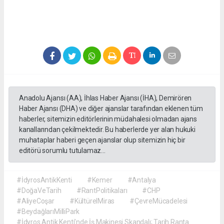
Anadolu Ajansı (AA), İhlas Haber Ajansı (İHA), Demirören
Haber Ajansı (DHA) ve diğer ajanslar tarafından eklenen tüm
haberler, sitemizin editörlerinin müdahalesi olmadan ajans
kanallarından çekilmektedir. Bu haberlerde yer alan hukuki
muhataplar haberi geçen ajanslar olup sitemizin hiç bir
editörü sorumlu tutulamaz...
#İdyrosAntikKenti
#Kemer
#Antalya
#DoğaVeTarih
#RantPolitikaları
#CHP
#AliyeCoşar
#KültürelMiras
#ÇevreMücadelesi
#BeydağlarıMilliPark
#İdyros Antik Kenti’nde İş Makinesi Skandalı; Tarih Ranta