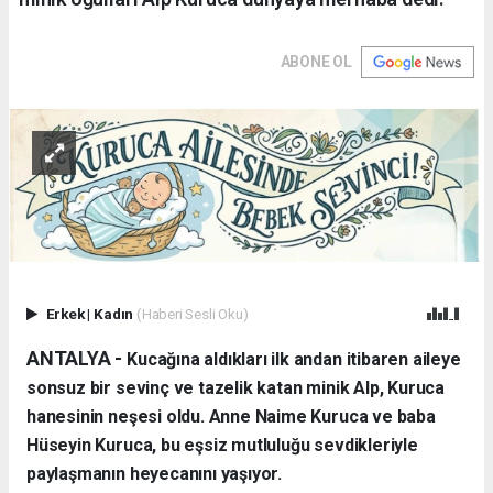
ABONE OL
Erkek
|
Kadın
(Haberi Sesli Oku)
ANTALYA - ​
Kucağına aldıkları ilk andan itibaren aileye
sonsuz bir sevinç ve tazelik katan minik Alp, Kuruca
hanesinin neşesi oldu. Anne Naime Kuruca ve baba
Hüseyin Kuruca, bu eşsiz mutluluğu sevdikleriyle
paylaşmanın heyecanını yaşıyor.