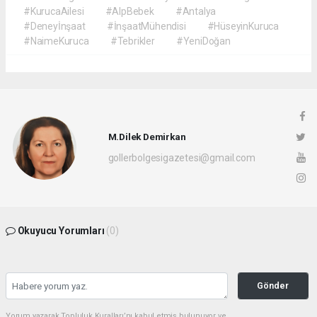
#KurucaAilesi
#AlpBebek
#Antalya
#Deneyİnşaat
#İnşaatMühendisi
#HüseyinKuruca
#NaimeKuruca
#Tebrikler
#YeniDoğan
M.Dilek Demirkan
gollerbolgesigazetesi@gmail.com
Okuyucu Yorumları
(0)
Gönder
Yorum yazarak Topluluk Kuralları’nı kabul etmiş bulunuyor ve