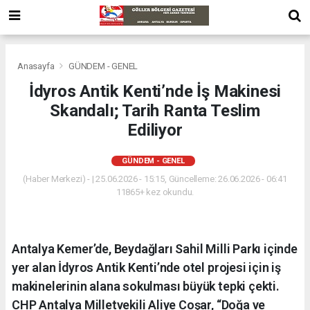
Anasayfa
GÜNDEM - GENEL
İdyros Antik Kenti’nde İş Makinesi
Skandalı; Tarih Ranta Teslim
Ediliyor
GÜNDEM - GENEL
(Haber Merkezi) - | 25.06.2026 - 15:15, Güncelleme: 26.06.2026 - 06:41
11865+ kez okundu.
Antalya Kemer’de, Beydağları Sahil Milli Parkı içinde
yer alan İdyros Antik Kenti’nde otel projesi için iş
makinelerinin alana sokulması büyük tepki çekti.
CHP Antalya Milletvekili Aliye Coşar, “Doğa ve