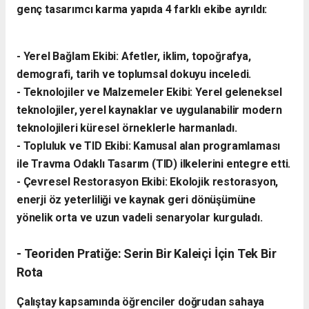
genç tasarımcı karma yapıda 4 farklı ekibe ayrıldı:
- ​Yerel Bağlam Ekibi: Afetler, iklim, topoğrafya,
demografi, tarih ve toplumsal dokuyu inceledi.
- ​Teknolojiler ve Malzemeler Ekibi: Yerel geleneksel
teknolojiler, yerel kaynaklar ve uygulanabilir modern
teknolojileri küresel örneklerle harmanladı.
​- Topluluk ve TID Ekibi: Kamusal alan programlaması
ile Travma Odaklı Tasarım (TID) ilkelerini entegre etti.
- ​Çevresel Restorasyon Ekibi: Ekolojik restorasyon,
enerji öz yeterliliği ve kaynak geri dönüşümüne
yönelik orta ve uzun vadeli senaryolar kurguladı.
- ​Teoriden Pratiğe: Serin Bir Kaleiçi İçin Tek Bir
Rota
​Çalıştay kapsamında öğrenciler doğrudan sahaya