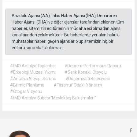
Anadolu Ajansı (AA), İhlas Haber Ajansı (İHA), Demirören
Haber Ajansı (DHA) ve diğer ajanslar tarafından eklenen tüm
haberler, sitemizin editörlerinin müdahalesi olmadan ajans
kanallarından çekilmektedir. Bu haberlerde yer alan hukuki
muhataplar haberi geçen ajanslar olup sitemizin hiç bir
editörü sorumlu tutulamaz...
#İMO Antalya Toplantısı
#Deprem Performans Raporu
#Erkeoloji Müzesi Yıkımı
#Serik Konaklı Otoyolu
#Antalya Altyapı Sorunu
#Döşemealtı Belediyesi
#Bilimle Planlama
#Tasarruf Odaklı Yönetim
#Otogar Vizyonu
#İMO Antalya Şubesi “Meslektaş Buluşmaları”