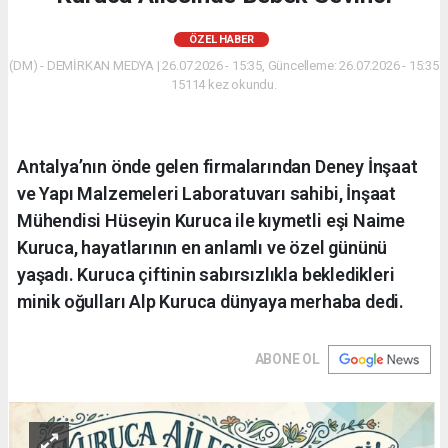
ÖZEL HABER
(DM) - DEMİRKAN MEDYA | 26.07.2026 - 15:35, Güncelleme: 26.07.2026 - 15:35
15114 kez okundu.
Antalya’nın önde gelen firmalarından Deney İnşaat
ve Yapı Malzemeleri Laboratuvarı sahibi, İnşaat
Mühendisi Hüseyin Kuruca ile kıymetli eşi Naime
Kuruca, hayatlarının en anlamlı ve özel gününü
yaşadı. Kuruca çiftinin sabırsızlıkla bekledikleri
minik oğulları Alp Kuruca dünyaya merhaba dedi.
ABONE OL