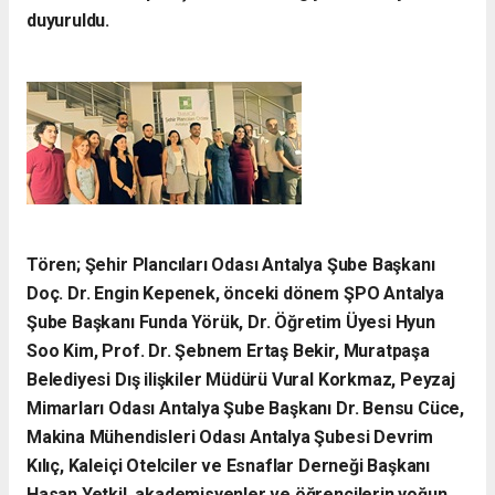
duyuruldu.
Tören; Şehir Plancıları Odası Antalya Şube Başkanı
Doç. Dr. Engin Kepenek, önceki dönem ŞPO Antalya
Şube Başkanı Funda Yörük, Dr. Öğretim Üyesi Hyun
Soo Kim, Prof. Dr. Şebnem Ertaş Bekir, Muratpaşa
Belediyesi Dış ilişkiler Müdürü Vural Korkmaz, Peyzaj
Mimarları Odası Antalya Şube Başkanı Dr. Bensu Cüce,
Makina Mühendisleri Odası Antalya Şubesi Devrim
Kılıç, Kaleiçi Otelciler ve Esnaflar Derneği Başkanı
Hasan Yetkil, akademisyenler ve öğrencilerin yoğun