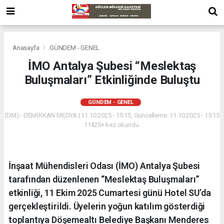
Anasayfa
GÜNDEM - GENEL
İMO Antalya Şubesi “Meslektaş
Buluşmaları” Etkinliğinde Buluştu
GÜNDEM - GENEL
(DM) - DEMİRKAN MEDYA | 11.10.2025 - 15:15, Güncelleme: 11.10.2025 - 15:15
11425+ kez okundu.
İnşaat Mühendisleri Odası (İMO) Antalya Şubesi
tarafından düzenlenen “Meslektaş Buluşmaları”
etkinliği, 11 Ekim 2025 Cumartesi günü Hotel SU’da
gerçekleştirildi. Üyelerin yoğun katılım gösterdiği
toplantıya Döşemealtı Belediye Başkanı Menderes