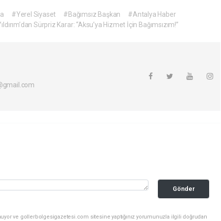
fa
#Yerel Siyaset
#Bağımsız Başkan
#Antalya Haber
ıldırım’dan Sürpriz Karar: “Aksu’ya Hizmet İçin Bağımsızım!”
i@gmail.com
Gönder
nuyor ve gollerbolgesigazetesi.com sitesine yaptığınız yorumunuzla ilgili doğrudan