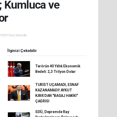
ı; Kumluca ve
or
13201 kez okundu.
İlginizi Çekebilir
Terörün 40 Yıllık Ekonomik
Bedeli: 2,3 Trilyon Dolar
TURİST UÇAMADI, ESNAF
KAZANAMADI! AYKUT
KAYA’DAN "BAGAJ HAKKI"
ÇAĞRISI
SDÜ, Depremde Ray