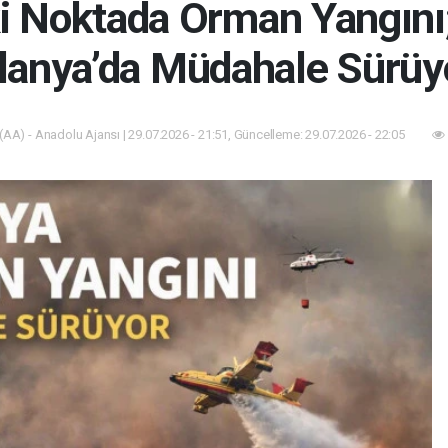
ki Noktada Orman Yangın
lanya’da Müdahale Sürüy
(AA) - Anadolu Ajansı | 29.07.2026 - 21:51, Güncelleme: 29.07.2026 - 22:05