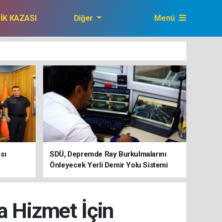
FİK KAZASI
Diğer
Menü
GAZETEMİZ
sı
SDÜ, Depremde Ray Burkulmalarını
Önleyecek Yerli Demir Yolu Sistemi
Geliştiriyor
ya Hizmet İçin