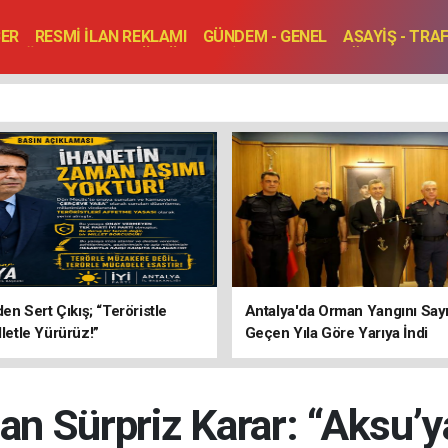
BER
RESMİ İLAN REKLAMI
GÜNDEM - GENEL
ASAYİŞ - TRA
SAĞLIK
SPOR
KÜLTÜR - TURİZM - SANAT
RÖPORTAJ
ENLER
TOPLANTI - DÜĞÜN
’den Sert Çıkış; “Teröristle
Antalya'da Orman Yangını Sayı
lletle Yürürüz!”
Geçen Yıla Göre Yarıya İndi
dan Sürpriz Karar: “Aksu’