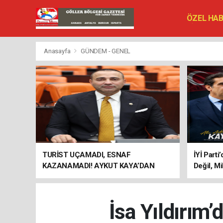
ÖZEL HA
SİYASET
VEFAT ED
Anasayfa
GÜNDEM - GENEL
TURİST UÇAMADI, ESNAF
İYİ Parti
KAZANAMADI! AYKUT KAYA’DAN
Değil, Mi
"BAGAJ HAKKI" ÇAĞRISI
İsa Yıldırım’