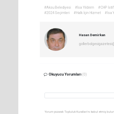
#Aksu Belediyesi
#İsa Yıldırım
#CHP İsti
#2024 Seçimleri
#Halk İçin Hizmet
#İsa Y
Hasan Demirkan
gollerbolgesigazetes
Okuyucu Yorumları
(0)
Yorum yazarak Topluluk Kuralları’nı kabul etmiş bulu