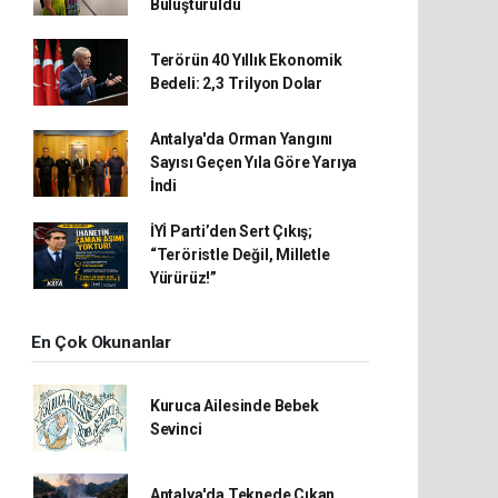
Buluşturuldu
Terörün 40 Yıllık Ekonomik
Bedeli: 2,3 Trilyon Dolar
Antalya'da Orman Yangını
Sayısı Geçen Yıla Göre Yarıya
İndi
İYİ Parti’den Sert Çıkış;
“Teröristle Değil, Milletle
Yürürüz!”
En Çok Okunanlar
Kuruca Ailesinde Bebek
Sevinci
Antalya'da Teknede Çıkan