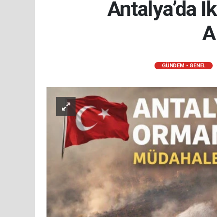
Antalya’da İ
A
GÜNDEM - GENEL