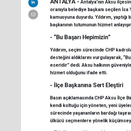
ANTALYA -
Antalya’nın Aksu ilçesin
oranıyla belediye başkanı seçilen İsa Y
kamuoyuna duyurdu. Yıldırım, yaptığı b
başkanının tutumunun hizmet anlayışını 
- “Bu Başarı Hepimizin”
Yıldırım, seçim sürecinde CHP kadrol
desteğini aldıklarını vurgulayarak, “B
eseridir” dedi. Aksu halkının güveniyle
hizmet olduğunu ifade etti.
- İlçe Başkanına Sert Eleştiri
Basın açıklamasında CHP Aksu İlçe Başk
kendi koltuğu için yöneten, yeni üyele
sürecinde yaşananların bardağı taşıran
ülkücü seçmenlere yönelik küçümseyici 