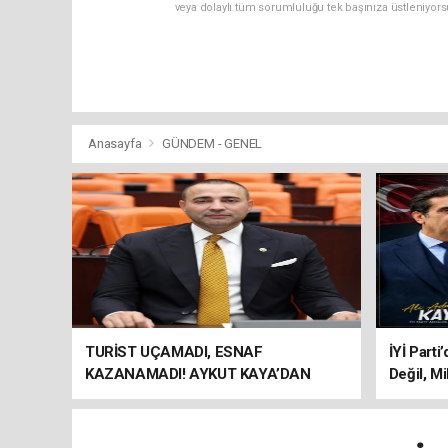
veya dolaylı tüm sorumluluğu tek başınıza üstleniyor
Anasayfa
GÜNDEM - GENEL
TURİST UÇAMADI, ESNAF
İYİ Parti
KAZANAMADI! AYKUT KAYA’DAN
Değil, Mi
"BAGAJ HAKKI" ÇAĞRISI