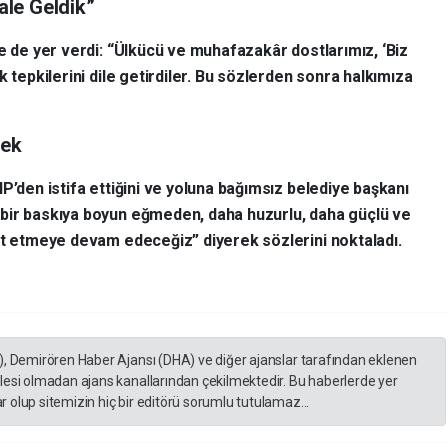
le Geldik”
e de yer verdi: “Ülkücü ve muhafazakâr dostlarımız, ‘Biz
k tepkilerini dile getirdiler. Bu sözlerden sonra halkımıza
cek
P’den istifa ettiğini ve yoluna bağımsız belediye başkanı
bir baskıya boyun eğmeden, daha huzurlu, daha güçlü ve
et etmeye devam edeceğiz” diyerek sözlerini noktaladı.
), Demirören Haber Ajansı (DHA) ve diğer ajanslar tarafından eklenen
lesi olmadan ajans kanallarından çekilmektedir. Bu haberlerde yer
 olup sitemizin hiç bir editörü sorumlu tutulamaz...