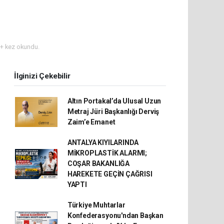
+ kez okundu.
İlginizi Çekebilir
Altın Portakal’da Ulusal Uzun
Metraj Jüri Başkanlığı Derviş
Zaim’e Emanet
ANTALYA KIYILARINDA
MİKROPLASTİK ALARMI;
COŞAR BAKANLIĞA
HAREKETE GEÇİN ÇAĞRISI
YAPTI
Türkiye Muhtarlar
Konfederasyonu'ndan Başkan