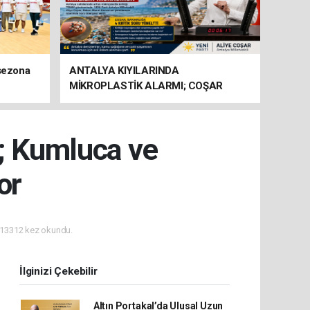
 sezona
ANTALYA KIYILARINDA
MİKROPLASTİK ALARMI; COŞAR
BAKANLIĞA HAREKETE GEÇİN
ÇAĞRISI YAPTI
ı; Kumluca ve
or
13312 kez okundu.
İlginizi Çekebilir
Altın Portakal’da Ulusal Uzun