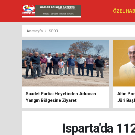
ÖZEL HA
SİYASET
VEFAT ED
Anasayfa
SPOR
Saadet Partisi Heyetinden Adrasan
Altın Po
Yangın Bölgesine Ziyaret
Jüri Baş
Isparta'da 11