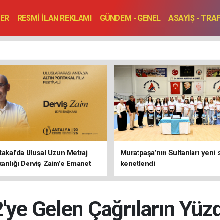
BER
RESMİ İLAN REKLAMI
GÜNDEM - GENEL
ASAYİŞ - TRA
SAĞLIK
SPOR
KÜLTÜR - TURİZM - SANAT
RÖPORTAJ
ENLER
TOPLANTI - DÜĞÜN
rtakal’da Ulusal Uzun Metraj
Muratpaşa’nın Sultanları yeni
kanlığı Derviş Zaim’e Emanet
kenetlendi
2'ye Gelen Çağrıların Yüzd