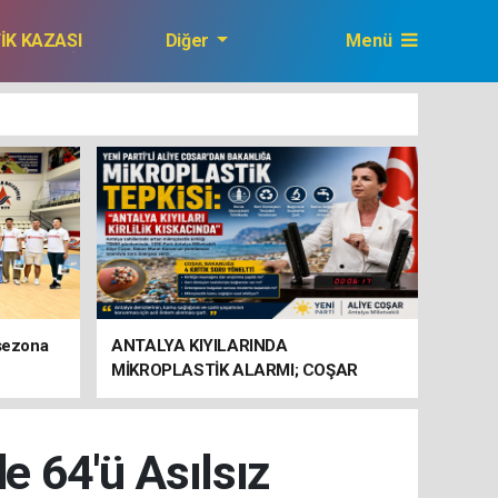
FİK KAZASI
Diğer
Menü
GAZETEMİZ
 sezona
ANTALYA KIYILARINDA
MİKROPLASTİK ALARMI; COŞAR
BAKANLIĞA HAREKETE GEÇİN
ÇAĞRISI YAPTI
e 64'ü Asılsız