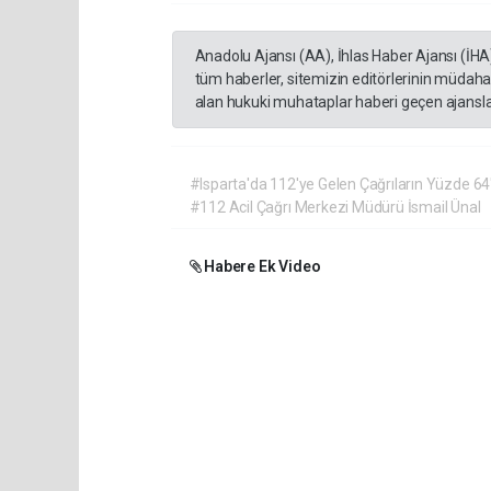
Anadolu Ajansı (AA), İhlas Haber Ajansı (İHA
tüm haberler, sitemizin editörlerinin müdaha
alan hukuki muhataplar haberi geçen ajanslar
#Isparta'da 112'ye Gelen Çağrıların Yüzde 64'ü
#112 Acil Çağrı Merkezi Müdürü İsmail Ünal
Habere Ek Video