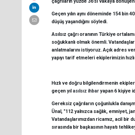
çağrıların yüzde 36'sı vakaya dönüşen as
Geçen yılın aynı döneminde 154 bin 407 
düşüş yaşandığını söyledi.
Asılsız çağrı oranının Türkiye ortalam
soğukkanlı olmak önemli. Vatandaşlarım
anlatmalarını istiyoruz. Açık adres ve
yapıyı tarif etmeleri ekiplerimizin hızl
Hızlı ve doğru bilgilendirmenin ekipler
geçen yıl
asılsız ihbar
yapan 6 kişiye id
Gereksiz çağrıların çoğunlukla danışma
Ünal, "112 yalnızca sağlık, emniyet, ja
Vatandaşlarımızdan ricamız, acil bir 
sırasında bir başkasının hayatı tehlikeye