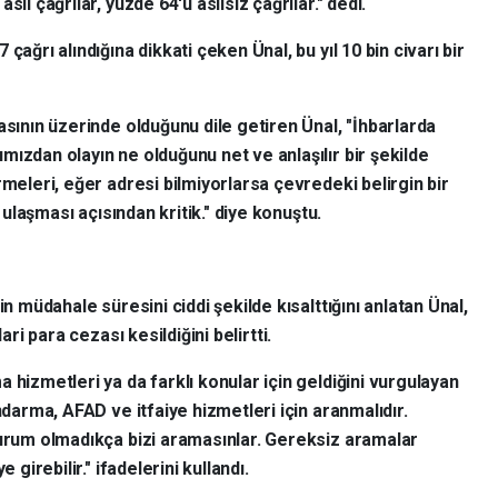
ıl çağrılar, yüzde 64'ü asılsız çağrılar." dedi.
çağrı alındığına dikkati çeken Ünal, bu yıl 10 bin civarı bir
asının üzerinde olduğunu dile getiren Ünal, "İhbarlarda
ızdan olayın ne olduğunu net ve anlaşılır bir şekilde
rmeleri, eğer adresi bilmiyorlarsa çevredeki belirgin bir
ı ulaşması açısından kritik." diye konuştu.
in müdahale süresini ciddi şekilde kısalttığını anlatan Ünal,
ari para cezası kesildiğini belirtti.
 hizmetleri ya da farklı konular için geldiğini vurgulayan
ndarma, AFAD ve itfaiye hizmetleri için aranmalıdır.
durum olmadıkça bizi aramasınlar. Gereksiz aramalar
 girebilir." ifadelerini kullandı.