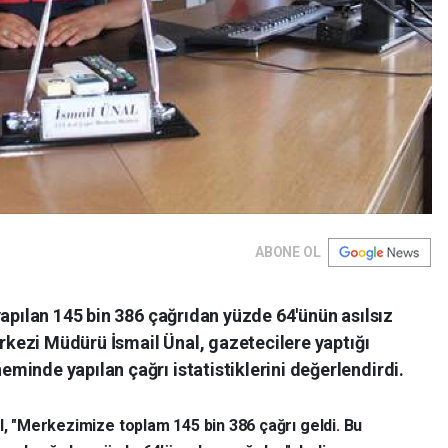
ABONE OL
yapılan 145 bin 386 çağrıdan yüzde 64'ünün asılsız
erkezi Müdürü İsmail Ünal, gazetecilere yaptığı
inde yapılan çağrı istatistiklerini değerlendirdi.
l, "Merkezimize toplam 145 bin 386 çağrı geldi. Bu