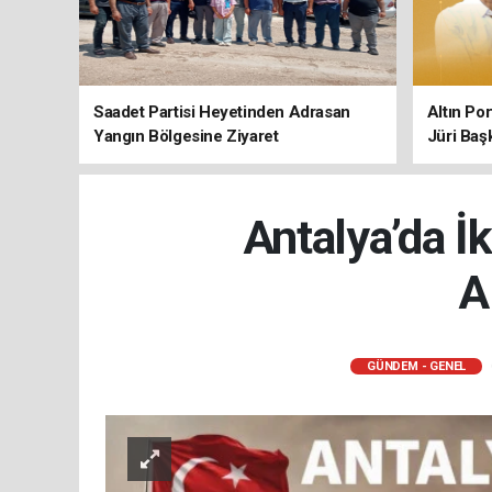
Saadet Partisi Heyetinden Adrasan
Altın Po
Yangın Bölgesine Ziyaret
Jüri Baş
Antalya’da İ
A
GÜNDEM - GENEL