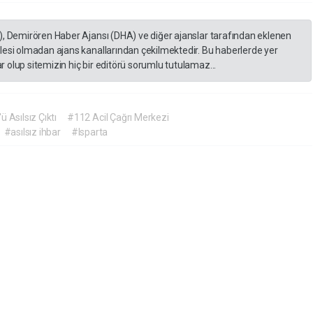
), Demirören Haber Ajansı (DHA) ve diğer ajanslar tarafından eklenen
lesi olmadan ajans kanallarından çekilmektedir. Bu haberlerde yer
 olup sitemizin hiç bir editörü sorumlu tutulamaz...
 Asılsız Çıktı
#112 Acil Çağrı Merkezi
#asılsız ihbar
#Isparta