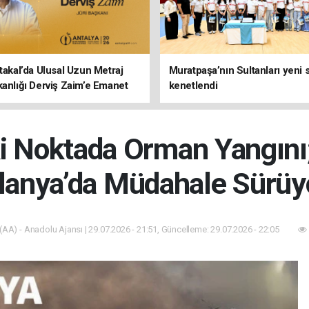
rtakal’da Ulusal Uzun Metraj
Muratpaşa’nın Sultanları yeni
kanlığı Derviş Zaim’e Emanet
kenetlendi
ki Noktada Orman Yangın
lanya’da Müdahale Sürüy
(AA) - Anadolu Ajansı | 29.07.2026 - 21:51, Güncelleme: 29.07.2026 - 22:05