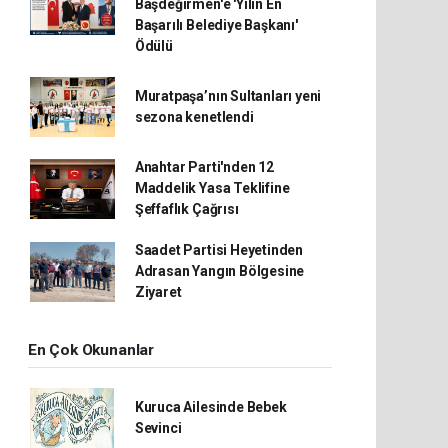
Başdeğirmen'e 'Yılın En
Başarılı Belediye Başkanı'
Ödülü
Muratpaşa’nın Sultanları yeni
sezona kenetlendi
Anahtar Parti'nden 12
Maddelik Yasa Teklifine
Şeffaflık Çağrısı
Saadet Partisi Heyetinden
Adrasan Yangın Bölgesine
Ziyaret
En Çok Okunanlar
Kuruca Ailesinde Bebek
Sevinci