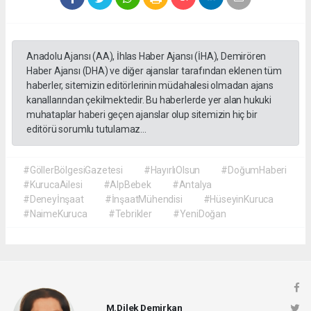
Anadolu Ajansı (AA), İhlas Haber Ajansı (İHA), Demirören
Haber Ajansı (DHA) ve diğer ajanslar tarafından eklenen tüm
haberler, sitemizin editörlerinin müdahalesi olmadan ajans
kanallarından çekilmektedir. Bu haberlerde yer alan hukuki
muhataplar haberi geçen ajanslar olup sitemizin hiç bir
editörü sorumlu tutulamaz...
#GöllerBölgesiGazetesi
#HayırlıOlsun
#DoğumHaberi
#KurucaAilesi
#AlpBebek
#Antalya
#Deneyİnşaat
#İnşaatMühendisi
#HüseyinKuruca
#NaimeKuruca
#Tebrikler
#YeniDoğan
M.Dilek Demirkan