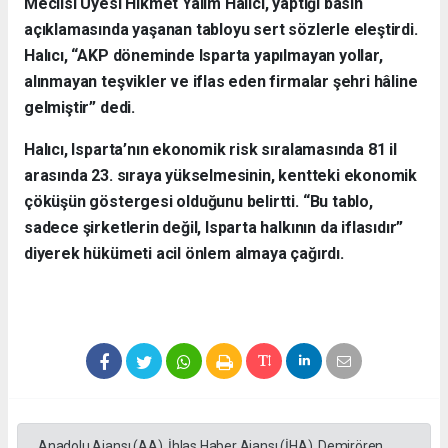
Meclisi Üyesi Hikmet Yalım Halıcı, yaptığı basın
açıklamasında yaşanan tabloyu sert sözlerle eleştirdi.
Halıcı, “AKP döneminde Isparta yapılmayan yollar,
alınmayan teşvikler ve iflas eden firmalar şehri hâline
gelmiştir” dedi.
Halıcı, Isparta’nın ekonomik risk sıralamasında 81 il
arasında 23. sıraya yükselmesinin, kentteki ekonomik
çöküşün göstergesi olduğunu belirtti. “Bu tablo,
sadece şirketlerin değil, Isparta halkının da iflasıdır”
diyerek hükümeti acil önlem almaya çağırdı.
Anadolu Ajansı (AA), İhlas Haber Ajansı (İHA), Demirören