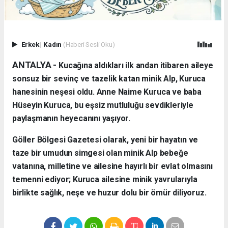
Erkek
|
Kadın
(Haberi Sesli Oku)
ANTALYA - ​
Kucağına aldıkları ilk andan itibaren aileye
sonsuz bir sevinç ve tazelik katan minik Alp, Kuruca
hanesinin neşesi oldu. Anne Naime Kuruca ve baba
Hüseyin Kuruca, bu eşsiz mutluluğu sevdikleriyle
paylaşmanın heyecanını yaşıyor.
​Göller Bölgesi Gazetesi olarak, yeni bir hayatın ve
taze bir umudun simgesi olan minik Alp bebeğe
vatanına, milletine ve ailesine hayırlı bir evlat olmasını
temenni ediyor; Kuruca ailesine minik yavrularıyla
birlikte sağlık, neşe ve huzur dolu bir ömür diliyoruz.