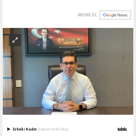
ABONE OL
Erkek
|
Kadın
(Haberi Sesli Oku)