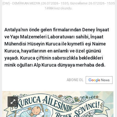
(DM) - DEMİRKAN MEDYA | 26.07.2026 - 15:35, Güncelleme: 26.07.2026 - 15:35
14984 kez okundu.
Antalya’nın önde gelen firmalarından Deney İnşaat
ve Yapı Malzemeleri Laboratuvarı sahibi, İnşaat
Mühendisi Hüseyin Kuruca ile kıymetli eşi Naime
Kuruca, hayatlarının en anlamlı ve özel gününü
yaşadı. Kuruca çiftinin sabırsızlıkla bekledikleri
minik oğulları Alp Kuruca dünyaya merhaba dedi.
ABONE OL