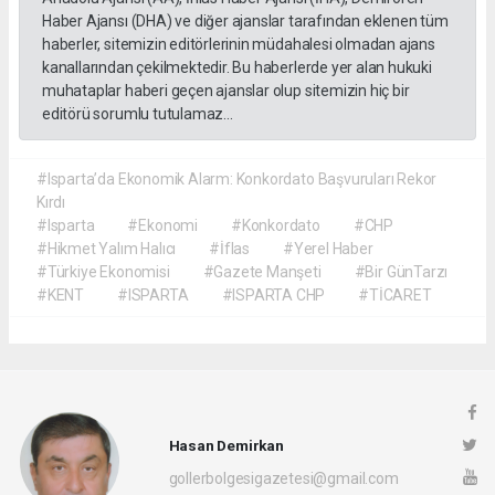
Haber Ajansı (DHA) ve diğer ajanslar tarafından eklenen tüm
haberler, sitemizin editörlerinin müdahalesi olmadan ajans
kanallarından çekilmektedir. Bu haberlerde yer alan hukuki
muhataplar haberi geçen ajanslar olup sitemizin hiç bir
editörü sorumlu tutulamaz...
#Isparta’da Ekonomik Alarm: Konkordato Başvuruları Rekor
Kırdı
#Isparta
#Ekonomi
#Konkordato
#CHP
#Hikmet Yalım Halıcı
#İflas
#Yerel Haber
#Türkiye Ekonomisi
#Gazete Manşeti
#Bir GünTarzı
#KENT
#ISPARTA
#ISPARTA CHP
#TİCARET
Hasan Demirkan
gollerbolgesigazetesi@gmail.com