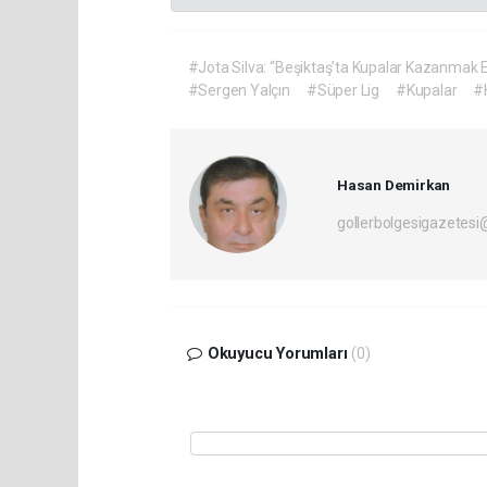
#Jota Silva: “Beşiktaş’ta Kupalar Kazanmak
#Sergen Yalçın
#Süper Lig
#Kupalar
#
Hasan Demirkan
gollerbolgesigazetes
Okuyucu Yorumları
(0)