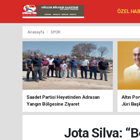
ÖZEL HA
SİYASET
VEFAT ED
Anasayfa
SPOR
Saadet Partisi Heyetinden Adrasan
Altın Po
Yangın Bölgesine Ziyaret
Jüri Baş
Jota Silva: “