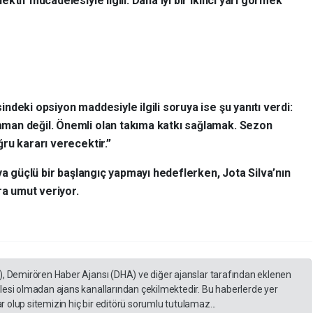
ektif mücadelesiyle ilgili. Daha iyi bir ikinci yarı görmek
deki opsiyon maddesiyle ilgili soruya ise şu yanıtı verdi:
man değil. Önemli olan takıma katkı sağlamak. Sezon
ru kararı verecektir.”
ya güçlü bir başlangıç yapmayı hedeflerken, Jota Silva’nın
ra umut veriyor.
), Demirören Haber Ajansı (DHA) ve diğer ajanslar tarafından eklenen
lesi olmadan ajans kanallarından çekilmektedir. Bu haberlerde yer
 olup sitemizin hiç bir editörü sorumlu tutulamaz...