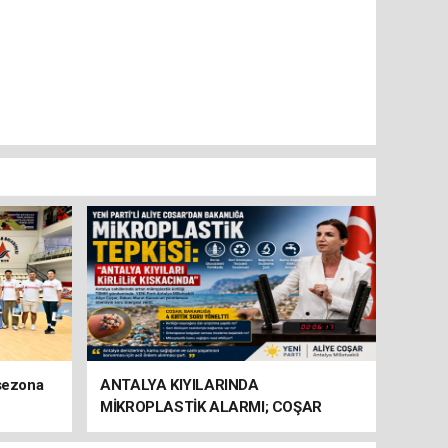
 sezona
ANTALYA KIYILARINDA
MİKROPLASTİK ALARMI; COŞAR
BAKANLIĞA HAREKETE GEÇİN