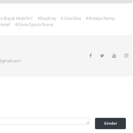
 En Büyük Hedefim”
#Beşiktaş
#Jota Silva
#Antalya Kampı
Hedef
#Gloria Sports Arena
i@gmail.com
Gönder