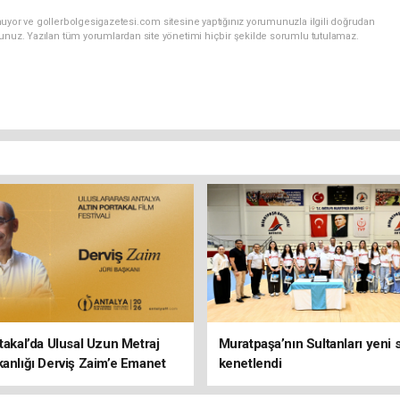
nuyor ve gollerbolgesigazetesi.com sitesine yaptığınız yorumunuzla ilgili doğrudan
sunuz. Yazılan tüm yorumlardan site yönetimi hiçbir şekilde sorumlu tutulamaz.
rtakal’da Ulusal Uzun Metraj
Muratpaşa’nın Sultanları yeni
kanlığı Derviş Zaim’e Emanet
kenetlendi