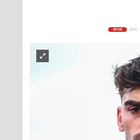
(AA) -
SPOR