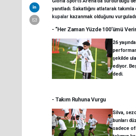
Gloria Sports Arena’da sürdürdüğü de
yanıtladı. Sakatlığını atlatarak takıml
kupalar
kazanmak olduğunu vurguladı
- “Her Zaman Yüzde 100’ümü Veri
26 yaşında
performans
şekilde ul
ediyor. Be
dedi.
- Takım Ruhuna Vurgu
Silva, sezo
bunları dü
sadece ofa