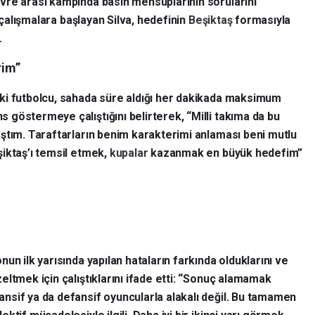
vre arası kampında basın mensuplarının sorularını
a çalışmalara başlayan Silva, hedefinin
Beşiktaş
formasıyla
.
rim”
ki futbolcu, sahada süre aldığı her dakikada maksimum
 göstermeye çalıştığını belirterek, “Milli takıma da bu
aştım. Taraftarların benim karakterimi anlaması beni mutlu
şiktaş’ı temsil etmek,
kupalar
kazanmak en büyük hedefim”
nun ilk yarısında yapılan hataların farkında olduklarını ve
zeltmek için çalıştıklarını ifade etti: “Sonuç alamamak
nsif ya da defansif oyuncularla alakalı değil. Bu tamamen