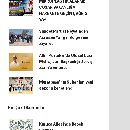
MİKROPLASTİK ALARMI;
COŞAR BAKANLIĞA
HAREKETE GEÇİN ÇAĞRISI
YAPTI
Saadet Partisi Heyetinden
Adrasan Yangın Bölgesine
Ziyaret
Altın Portakal’da Ulusal Uzun
Metraj Jüri Başkanlığı Derviş
Zaim’e Emanet
Muratpaşa’nın Sultanları yeni
sezona kenetlendi
En Çok Okunanlar
Kuruca Ailesinde Bebek