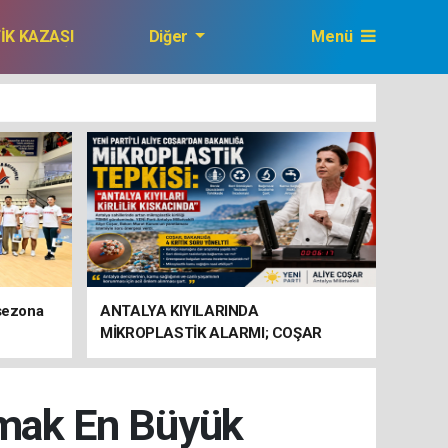
FİK KAZASI
Diğer
Menü
GAZETEMİZ
 sezona
ANTALYA KIYILARINDA
MİKROPLASTİK ALARMI; COŞAR
BAKANLIĞA HAREKETE GEÇİN
ÇAĞRISI YAPTI
anmak En Büyük