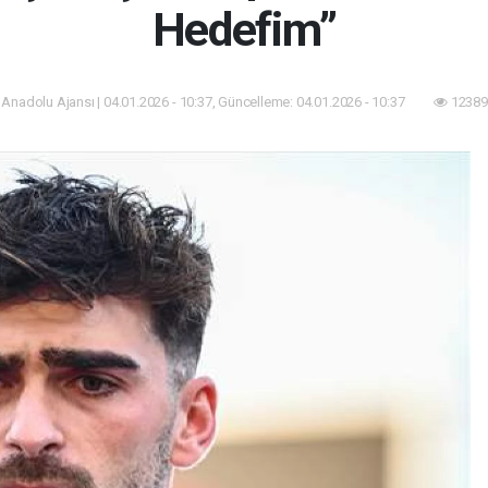
Hedefim”
 Anadolu Ajansı | 04.01.2026 - 10:37, Güncelleme: 04.01.2026 - 10:37
12389