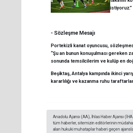
takımın kol
istiyoruz.”
- Sözleşme Mesajı
Portekizli kanat oyuncusu, sözleşmesin
“Şu an bunun konuşulması gereken za
sonunda temsilcilerim ve kulüp en doğ
Beşiktaş, Antalya kampında ikinci yarı
kararlılığı ve kazanma ruhu taraftarla
Anadolu Ajansı (AA), İhlas Haber Ajansı (İHA
tüm haberler, sitemizin editörlerinin müdaha
alan hukuki muhataplar haberi geçen ajanslar