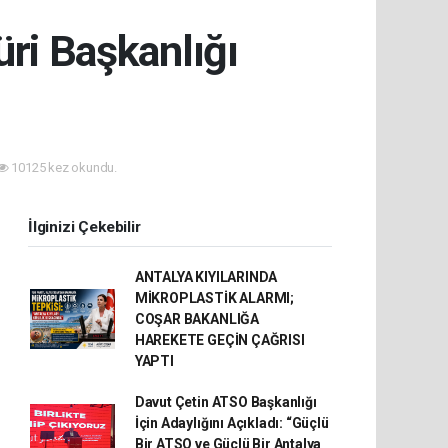
ÇAĞRISI YAPTI
üri Başkanlığı
10125 kez okundu.
İlginizi Çekebilir
ANTALYA KIYILARINDA
MİKROPLASTİK ALARMI;
COŞAR BAKANLIĞA
HAREKETE GEÇİN ÇAĞRISI
YAPTI
Davut Çetin ATSO Başkanlığı
İçin Adaylığını Açıkladı: “Güçlü
Bir ATSO ve Güçlü Bir Antalya