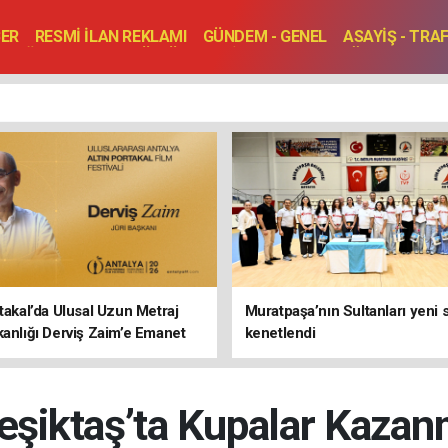
BER
RESMİ İLAN REKLAMI
GÜNDEM - GENEL
ASAYİŞ - TRA
SAĞLIK
SPOR
KÜLTÜR - TURİZM - SANAT
RÖPORTAJ
ENLER
TOPLANTI - DÜĞÜN
rtakal’da Ulusal Uzun Metraj
Muratpaşa’nın Sultanları yeni
kanlığı Derviş Zaim’e Emanet
kenetlendi
Beşiktaş’ta Kupalar Kaz